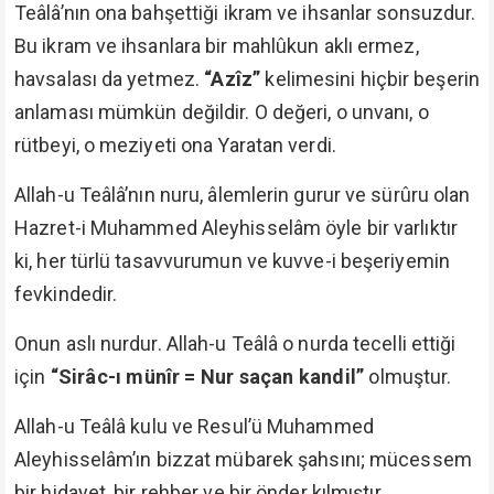
Teâlâ’nın ona bahşettiği ikram ve ihsanlar sonsuzdur.
Bu ikram ve ihsanlara bir mahlûkun aklı ermez,
havsalası da yetmez.
“Azîz”
kelimesini hiçbir beşerin
anlaması mümkün değildir. O değeri, o unvanı, o
rütbeyi, o meziyeti ona Yaratan verdi.
Allah-u Teâlâ’nın nuru, âlemlerin gurur ve sürûru olan
Hazret-i Muhammed Aleyhisselâm öyle bir varlıktır
ki, her türlü tasavvurumun ve kuvve-i beşeriyemin
fevkindedir.
Onun aslı nurdur. Allah-u Teâlâ o nurda tecelli ettiği
için
“Sirâc-ı münîr = Nur saçan kandil”
olmuştur.
Allah-u Teâlâ kulu ve Resul’ü Muhammed
Aleyhisselâm’ın bizzat mübarek şahsını; mücessem
bir hidayet, bir rehber ve bir önder kılmıştır.