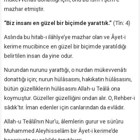
mazhar etmiştir.
“Biz insanı en güzel bir biçimde yarattık.”
(Tîn: 4)
Aslında bu hitab-ı ilâhîye’ye mazhar olan ve Âyet-i
kerime mucibince en güzel bir biçimde yaratıldığı
belirtilen insan da yine odur.
Nurundan nurunu yarattığı, o nurdan mükevvenâtı
donattığı için; nurun hülâsasını, hakikatin hülâsasını,
bütün güzelliklerin hülâsasını Allah-u Teâlâ ona
koymuştur. Güzeller güzelliğini ondan alır. O, Rehber-i
sâdık’tır. İman edenler için canlarından da evlâdır.
Allah-u Teâlâ’nın Nur’u, âlemlerin gurur ve sürûru
Muhammed Aleyhisselâm bir Âyet-i kerime’de