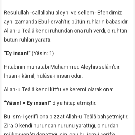
Resulullah -sallallahu aleyhi ve sellem- Efendimiz
aynı zamanda Ebul-ervah’tır, bütün ruhların babasıdır.
Allah-u Teâlâ kendi ruhundan ona ruh verdi, o ruhtan
bütün ruhları yarattı.
“Ey insan!”
(Yâsin: 1)
Hitabının muhatabı Muhammed Aleyhisselâm’dır.
İnsan-ı kâmil, hülâsa-i insan odur.
Allah-u Teâlâ kendi lütfu ve keremi olarak ona:
“Yâsin! = Ey insan!”
diye hitap etmiştir.
Bu ism-i şerif’i ona bizzat Allah-u Teâlâ bahşetmiştir.
Zira O kendi nurundan nurunu yarattığı, o nurdan
mükevvenâtı donattığı için, onu bu ism-i şerif’e