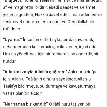
“Müjdeci:”
Allah-u Teâlâ’nın rahmet ve merhametini,
af ve mağfiretini bildirir, ebedî saâdet ve selâmet
yollarını gösterir, Hakk’a dâvet eder, iman edenleri ve
teslimiyet gösterenleri cennet ve Cemâlullah ile
müjdeler.
“Uyarıcı:”
İnsanları gaflet uykusundan uyarmak,
cehennemden kurtarmak için ikaz eder, irşad eder.
Hakk’a yöneltmek için bir rehberdir, bir önderdir, bir
nurdur.
“Allah’ın izniyle Allah’a çağıran:”
Aslı nur olduğu
için, Allah-u Teâlâ’nın o nuru sayesinde, Allah-u
Teâlâ’yı bildirmeye, buldurmaya ve kavuşturmaya
vasıta olan bir elçidir.
“Nur saçan bir kandil:”
O ilâhî nuru taşıyan bir