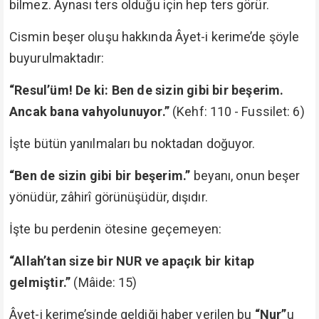
bilmez. Aynası ters olduğu için hep ters görür.
Cismin beşer oluşu hakkında Âyet-i kerime’de şöyle
buyurulmaktadır:
“Resul’üm! De ki: Ben de sizin gibi bir beşerim.
Ancak bana vahyolunuyor.”
(Kehf: 110 - Fussilet: 6)
İşte bütün yanılmaları bu noktadan doğuyor.
“Ben de sizin gibi bir beşerim.”
beyanı, onun beşer
yönüdür, zâhirî görünüşüdür, dışıdır.
İşte bu perdenin ötesine geçemeyen:
“Allah’tan size bir NUR ve apaçık bir kitap
gelmiştir.”
(Mâide: 15)
Âyet-i kerime’sinde geldiği haber verilen bu
“Nur”
u