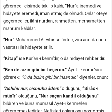
göremedi, cisimde takılıp kaldı,
“Nur”
a inemedi ve
hidayete eremedi, iman etmiş de olmadı. Onlar öteye
geçemediler, ilâhî nurdan, rahmetten, merhametten
mahrum kaldılar.
“Nur”
Muhammed Aleyhisselâm’dır, zira ancak onun
vasıtası ile hidayete erilir.
“Kitap”
ise Kur’an-ı kerim’dir, o da hidayet rehberidir.
“Ben de sizin gibi bir beşerim.”
Âyet-i kerime’sini
görerek:
“O da bizim gibi bir insandır.”
diyenler, onun:
“Asluhu nur, cismuhu âdem”
olduğunu,
“Sirâc-ı
münîr”
olduğunu,
“Nur saçan kandil olduğunu”
bildiren ve buna mümasil Âyet-i kerime’leri
görememektedirler. Nefisleri onlara onu göstermiş,