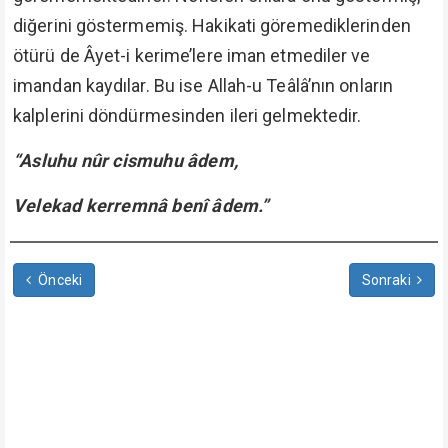
diğerini göstermemiş. Hakikati göremediklerinden
ötürü de Âyet-i kerime’lere iman etmediler ve
imandan kaydılar. Bu ise Allah-u Teâlâ’nın onların
kalplerini döndürmesinden ileri gelmektedir.
“Asluhu nûr cismuhu âdem,
Velekad kerremnâ benî âdem.”
Önceki
Sonraki