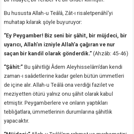
Bu hususta Allah-u Teâlâ, Zât-ı risaletpenâhî’yi
muhatap kılarak şöyle buyuruyor:
“Ey Peygamber! Biz seni bir şâhit, bir müjdeci, bir
uyarıcı, Allah’ın izniyle Allah’a çağıran ve nur
saçan bir kandil olarak gönderdik.”
(Ahzâb: 45-46)
“Şâhit:”
Bu şâhitliği Âdem Aleyhisselâm’dan kendi
zaman-ı saâdetlerine kadar gelen bütün ümmetleri
de içine alır. Allah-u Teâlâ ona verdiği fazilet ve
meziyetten ötürü yalnız onu şâhit olarak kabul
etmiştir. Peygamberlere ve onların yaptıkları
tebliğatlara, ümmetlerinin durumlarına şâhitlik
yapacaktır.