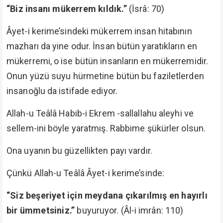
“Biz insanı mükerrem kıldık.”
(İsrâ: 70)
Âyet-i kerime’sindeki mükerrem insan hitabının
mazharı da yine odur. İnsan bütün yaratıkların en
mükerremi, o ise bütün insanların en mükerremidir.
Onun yüzü suyu hürmetine bütün bu faziletlerden
insanoğlu da istifade ediyor.
Allah-u Teâlâ Habib-i Ekrem -sallallahu aleyhi ve
sellem-ini böyle yaratmış. Rabbime şükürler olsun.
Ona uyanın bu güzellikten payı vardır.
Çünkü Allah-u Teâlâ Âyet-i kerime’sinde:
“Siz beşeriyet için meydana çıkarılmış en hayırlı
bir ümmetsiniz.”
buyuruyor. (Âl-i imrân: 110)