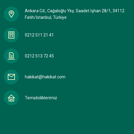
Ankara Cd., Cağaloğlu Ykş. Saadet İşhan 28/1, 34112
Fatih/İstanbul, Türkiye
0212 511 21 41
0212 513 72 45
hakikat@hakikat.com
Temsilciliklerimiz