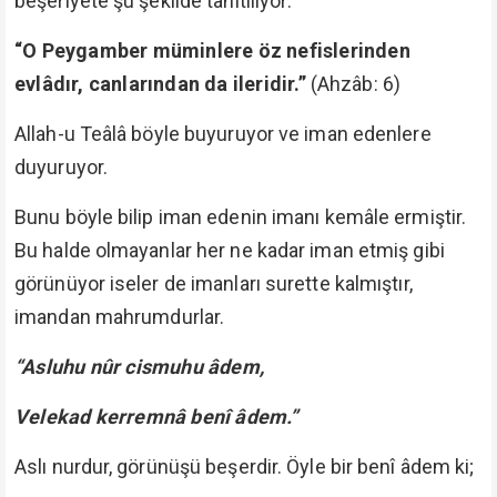
beşeriyete şu şekilde tanıtılıyor:
“O Peygamber müminlere öz nefislerinden
evlâdır, canlarından da ileridir.”
(Ahzâb: 6)
Allah-u Teâlâ böyle buyuruyor ve iman edenlere
duyuruyor.
Bunu böyle bilip iman edenin imanı kemâle ermiştir.
Bu halde olmayanlar her ne kadar iman etmiş gibi
görünüyor iseler de imanları surette kalmıştır,
imandan mahrumdurlar.
“Asluhu nûr cismuhu âdem,
Velekad kerremnâ benî âdem.”
Aslı nurdur, görünüşü beşerdir. Öyle bir benî âdem ki;