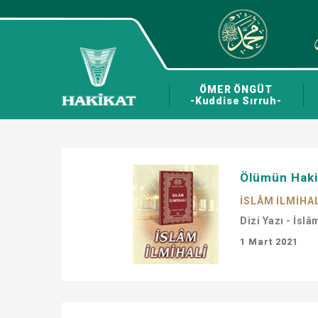
ÖMER ÖNGÜT
-Kuddise Sırruh-
Ölümün Hakik
İSLÂM İLMİHA
Dizi Yazı - İslâ
1 Mart 2021