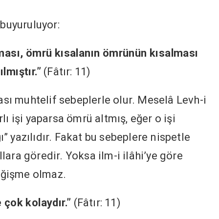
 buyuruluyor:
ası, ömrü kısalanın ömrünün kısalması
lmıştır.”
(Fâtır: 11)
ı muhtelif sebeplerle olur. Meselâ Levh-i
ı işi yaparsa ömrü altmış, eğer o işi
 yazılıdır. Fakat bu sebeplere nispetle
ara göredir. Yoksa ilm-i ilâhi’ye göre
değişme olmaz.
 çok kolaydır.”
(Fâtır: 11)