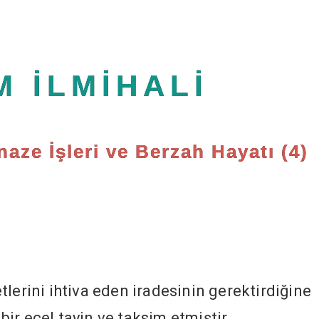
M İLMİHALİ
aze İşleri ve Berzah Hayatı (4)
lerini ihtiva eden iradesinin gerektirdiğine
 bir ecel tayin ve taksim etmiştir.