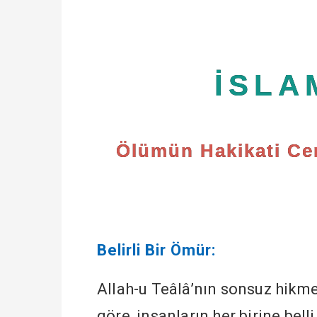
İSLA
Ölümün Hakikati Cen
Belirli Bir Ömür:
Allah-u Teâlâ’nın sonsuz hikmet
göre, insanların her birine belli