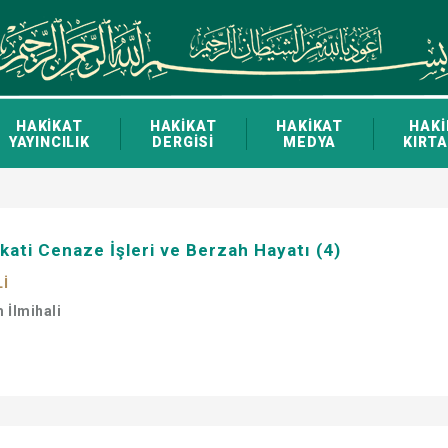
HAKİKAT
HAKİKAT
HAKİKAT
HAKİ
YAYINCILIK
DERGİSİ
MEDYA
KIRTA
ati Cenaze İşleri ve Berzah Hayatı (4)
Lİ
m İlmihali