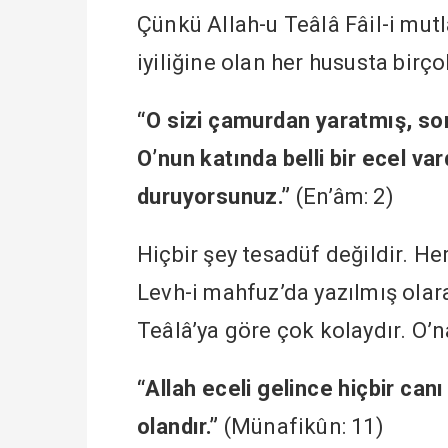
Çünkü Allah-u Teâlâ Fâil-i mutla
iyiliğine olan her hususta birço
“O sizi çamurdan yaratmış, sonr
O’nun katında belli bir ecel var
duruyorsunuz.”
(En’âm: 2)
Hiçbir şey tesadüf değildir. Her
Levh-i mahfuz’da yazılmış olar
Teâlâ’ya göre çok kolaydır. O’n
“Allah eceli gelince hiçbir can
olandır.”
(Münafikûn: 11)