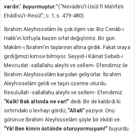
vardır.’
buyurmuştur.”
(“Nevâdirü’l-Usûl fî Ma’rifeti
Ehâdîsü’r-Resûl”; c. 1, s. 479-480)
İbrahim Aleyhisselâm ile çok ilgim var. Biz Cenâb-ı
Hakk’ın lütfuyla bazen sıfat değiştiririz. Bir gün
Makâm-ı İbrahim’in taşlarının altına girdik. Fakat oraya
girdiğimizi kimse bilmiyor. Seyyid-i Kâinat Sebeb-i
Mevcudat -sallallahu aleyhi ve sellem- Efendimiz ile
İbrahim Aleyhisselâm karşıdan geliyorlar. İbrahim
Aleyhisselâm geldi ve taşın üzerine oturdu.
Resulullah -sallallahu aleyhi ve sellem- Efendimiz:
“Kalk! Bak altında ne var!”
dedi. Bir de kaldırdı ki
sırtımdaki o levhayı gördü;
“Allah”
yazıyor. Onu
görünce İbrahim Aleyhisselâm şöyle bir irkildi ve:
“Yâ! Ben kimin üstünde oturuyormuşum!”
buyurdu.