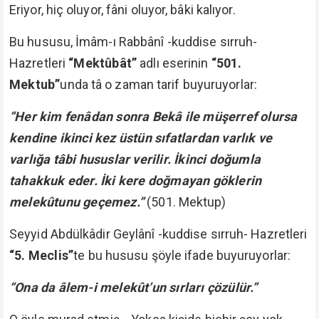
Eriyor, hiç oluyor, fâni oluyor, bâki kalıyor.
Bu hususu, İmâm-ı Rabbânî -kuddise sırruh-
Hazretleri
“Mektûbât”
adlı eserinin
“501.
Mektub”
unda tâ o zaman tarif buyuruyorlar:
“Her kim fenâdan sonra Bekâ ile müşerref olursa
kendine ikinci kez üstün sıfatlardan varlık ve
varlığa tâbi hususlar verilir. İkinci doğumla
tahakkuk eder. İki kere doğmayan göklerin
melekûtunu geçemez.”
(501. Mektup)
Seyyid Abdülkâdir Geylânî -kuddise sırruh- Hazretleri
“5. Meclis”
te bu hususu şöyle ifade buyuruyorlar:
“Ona da âlem-i melekût’un sırları çözülür.”