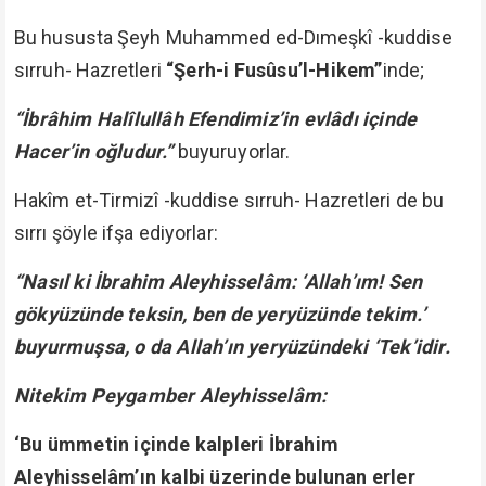
Bu hususta Şeyh Muhammed ed-Dımeşkî -kuddise
sırruh- Hazretleri
“Şerh-i Fusûsu’l-Hikem”
inde;
“İbrâhim Halîlullâh Efendimiz’in evlâdı içinde
Hacer’in oğludur.”
buyuruyorlar.
Hakîm et-Tirmizî -kuddise sırruh- Hazretleri de bu
sırrı şöyle ifşa ediyorlar:
“Nasıl ki İbrahim Aleyhisselâm: ‘Allah’ım! Sen
gökyüzünde teksin, ben de yeryüzünde tekim.’
buyurmuşsa, o da Allah’ın yeryüzündeki ‘Tek’idir.
Nitekim Peygamber Aleyhisselâm:
‘Bu ümmetin içinde kalpleri İbrahim
Aleyhisselâm’ın kalbi üzerinde bulunan erler