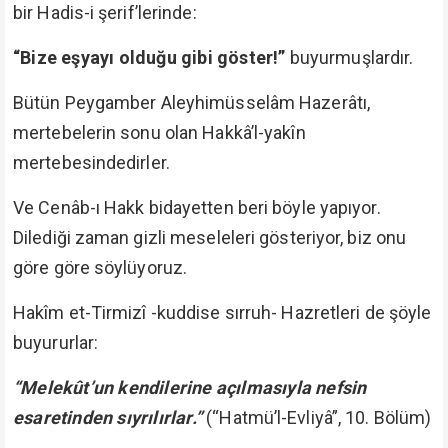
bir Hadis-i şerif’lerinde:
“Bize eşyayı olduğu gibi göster!”
buyurmuşlardır.
Bütün Peygamber Aleyhimüsselâm Hazerâtı,
mertebelerin sonu olan Hakkâ’l-yakîn
mertebesindedirler.
Ve Cenâb-ı Hakk bidayetten beri böyle yapıyor.
Dilediği zaman gizli meseleleri gösteriyor, biz onu
göre göre söylüyoruz.
Hakîm et-Tirmizî -kuddise sırruh- Hazretleri de şöyle
buyururlar:
“Melekût’un kendilerine açılmasıyla nefsin
esaretinden sıyrılırlar.”
(“Hatmü’l-Evliyâ”, 10. Bölüm)