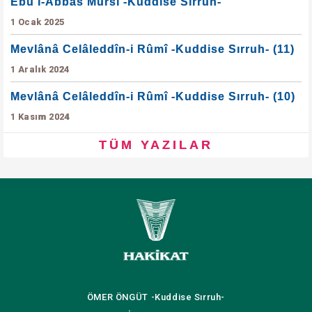
Ebu'l-Abbas Mürsî -Kuddise Sırruh-
1 Ocak 2025
Mevlânâ Celâleddîn-i Rûmî -Kuddise Sırruh- (11)
1 Aralık 2024
Mevlânâ Celâleddîn-i Rûmî -Kuddise Sırruh- (10)
1 Kasım 2024
TÜM YAZILAR
ÖMER ÖNGÜT
-Kuddise Sırruh-