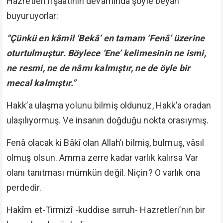
Hazretleri ifşaatının devamında şöyle beyan
buyuruyorlar:
“Çünkü en kâmil ‘Bekâ’ en tamam ‘Fenâ’ üzerine
oturtulmuştur. Böylece ‘Ene’ kelimesinin ne ismi,
ne resmi, ne de nâmı kalmıştır, ne de öyle bir
mecal kalmıştır.”
Hakk’a ulaşma yolunu bilmiş oldunuz, Hakk’a oradan
ulaşılıyormuş. Ve insanın doğduğu nokta orasıymış.
Fenâ olacak ki Bâkî olan Allah’ı bilmiş, bulmuş, vâsıl
olmuş olsun. Amma zerre kadar varlık kalırsa Var
olanı tanıtması mümkün değil. Niçin? O varlık ona
perdedir.
Hakîm et-Tirmizî -kuddise sırruh- Hazretleri’nin bir