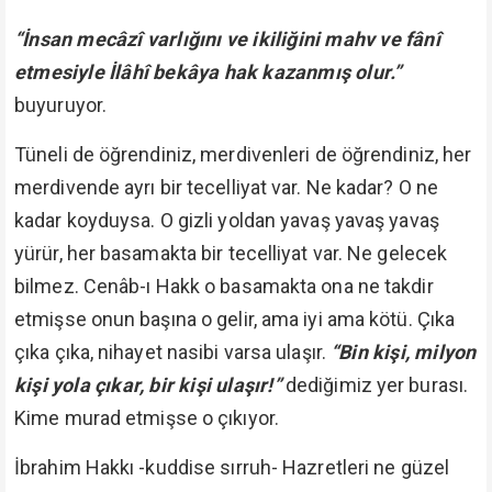
“İnsan mecâzî varlığını ve ikiliğini mahv ve fânî
etmesiyle İlâhî bekâya hak kazanmış olur.”
buyuruyor.
Tüneli de öğrendiniz, merdivenleri de öğrendiniz, her
merdivende ayrı bir tecelliyat var. Ne kadar? O ne
kadar koyduysa. O gizli yoldan yavaş yavaş yavaş
yürür, her basamakta bir tecelliyat var. Ne gelecek
bilmez. Cenâb-ı Hakk o basamakta ona ne takdir
etmişse onun başına o gelir, ama iyi ama kötü. Çıka
çıka çıka, nihayet nasibi varsa ulaşır.
“Bin kişi, milyon
kişi yola çıkar, bir kişi ulaşır!”
dediğimiz yer burası.
Kime murad etmişse o çıkıyor.
İbrahim Hakkı -kuddise sırruh- Hazretleri ne güzel