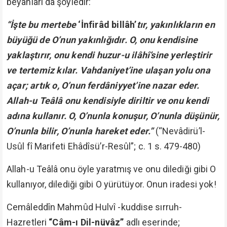
beyanları da şöyledir:
“İşte bu mertebe
‘İnfirâd billâh’
tır, yakınlıkların en
büyüğü de O’nun yakınlığıdır. O, onu kendisine
yaklaştırır, onu kendi huzur-u ilâhî’sine yerleştirir
ve tertemiz kılar. Vahdaniyet’ine ulaşan yolu ona
açar; artık o, O’nun ferdâniyyet’ine nazar eder.
Allah-u Teâlâ onu kendisiyle diriltir ve onu kendi
adına kullanır. O, O’nunla konuşur, O’nunla düşünür,
O’nunla bilir, O’nunla hareket eder.”
(“Nevâdirü’l-
Usûl fî Marifeti Ehâdîsü’r-Resûl”; c. 1 s. 479-480)
Allah-u Teâlâ onu öyle yaratmış ve onu dilediği gibi O
kullanıyor, dilediği gibi O yürütüyor. Onun iradesi yok!
Cemâleddîn Mahmûd Hulvî -kuddise sırruh-
Hazretleri
“Câm-ı Dil-nüvâz”
adlı eserinde;