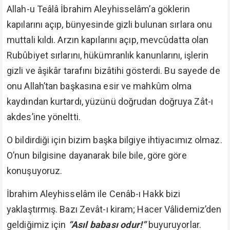
Allah-u Teâlâ İbrahim Aleyhisselâm’a göklerin
kapılarını açıp, bünyesinde gizli bulunan sırlara onu
muttali kıldı. Arzın kapılarını açıp, mevcûdatta olan
Rubûbiyet sırlarını, hükümranlık kanunlarını, işlerin
gizli ve âşikâr tarafını bizâtihi gösterdi. Bu sayede de
onu Allah’tan başkasına esir ve mahkûm olma
kaydından kurtardı, yüzünü doğrudan doğruya Zât-ı
akdes’ine yöneltti.
O bildirdiği için bizim başka bilgiye ihtiyacımız olmaz.
O’nun bilgisine dayanarak bile bile, göre göre
konuşuyoruz.
İbrahim Aleyhisselâm ile Cenâb-ı Hakk bizi
yaklaştırmış. Bazı Zevât-ı kiram; Hacer Vâlidemiz’den
geldiğimiz için
“Asıl babası odur!”
buyuruyorlar.