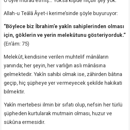
O öyle murad etmiş... Yoksa kişide hiçbir şey yok.
Allah-u Teâlâ Âyet-i kerime’sinde şöyle buyuruyor:
“Böylece biz İbrahim’e yakîn sahiplerinden olması
için, göklerin ve yerin melekûtunu gösteriyorduk.”
(En’âm: 75)
Melekût, kendisine verilen muhtelif mânâların
yanında; her şeyin, her varlığın aslı mânâsına
gelmektedir. Yakîn sahibi olmak ise, zâhirden bâtına
geçip, hiç şüpheye yer vermeyecek şekilde hakikati
bilmektir.
Yakîn mertebesi ilmin bir sıfatı olup, nefsin her türlü
şüpheden kurtularak mutmain olması, huzur ve
sükûna ermesidir.