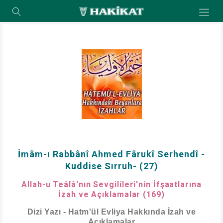
İmâm-ı Rabbânî Ahmed Fârukî Serhendî -
Kuddise Sırruh- (27)
Allah-u Teâlâ'nın Sevgilileri'nin İfşaatlarına
İzah ve Açıklamalar (169)
Dizi Yazı - Hatm'ül Evliya Hakkında İzah ve
Açıklamalar