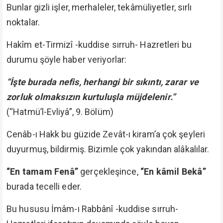
Bunlar gizli işler, merhaleler, tekâmüliyetler, sırlı
noktalar.
Hakîm et-Tirmizî -kuddise sırruh- Hazretleri bu
durumu şöyle haber veriyorlar:
“İşte burada nefis, herhangi bir sıkıntı, zarar ve
zorluk olmaksızın kurtuluşla müjdelenir.”
(“Hatmü’l-Evliyâ”, 9. Bölüm)
Cenâb-ı Hakk bu güzide Zevât-ı kiram’a çok şeyleri
duyurmuş, bildirmiş. Bizimle çok yakından alâkalılar.
“En tamam Fenâ”
gerçekleşince,
“En kâmil Bekâ”
burada tecelli eder.
Bu hususu İmâm-ı Rabbânî -kuddise sırruh-