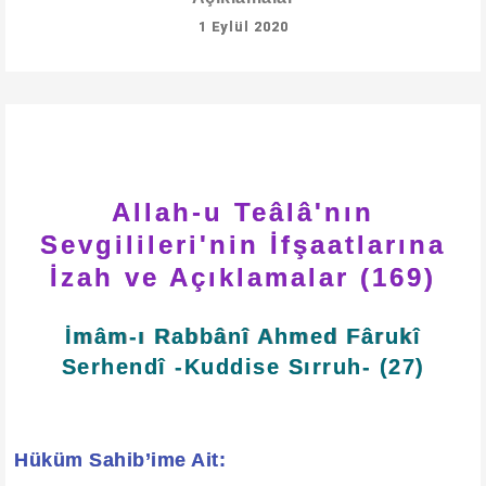
1 Eylül 2020
Allah-u Teâlâ'nın
Sevgilileri'nin İfşaatlarına
İzah ve Açıklamalar (169)
İmâm-ı Rabbânî Ahmed Fârukî
Serhendî -Kuddise Sırruh- (27)
Hüküm Sahib’ime Ait: