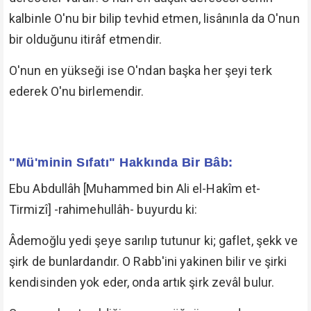
kalbinle O'nu bir bilip tevhid etmen, lisânınla da O'nun
bir olduğunu itirâf etmendir.
O'nun en yükseği ise O'ndan başka her şeyi terk
ederek O'nu birlemendir.
"Mü'minin Sıfatı" Hakkında Bir Bâb:
Ebu Abdullâh [Muhammed bin Ali el-Hakîm et-
Tirmizî] -rahimehullâh- buyurdu ki:
Âdemoğlu yedi şeye sarılıp tutunur ki; gaflet, şekk ve
şirk de bunlardandır. O Rabb'ini yakinen bilir ve şirki
kendisinden yok eder, onda artık şirk zevâl bulur.