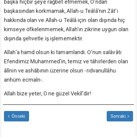
başka hiçbir şeye rağbet etmemek, O'ndan
başkasından korkmamak, Allah-u Teâlâ'nın Zât'ı
hakkında olan ve Allah-u Teâlâ için olan dışında hiç
kimseye öfkelenmemek, Allah'ın zikrine uygun olan
dışında şehvetle iş işlememektir.
Allah'a hamd olsun ki tamamlandı. O'nun salâvâtı
Efendimiz Muhammed'in, temiz ve tâhirlerden olan
âlînin ve ashâbının üzerine olsun -rıdvanullâhu
anhüm ecmaîn-.
Allah bize yeter, O ne güzel Vekîl'dir!
Önceki
Sonraki