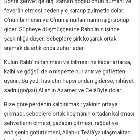
Sonra şehvet geldiği zaman göğsü onun dumanı ve
feverân etmesi nedeniyle kararıp zulmetle dolar.
O'nun bilmenin ve O'nunla nurlanmanın ışığı sönüp
gider. Şüpheye düşmüşçesine Rabb'inin işinde
şaşkınlığa düşer. Sebeplere şirk koşarak ortak
aramak da artık onda zuhur eder.
Kulun Rabb'ini tanıması ve bilmesi ne kadar artarsa,
kalbi ve göğsü de o nispette nurlanır ve gafletten
uyanır. Bu yedi hasletin hepsi ondan giderse, nihâyet
sadrı (göğsü) Allah'ın Azamet ve Celâl'iyle dolar.
Bize göre perdenin kaldırılması; yakînin ortaya
çıkması, sebeplere ortak koşmanın ortadan kalkması,
şehvetlerin ölmesi, gazabın gitmesi, rağbet ve
endişenin götürülmesi, Allah-u Teâlâ'ya ulaşmaktan