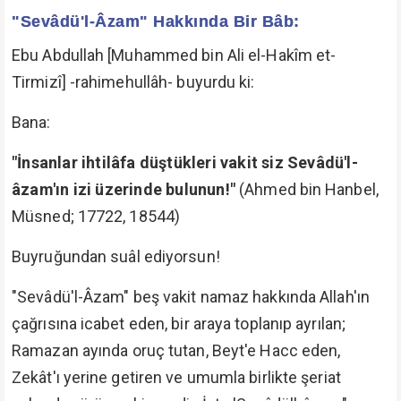
"Sevâdü'l-Âzam" Hakkında Bir Bâb:
Ebu Abdullah [Muhammed bin Ali el-Hakîm et-
Tirmizî] -rahimehullâh- buyurdu ki:
Bana:
"İnsanlar ihtilâfa düştükleri vakit siz Sevâdü'l-
âzam'ın izi üzerinde bulunun!"
(Ahmed bin Hanbel,
Müsned; 17722, 18544)
Buyruğundan suâl ediyorsun!
"Sevâdü'l-Âzam" beş vakit namaz hakkında Allah'ın
çağrısına icabet eden, bir araya toplanıp ayrılan;
Ramazan ayında oruç tutan, Beyt'e Hacc eden,
Zekât'ı yerine getiren ve umumla birlikte şeriat