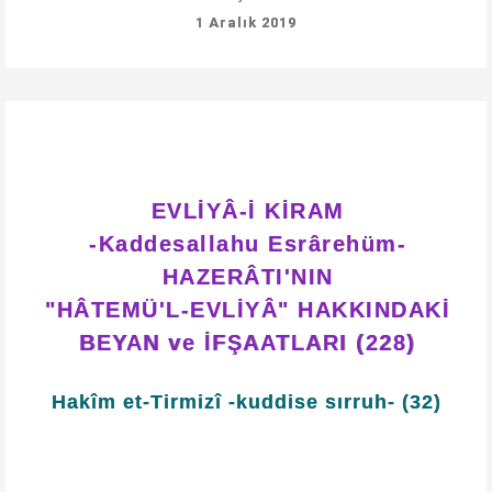
1 Aralık 2019
EVLİYÂ-İ KİRAM
-Kaddesallahu Esrârehüm-
HAZERÂTI'NIN
"HÂTEMÜ'L-EVLİYÂ" HAKKINDAKİ
BEYAN ve İFŞAATLARI (228)
Hakîm et-Tirmizî -kuddise sırruh- (32)