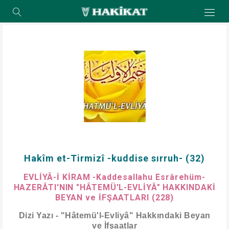
Hakîm et-Tirmizî -kuddise sırruh- (32)
EVLİYÂ-İ KİRAM -Kaddesallahu Esrârehüm-
HAZERÂTI'NIN "HÂTEMÜ'L-EVLİYÂ" HAKKINDAKİ
BEYAN ve İFŞAATLARI (228)
Dizi Yazı - "Hâtemü'l-Evliyâ" Hakkındaki Beyan
ve İfşaatlar