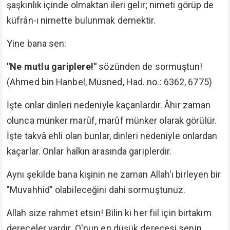
şaşkınlık içinde olmaktan ileri gelir; nimeti görüp de
küfrân-ı nimette bulunmak demektir.
Yine bana sen:
"Ne mutlu gariplere!"
sözünden de sormuştun!
(Ahmed bin Hanbel, Müsned, Had. no.: 6362, 6775)
İşte onlar dinleri nedeniyle kaçanlardır. Âhir zaman
olunca münker marûf, marûf münker olarak görülür.
İşte takvâ ehli olan bunlar, dinleri nedeniyle onlardan
kaçarlar. Onlar halkın arasında gariplerdir.
Aynı şekilde bana kişinin ne zaman Allah'ı birleyen bir
"Muvahhid" olabileceğini dahi sormuştunuz.
Allah size rahmet etsin! Bilin ki her fiil için birtakım
dereceler vardır. O'nun en düşük derecesi senin