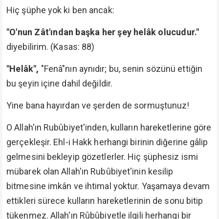
Hiç şüphe yok ki ben ancak:
"O'nun Zât'ından başka her şey helâk olucudur."
diyebilirim. (Kasas: 88)
"Helâk",
"Fenâ"nın aynıdır; bu, senin sözünü ettiğin
bu şeyin içine dahil değildir.
Yine bana hayırdan ve şerden de sormuştunuz!
O Allah'ın Rubûbiyet'inden, kulların hareketlerine göre
gerçekleşir. Ehl-i Hakk herhangi birinin diğerine gâlip
gelmesini bekleyip gözetlerler. Hiç şüphesiz ismi
mübarek olan Allah'ın Rubûbiyet'inin kesilip
bitmesine imkân ve ihtimal yoktur. Yaşamaya devam
ettikleri sürece kulların hareketlerinin de sonu bitip
tükenmez. Allah'ın Rûbûbiyetle ilgili herhangi bir