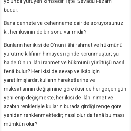
yolunda yürüyen kimsedir. İşte 'Sevâdü'l-âzam"
budur.
Bana cennete ve cehenneme dair de soruyorsunuz
ki; her ikisinin de bir sonu var mıdır?
Bunların her ikisi de O'nun ilâhi rahmet ve hükmünü
yürütme kılıfının himayesi içinde korunmuştur; şu
halde O'nun ilâhi rahmet ve hükmünü yürütüşü nasıl
fenâ bulur? Her ikisi de sevap ve ikâb için
yaratılmışlardır, kulların hareketlerine ve
maksatlarının değişimine göre ikisi de her geçen gün
yenilenip değişmekte, her ikisi de ilâhi nimet ve
azabın renkleriyle kulların burada girdiği renge göre
yeniden renklenmektedir; nasıl olur da fenâ bulması
mümkün olur?