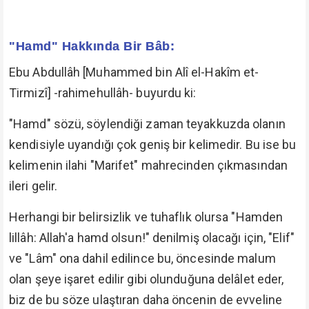
"Hamd" Hakkında Bir Bâb:
Ebu Abdullâh [Muhammed bin Alî el-Hakîm et-
Tirmizî] -rahimehullâh- buyurdu ki:
"Hamd" sözü, söylendiği zaman teyakkuzda olanın
kendisiyle uyandığı çok geniş bir kelimedir. Bu ise bu
kelimenin ilahi "Marifet" mahrecinden çıkmasından
ileri gelir.
Herhangi bir belirsizlik ve tuhaflık olursa "Hamden
lillâh: Allah'a hamd olsun!" denilmiş olacağı için, "Elif"
ve "Lâm" ona dahil edilince bu, öncesinde malum
olan şeye işaret edilir gibi olunduğuna delâlet eder,
biz de bu söze ulaştıran daha öncenin de evveline