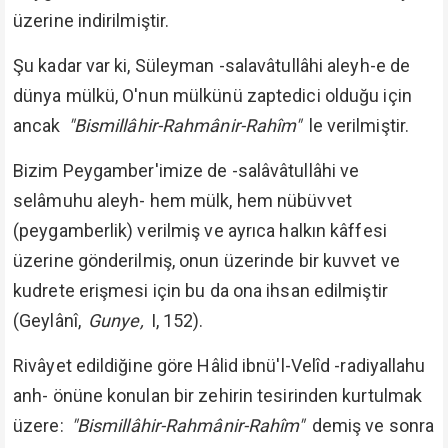
üzerine indirilmiştir.
Şu kadar var ki, Süleyman -salavâtullâhi aleyh-e de
dünya mülkü, O'nun mülkünü zaptedici olduğu için
ancak
"Bismillâhir-Rahmânir-Rahîm"
le verilmiştir.
Bizim Peygamber'imize de -salâvâtullâhi ve
selâmuhu aleyh- hem mülk, hem nübüvvet
(peygamberlik) verilmiş ve ayrıca halkın kâffesi
üzerine gönderilmiş, onun üzerinde bir kuvvet ve
kudrete erişmesi için bu da ona ihsan edilmiştir
(Geylânî,
Gunye,
I, 152).
Rivâyet edildiğine göre Hâlid ibnü'l-Velîd -radiyallahu
anh- önüne konulan bir zehirin tesirinden kurtulmak
üzere:
"Bismillâhir-Rahmânir-Rahîm"
demiş ve sonra