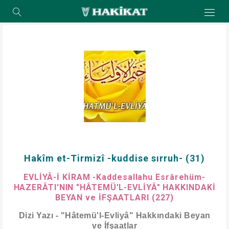
Hakîm et-Tirmizî -kuddise sırruh- (31)
EVLİYÂ-İ KİRAM -Kaddesallahu Esrârehüm-
HAZERÂTI'NIN "HÂTEMÜ'L-EVLİYÂ" HAKKINDAKİ
BEYAN ve İFŞAATLARI (227)
Dizi Yazı - "Hâtemü'l-Evliyâ" Hakkındaki Beyan
ve İfşaatlar