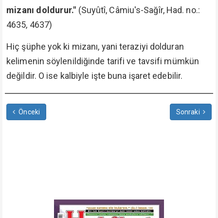
mizanı doldurur."
(Suyûtî, Câmiu's-Sağîr, Had. no.:
4635, 4637)
Hiç şüphe yok ki mizanı, yani teraziyi dolduran
kelimenin söylenildiğinde tarifi ve tavsifi mümkün
değildir. O ise kalbiyle işte buna işaret edebilir.
Önceki
Sonraki