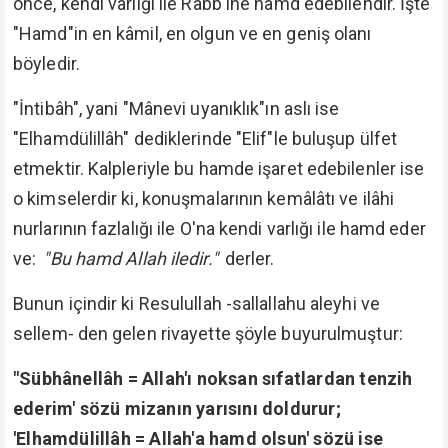
önce, kendi varlığı ile Rabb'ine hamd edebilendir. İşte
"Hamd"in en kâmil, en olgun ve en geniş olanı
böyledir.
"İntibâh", yani "Mânevi uyanıklık"ın aslı ise
"Elhamdülillâh" dediklerinde "Elif"le buluşup ülfet
etmektir. Kalpleriyle bu hamde işaret edebilenler ise
o kimselerdir ki, konuşmalarının kemâlâtı ve ilâhi
nurlarının fazlalığı ile O'na kendi varlığı ile hamd eder
ve:
"Bu hamd Allah iledir."
derler.
Bunun içindir ki Resulullah -sallallahu aleyhi ve
sellem- den gelen rivayette şöyle buyurulmuştur:
"Sübhânellâh = Allah'ı noksan sıfatlardan tenzih
ederim' sözü mizanın yarısını doldurur;
'Elhamdülillâh = Allah'a hamd olsun' sözü ise