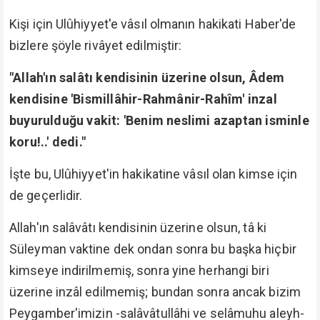
Kişi için Ulûhiyyet'e vâsıl olmanın hakikati Haber'de
bizlere şöyle rivâyet edilmiştir:
"Allah'ın salâtı kendisinin üzerine olsun, Âdem
kendisine 'Bismillâhir-Rahmânir-Rahîm' inzal
buyurulduğu vakit: 'Benim neslimi azaptan isminle
koru!..' dedi."
İşte bu, Ulûhiyyet'in hakikatine vâsıl olan kimse için
de geçerlidir.
Allah'ın salâvâtı kendisinin üzerine olsun, tâ ki
Süleyman vaktine dek ondan sonra bu başka hiçbir
kimseye indirilmemiş, sonra yine herhangi biri
üzerine inzâl edilmemiş; bundan sonra ancak bizim
Peygamber'imizin -salâvâtullâhi ve selâmuhu aleyh-