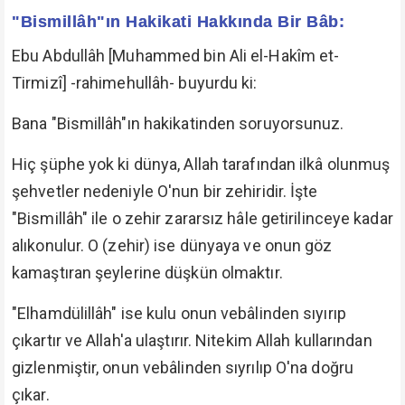
"Bismillâh"ın Hakikati Hakkında Bir Bâb:
Ebu Abdullâh [Muhammed bin Ali el-Hakîm et-
Tirmizî] -rahimehullâh- buyurdu ki:
Bana "Bismillâh"ın hakikatinden soruyorsunuz.
Hiç şüphe yok ki dünya, Allah tarafından ilkâ olunmuş
şehvetler nedeniyle O'nun bir zehiridir. İşte
"Bismillâh" ile o zehir zararsız hâle getirilinceye kadar
alıkonulur. O (zehir) ise dünyaya ve onun göz
kamaştıran şeylerine düşkün olmaktır.
"Elhamdülillâh" ise kulu onun vebâlinden sıyırıp
çıkartır ve Allah'a ulaştırır. Nitekim Allah kullarından
gizlenmiştir, onun vebâlinden sıyrılıp O'na doğru
çıkar.