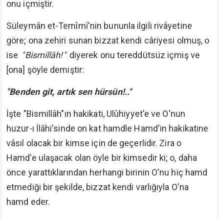
onu içmiştir.
Süleymân et-Temîmî'nin bununla ilgili rivâyetine
göre; ona zehiri sunan bizzat kendi câriyesi olmuş, o
ise
"Bismillâh!"
diyerek onu tereddütsüz içmiş ve
[ona] şöyle demiştir:
"Benden git, artık sen hürsün!.."
İşte "Bismillâh"ın hakikati, Ulûhiyyet'e ve O'nun
huzur-ı İlâhi'sinde on kat hamdle Hamd'in hakikatine
vâsıl olacak bir kimse için de geçerlidir. Zira o
Hamd'e ulaşacak olan öyle bir kimsedir ki; o, daha
önce yarattıklarından herhangi birinin O'nu hiç hamd
etmediği bir şekilde, bizzat kendi varlığıyla O'na
hamd eder.