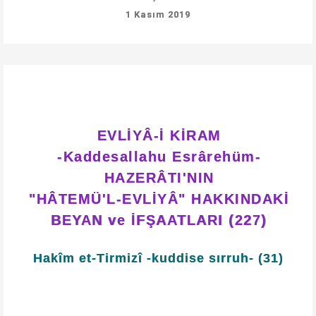
1 Kasım 2019
EVLİYÂ-İ KİRAM
-Kaddesallahu Esrârehüm-
HAZERÂTI'NIN
"HÂTEMÜ'L-EVLİYÂ" HAKKINDAKİ
BEYAN ve İFŞAATLARI (227)
Hakîm et-Tirmizî -kuddise sırruh- (31)