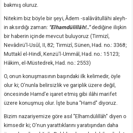
bakmış oluruz.
Nitekim biz böyle bir şeyi, Âdem -salâvâtullâhi aleyh-
in aksırdığı zaman:
"Elhamdülillâh!.."
dediğine ilişkin
bir haberin içinde mevcut buluyoruz (Tirmizî,
Nevâdirü'l-Usûl, II, 82; Tirmizî, Sünen, Had. no.: 3368;
Muttakî el-Hindî, Kenzü'l-Ummâl, Had. no.: 15123;
Hâkim, el-Müstedrek, Had. no.: 2553)
O, onun konuşmasının başındaki ilk kelimedir, öyle
olur ki; O'nunla belirsizlik ve gariplik üzere değil,
öncesinde Hamd'e işaret etmiş gibi ilâhi marifet
üzere konuşmuş olur. İşte buna "Hamd" diyoruz.
Bizim nazariyemize göre asıl "Elhamdülillâh" diyen o
kimsedir ki; O'nun yarattıklarını yaratışından daha