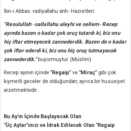
İbn-i Abbas -radiyallahu anh- Hazretleri:
"Resulullah -sallallahu aleyhi ve sellem- Recep
ayında bazen o kadar çok oruç tutardı ki, biz onu
hiç iftar etmeyecek zannederdik. Bazen de o kadar
çok iftar ederdi ki, biz onu hiç oruç tutmayacak
zannederdik."
buyurmuştur. (Müslim)
Recep ayının içinde
"Regaip"
ve
"Miraç"
gibi çok
kıymetli geceler de olduğundan; ayrıca bir hususiyet
arzetmektedir.
Bu Ay'ın İçinde Başlayacak Olan
"Üç Aylar"ınızı ve İdrak Edilecek Olan "Regaip