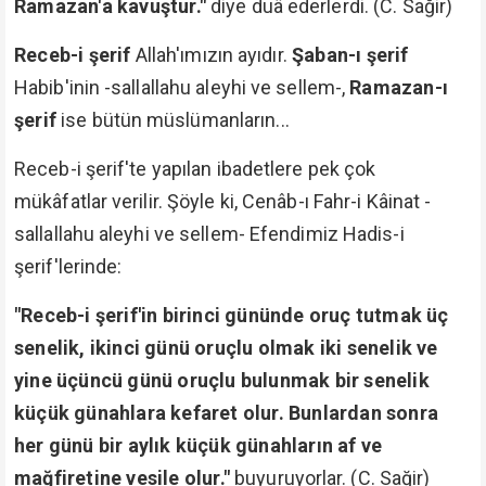
Ramazan'a kavuştur."
diye duâ ederlerdi. (C. Sağir)
Receb-i şerif
Allah'ımızın ayıdır.
Şaban-ı şerif
Habib'inin -sallallahu aleyhi ve sellem-,
Ramazan-ı
şerif
ise bütün müslümanların...
Receb-i şerif'te yapılan ibadetlere pek çok
mükâfatlar verilir. Şöyle ki, Cenâb-ı Fahr-i Kâinat -
sallallahu aleyhi ve sellem- Efendimiz Hadis-i
şerif'lerinde:
"Receb-i şerif'in birinci gününde oruç tutmak üç
senelik, ikinci günü oruçlu olmak iki senelik ve
yine üçüncü günü oruçlu bulunmak bir senelik
küçük günahlara kefaret olur. Bunlardan sonra
her günü bir aylık küçük günahların af ve
mağfiretine vesile olur."
buyuruyorlar. (C. Sağir)