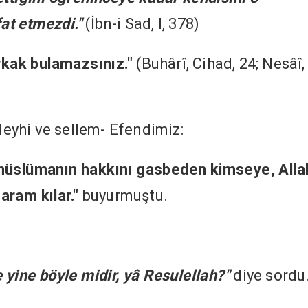
fat etmezdi."
(İbn-i Sad, I, 378)
orkak bulamazsınız."
(Buhârî, Cihad, 24; Nesâî,
aleyhi ve sellem- Efendimiz:
 müslümanın hakkını gasbeden kimseye, Alla
aram kılar."
buyurmuştu.
 yine böyle midir, yâ Resulellah?"
diye sordu