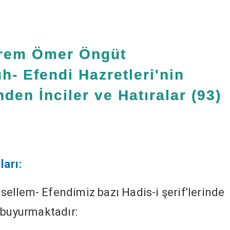
rem Ömer Öngüt
h- Efendi Hazretleri'nin
den İnciler ve Hatıralar (93)
ları:
e sellem- Efendimiz bazı Hadis-i şerif'lerinde
 buyurmaktadır: