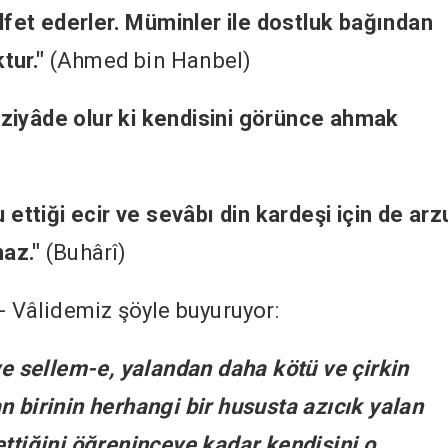
ülfet ederler. Müminler ile dostluk bağından
tur."
(Ahmed bin Hanbel)
ziyâde olur ki kendisini görünce ahmak
 ettiği ecir ve sevâbı din kardeşi için de arz
az."
(Buhârî)
- Vâlidemiz şöyle buyuruyor:
ve sellem-e, yalandan daha kötü ve çirkin
n birinin herhangi bir hususta azıcık yalan
ettiğini öğreninceye kadar kendisini o