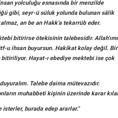
r insan yolculuğu esnasında bir menzilde
üğü gibi, seyr-ü süluk yolunda bulunan sâlik
 kalmaz, an be an Hakk'a tekarrüb eder.
ebi bitirirse ötekisinin talebesidir. Allah'ım
ütf-u ihsan buyursun. Hakikat kolay değil. Bir
bitiriliyor. Hayat-ı ebediye mektebi ise çok
duyuralım. Talebe daima mütevazıdır.
nların muhabbeti kişinin üzerinde karar kılar
isterler, burada edep ararlar."