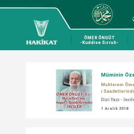
ÖMER ÖNGÜT
-Kuddise Sırruh-
Müminin Özel
Muhterem Ömer 
ı Saadetlerinde
Dizi Yazı - İncil
1 Aralık 2018