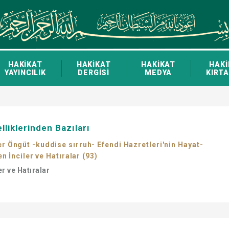
HAKİKAT
HAKİKAT
HAKİKAT
HAKİ
YAYINCILIK
DERGİSİ
MEDYA
KIRTA
liklerinden Bazıları
Öngüt -kuddise sırruh- Efendi Hazretleri'nin Hayat-
n İnciler ve Hatıralar (93)
er ve Hatıralar