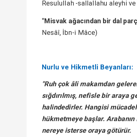
Resulullah -sallallahu aleyhi v
"Misvak ağacından bir dal parça
Nesâî, İbn-i Mâce)
Nurlu ve Hikmetli Beyanları:
"Ruh çok âli makamdan gelerek 
sığdırılmış, nefisle bir araya 
halindedirler. Hangisi mücadel
hükmetmeye başlar. Arabanın iç
nereye isterse oraya götürür.