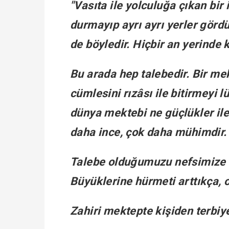
"Vasıta ile yolculuğa çıkan bi
durmayıp ayrı ayrı yerler görd
de böyledir. Hiçbir an yerinde
Bu arada hep talebedir. Bir mekt
cümlesini rızâsı ile bitirmeyi l
dünya mektebi ne güçlükler ile 
daha ince, çok daha mühimdir.
Talebe olduğumuzu nefsimize 
Büyüklerine hürmeti arttıkça, o
Zahiri mektepte kişiden terbiye 