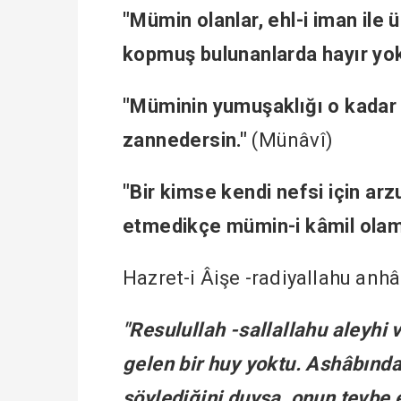
"Mümin olanlar, ehl-i iman ile 
kopmuş bulunanlarda hayır yok
"Müminin yumuşaklığı o kadar 
zannedersin."
(Münâvî)
"Bir kimse kendi nefsi için arzu
etmedikçe mümin-i kâmil olam
Hazret-i Âişe -radiyallahu anhâ
"Resulullah -sallallahu aleyhi 
gelen bir huy yoktu. Ashâbında
söylediğini duysa, onun tevbe 