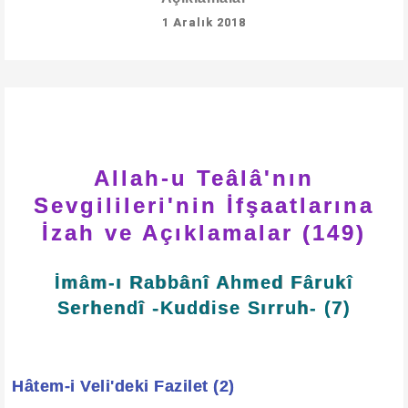
1 Aralık 2018
Allah-u Teâlâ'nın
Sevgilileri'nin İfşaatlarına
İzah ve Açıklamalar (149)
İmâm-ı Rabbânî Ahmed Fârukî
Serhendî -Kuddise Sırruh- (7)
Hâtem-i Veli'deki Fazilet (2)