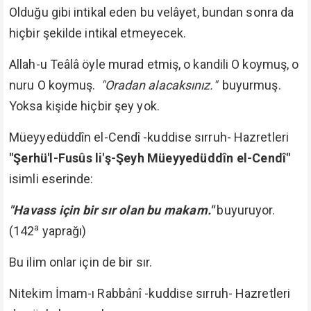
Olduğu gibi intikal eden bu velâyet, bundan sonra da
hiçbir şekilde intikal etmeyecek.
Allah-u Teâlâ öyle murad etmiş, o kandili O koymuş, o
nuru O koymuş.
"Oradan alacaksınız."
buyurmuş.
Yoksa kişide hiçbir şey yok.
Müeyyedüddîn el-Cendî -kuddise sırruh- Hazretleri
"Şerhü'l-Fusûs li'ş-Şeyh Müeyyedüddîn el-Cendî"
isimli eserinde:
"Havass için bir sır olan bu makam."
buyuruyor.
a
(142
yaprağı)
Bu ilim onlar için de bir sır.
Nitekim İmam-ı Rabbânî -kuddise sırruh- Hazretleri