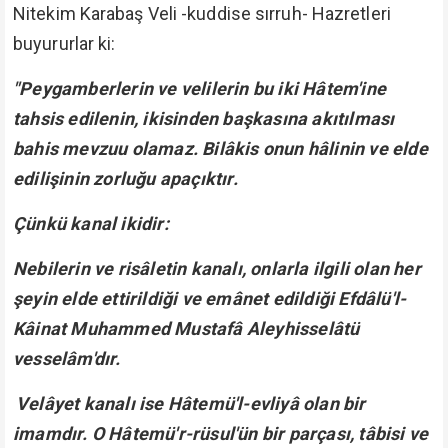
Nitekim Karabaş Veli -kuddise sırruh- Hazretleri
buyururlar ki:
"Peygamberlerin ve velilerin bu iki Hâtem'ine
tahsis edilenin, ikisinden başkasına akıtılması
bahis mevzuu olamaz. Bilâkis onun hâlinin ve elde
edilişinin zorluğu apaçıktır.
Çünkü kanal ikidir:
Nebilerin ve risâletin kanalı, onlarla ilgili olan her
şeyin elde ettirildiği ve emânet edildiği Efdâlü'l-
Kâinat Muhammed Mustafâ Aleyhisselâtü
vesselâm'dır.
Velâyet kanalı ise Hâtemü'l-evliyâ olan bir
imamdır. O Hâtemü'r-rüsul'ün bir parçası, tâbisi ve