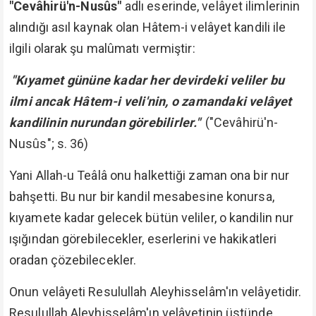
"Cevâhirü'n-Nusûs"
adlı eserinde, velâyet ilimlerinin
alındığı asıl kaynak olan Hâtem-i velâyet kandili ile
ilgili olarak şu malûmatı vermiştir:
"Kıyamet gününe kadar her devirdeki veliler bu
ilmi ancak Hâtem-i veli'nin, o zamandaki velâyet
kandilinin nurundan görebilirler."
("Cevâhirü'n-
Nusûs"; s. 36)
Yani Allah-u Teâlâ onu halkettiği zaman ona bir nur
bahşetti. Bu nur bir kandil mesabesine konursa,
kıyamete kadar gelecek bütün veliler, o kandilin nur
ışığından görebilecekler, eserlerini ve hakikatleri
oradan çözebilecekler.
Onun velâyeti Resulullah Aleyhisselâm'ın velâyetidir.
Resulullah Aleyhisselâm'ın velâyetinin üstünde