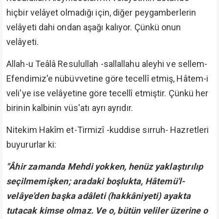
hiçbir velâyet olmadığı için, diğer peygamberlerin
velâyeti dahi ondan aşağı kalıyor. Çünkü onun
velâyeti.
Allah-u Teâlâ Resulullah -sallallahu aleyhi ve sellem-
Efendimiz'e nübüvvetine göre tecellî etmiş, Hâtem-i
veli'ye ise velâyetine göre tecellî etmiştir. Çünkü her
birinin kalbinin vüs'atı ayrı ayrıdır.
Nitekim Hakîm et-Tirmizî -kuddise sırruh- Hazretleri
buyururlar ki:
"Âhir zamanda Mehdi yokken, henüz yaklaştırılıp
seçilmemişken; aradaki boşlukta, Hâtemü'l-
velâye'den başka adâleti (hakkâniyeti) ayakta
tutacak kimse olmaz. Ve o, bütün veliler üzerine o