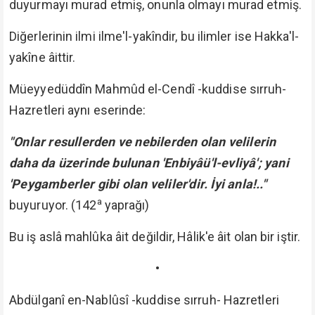
duyurmayı murad etmiş, onunla olmayı murad etmiş.
Diğerlerinin ilmi ilme'l-yakîndir, bu ilimler ise Hakka'l-
yakîne âittir.
Müeyyedüddîn Mahmûd el-Cendî -kuddise sırruh-
Hazretleri aynı eserinde:
"Onlar resullerden ve nebilerden olan velilerin
daha da üzerinde bulunan 'Enbiyâü'l-evliyâ'; yani
'Peygamberler gibi olan veliler'dir. İyi anla!.."
a
buyuruyor. (142
yaprağı)
Bu iş aslâ mahlûka âit değildir, Hâlik'e âit olan bir iştir.
•
Abdülganî en-Nablûsî -kuddise sırruh- Hazretleri