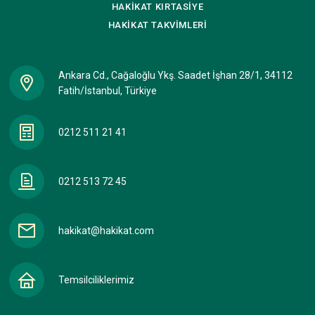
HAKİKAT
KIRTASİYE
HAKİKAT
TAKVİMLERİ
Ankara Cd., Cağaloğlu Ykş. Saadet İşhan 28/1, 34112
Fatih/İstanbul, Türkiye
0212 511 21 41
0212 513 72 45
hakikat@hakikat.com
Temsilciliklerimiz