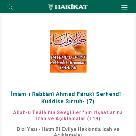
İmâm-ı Rabbânî Ahmed Fârukî Serhendî -
Kuddise Sırruh- (7)
Allah-u Teâlâ'nın Sevgilileri'nin İfşaatlarına
İzah ve Açıklamalar (149)
Dizi Yazı - Hatm'ül Evliya Hakkında İzah ve
Açıklamalar