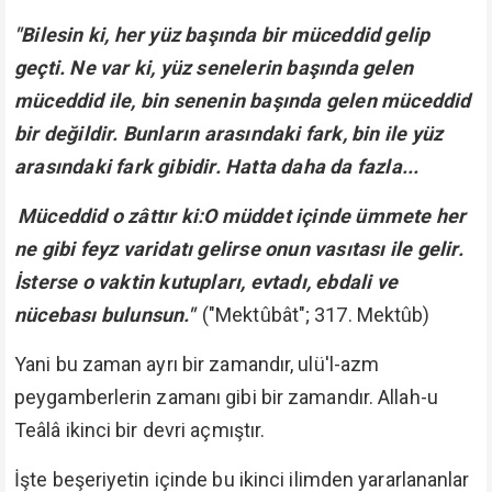
"Bilesin ki, her yüz başında bir müceddid gelip
geçti. Ne var ki, yüz senelerin başında gelen
müceddid ile, bin senenin başında gelen müceddid
bir değildir. Bunların arasındaki fark, bin ile yüz
arasındaki fark gibidir. Hatta daha da fazla...
Müceddid o zâttır ki:O müddet içinde ümmete her
ne gibi feyz varidatı gelirse onun vasıtası ile gelir.
İsterse o vaktin kutupları, evtadı, ebdali ve
nücebası bulunsun."
("Mektûbât"; 317. Mektûb)
Yani bu zaman ayrı bir zamandır, ulü'l-azm
peygamberlerin zamanı gibi bir zamandır. Allah-u
Teâlâ ikinci bir devri açmıştır.
İşte beşeriyetin içinde bu ikinci ilimden yararlananlar