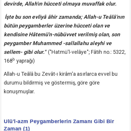
devirde, Allah'ın hücceti olmaya muvaffak olur.
İşte bu son evliyâ âhir zamanda; Allah-u Teâlâ'nın
bütün peygamberler üzerine hücceti olan ve
kendisine Hâtemü'n-nübüvvet verilmiş olan, son
peygamber Muhammed -sallallahu aleyhi ve
sellem- gibi olur."
("Hatmü'l-velâye"; Fâtih no.: 5322,
b
168
yaprağı)
Allah-u Teâlâ bu Zevât-ı kirâm'a asırlarca evvel bu
durumu bildirmiş ve göstermiş, göre göre
konuşmuşlar.
Ulü'l-azm Peygamberlerin Zamanı Gibi Bir
Zaman (1)