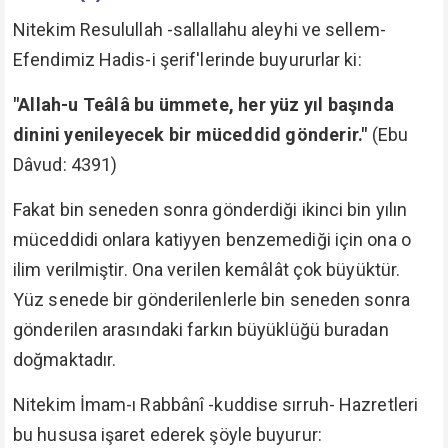
Nitekim Resulullah -sallallahu aleyhi ve sellem-
Efendimiz Hadis-i şerif'lerinde buyururlar ki:
"Allah-u Teâlâ bu ümmete, her yüz yıl başında
dinini yenileyecek bir müceddid gönderir."
(Ebu
Dâvud: 4391)
Fakat bin seneden sonra gönderdiği ikinci bin yılın
müceddidi onlara katiyyen benzemediği için ona o
ilim verilmiştir. Ona verilen kemâlât çok büyüktür.
Yüz senede bir gönderilenlerle bin seneden sonra
gönderilen arasındaki farkın büyüklüğü buradan
doğmaktadır.
Nitekim İmam-ı Rabbânî -kuddise sırruh- Hazretleri
bu hususa işaret ederek şöyle buyurur: