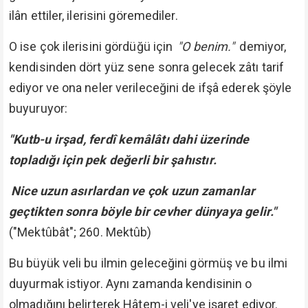
ilân ettiler, ilerisini göremediler.
O ise çok ilerisini gördüğü için
"O benim."
demiyor,
kendisinden dört yüz sene sonra gelecek zâtı tarif
ediyor ve ona neler verileceğini de ifşâ ederek şöyle
buyuruyor:
"Kutb-u irşad, ferdî kemâlâtı dahi üzerinde
topladığı için pek değerli bir şahıstır.
Nice uzun asırlardan ve çok uzun zamanlar
geçtikten sonra böyle bir cevher dünyaya gelir."
("Mektûbât"; 260. Mektûb)
Bu büyük veli bu ilmin geleceğini görmüş ve bu ilmi
duyurmak istiyor. Aynı zamanda kendisinin o
olmadığını belirterek Hâtem-i veli'ye işaret ediyor.