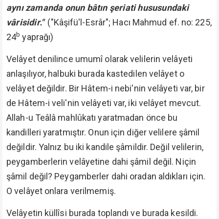
aynı zamanda onun bâtın şeriati hususundaki
vârisidir."
("Kâşifü'l-Esrâr"; Hacı Mahmud ef. no: 225,
b
24
yaprağı)
Velâyet denilince umumî olarak velilerin velâyeti
anlaşılıyor, halbuki burada kastedilen velâyet o
velâyet değildir. Bir Hâtem-i nebi'nin velâyeti var, bir
de Hâtem-i veli'nin velâyeti var, iki velâyet mevcut.
Allah-u Teâlâ mahlûkatı yaratmadan önce bu
kandilleri yaratmıştır. Onun için diğer velilere şâmil
değildir. Yalnız bu iki kandile şâmildir. Değil velilerin,
peygamberlerin velâyetine dahi şâmil değil. Niçin
şâmil değil? Peygamberler dahi oradan aldıkları için.
O velâyet onlara verilmemiş.
Velâyetin küllîsi burada toplandı ve burada kesildi.