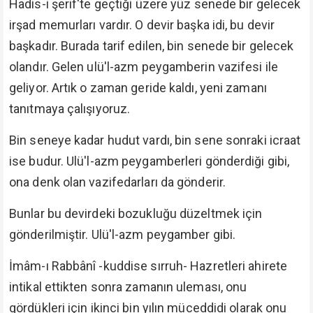
Hadis-i şerif'te geçtiği üzere yüz senede bir gelecek
irşad memurları vardır. O devir başka idi, bu devir
başkadır. Burada tarif edilen, bin senede bir gelecek
olandır. Gelen ulü'l-azm peygamberin vazifesi ile
geliyor. Artık o zaman geride kaldı, yeni zamanı
tanıtmaya çalışıyoruz.
Bin seneye kadar hudut vardı, bin sene sonraki icraat
ise budur. Ulü'l-azm peygamberleri gönderdiği gibi,
ona denk olan vazifedarları da gönderir.
Bunlar bu devirdeki bozukluğu düzeltmek için
gönderilmiştir. Ulü'l-azm peygamber gibi.
İmâm-ı Rabbânî -kuddise sırruh- Hazretleri ahirete
intikal ettikten sonra zamanın uleması, onu
gördükleri için ikinci bin yılın müceddidi olarak onu