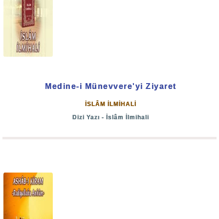
Medine-i Münevvere'yi Ziyaret
İSLÂM İLMİHALİ
Dizi Yazı - İslâm İlmihali