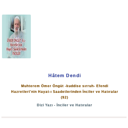
"Kime dilersen ona izzet verirsin, yükseltirsin."
(Âl-i
imrân: 26)
Nitekim Allah-u Teâlâ, son Peygamber'in ümmetinden olan
bu büyük zâtı Yahya Aleyhisselâm'a bizzat müjdeleyerek
nebilerin ve resullerin dahi gıpta edeceği bir kemâlatla
göndereceğini vahyetmişti:
"İzzet ve Celâl'ime yemin ederim; ben onu öyle bir
gönderişle göndereceğim ki, Nebi'ler ve Resul'ler
Hâtem Dendi
dahi ona gıpta edecekler!
("el-Muhabbe li'l-Muhâsibî"; s.
Muhterem Ömer Öngüt -kuddise sırruh- Efendi
22-23)
Hazretleri'nin Hayat-ı Saadetlerinden İnciler ve Hatıralar
(92)
Cenâb-ı Hakk Hadis-i kudsî'sinde hem yemin ediyor, hem
Dizi Yazı - İnciler ve Hatıralar
de
"Göndereceğim!"
buyuruyor. Binaenaleyh çok kıymet
vermiş, bizâtihi Allah'a ait. Onu Allah-u Teâlâ gönderdi,
azmi veren de O, destekleyen de O. İrşadını yayan O, bunu