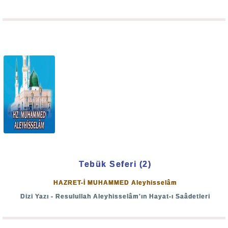
ayakta tutmakla, her ikisini bitiştirmiş oluyor.
Allah-u Teâlâ peygamber ve veli kullarından her birine bir
derece ve rütbe vermiş; ancak
"Hâtemiyyet"
lütfunu
yalnız Hâtemü'l-enbiyâ olan Muhammed Aleyhisselâm'a
ve Hâtemü'l-evliyâ olan zâta bahşetmiştir.
Allah-u Teâlâ bir Âyet-i kerime'sinde şöyle buyuruyor:
"Biz kimi dilersek onu derece derece yükseltiriz."
(En'âm: 83)
Tebük Seferi (2)
Kullarından herhangi bir kulu insanlar arasından seçmeye
HAZRET-İ MUHAMMED Aleyhisselâm
ve dilediği rütbeye yükseltmeye kadir olan Allah-u Teâlâ
Dizi Yazı - Resulullah Aleyhisselâm'ın Hayat-ı Saâdetleri
Âyet-i kerime'sinde bu hususu şöyle haber veriyor: