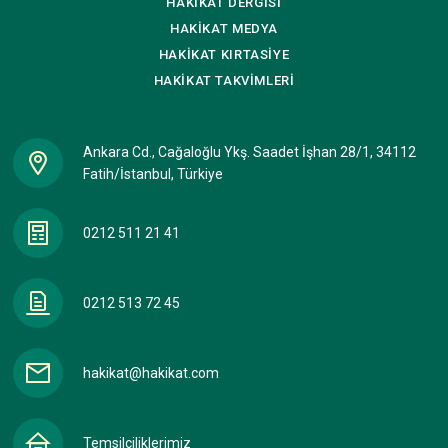
HAKİKAT
DERGİSİ
HAKİKAT
MEDYA
HAKİKAT
KIRTASİYE
HAKİKAT
TAKVİMLERİ
Ankara Cd., Cağaloğlu Ykş. Saadet İşhan 28/1, 34112
Fatih/İstanbul, Türkiye
0212 511 21 41
0212 513 72 45
hakikat@hakikat.com
Temsilciliklerimiz