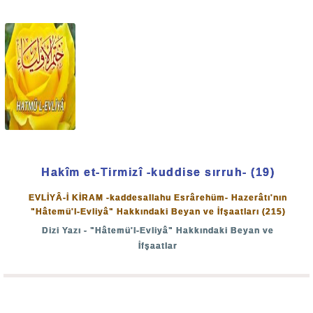
bütün dünyaya sirayet ettiren O.
Muhyiddin İbnü'l-Arâbî -kuddise sırruh- Hazretleri
"Fütûhâtü'l-Mekkiyye"
de,
"Hatmü'l-Evliyâ"
daki
"Hatm'in
sebebi ve mânâsı nedir?"
sorusunu cevaplandırırken;
"Her ümmetin bir sonu vardır."
(Yunus: 49)
Âyet-i kerime'sinin buna işâret ettiğini belirterek, bütün
Hakîm et-Tirmizî -kuddise sırruh- (19)
mahlûkât sınıflarının dünyada bir ümmeti teşkil ettiğini;
EVLİYÂ-İ KİRAM -kaddesallahu Esrârehüm- Hazerâtı'nın
dolayısıyla velâyet'in de bir sonu bulunduğunu ve bunun
"Hâtemü'l-Evliyâ" Hakkındaki Beyan ve İfşaatları (215)
Hatemiyyet'i elinde bulunduran zâtla gerçekleşeceğini
Dizi Yazı - "Hâtemü'l-Evliyâ" Hakkındaki Beyan ve
haber vermiştir.
İfşaatlar
Nübüvvet ve hilâfet sınıfları ayrı birer ümmet sınıfını
meydana getirdiği ve nübüvvetin sonu Hâtemü'l-enbiyâ