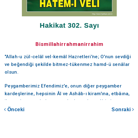
Hakikat 302. Sayı
Bismillahirrahmanirrahim
"Allah-u zül-celâl vel-kemâl Hazretleri'ne; O'nun sevdiği
ve beğendiği şekilde bitmez-tükenmez hamd-ü senâlar
olsun.
Peygamberimiz Efendimiz'e, onun diğer peygamber
kardeşlerine, hepsinin Âl ve Ashâb-ı kiram'ına, etbâına,
ihsan duygusuyla kıyamete kadar onlara tâbi olup
izinden gidenlere; sonsuzların sonsuzuna kadar salât-ü
Önceki
Sonraki
selâmlar olsun."