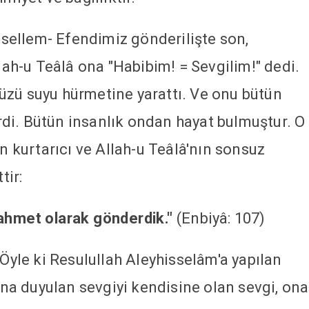
e sellem- Efendimiz gönderilişte son,
llah-u Teâlâ ona "Habibim! = Sevgilim!" dedi.
üzü suyu hürmetine yarattı. Ve onu bütün
di. Bütün insanlık ondan hayat bulmuştur. O
en kurtarıcı ve Allah-u Teâlâ'nın sonsuz
tir:
rahmet olarak gönderdik."
(Enbiyâ: 107)
 Öyle ki Resulullah Aleyhisselâm'a yapılan
 ona duyulan sevgiyi kendisine olan sevgi, ona