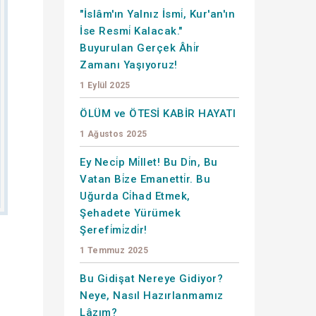
"İslâm'ın Yalnız İsmi̇, Kur'an'ın
İse Resmi̇ Kalacak."
Buyurulan Gerçek Âhi̇r
Zamanı Yaşıyoruz!
1 Eylül 2025
ÖLÜM ve ÖTESİ KABİR HAYATI
1 Ağustos 2025
Ey Neci̇p Mi̇llet! Bu Di̇n, Bu
Vatan Bi̇ze Emanetti̇r. Bu
Uğurda Ci̇had Etmek,
Şehadete Yürümek
Şerefi̇mi̇zdi̇r!
1 Temmuz 2025
Bu Gidişat Nereye Gidiyor?
-
Neye, Nasıl Hazırlanmamız
Lâzım?