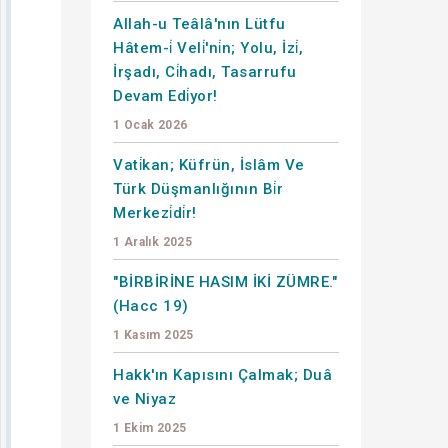
Allah-u Teâlâ'nın Lütfu
Hâtem-i̇ Veli̇'ni̇n; Yolu, İzi̇,
İrşadı, Ci̇hadı, Tasarrufu
Devam Edi̇yor!
1 Ocak 2026
Vati̇kan; Küfrün, İslâm Ve
Türk Düşmanlığının Bi̇r
Merkezi̇di̇r!
1 Aralık 2025
"BİRBİRİNE HASIM İKİ ZÜMRE."
(Hacc 19)
1 Kasım 2025
Hakk'ın Kapısını Çalmak; Duâ
ve Niyaz
1 Ekim 2025