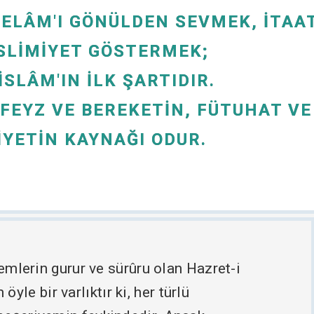
ELÂM'I GÖNÜLDEN SEVMEK, İTAA
SLIMIYET GÖSTERMEK;
İSLÂM'IN İLK ŞARTIDIR.
 FEYZ VE BEREKETIN, FÜTUHAT VE
YETIN KAYNAĞI ODUR.
lemlerin gurur ve sürûru olan Hazret-i
e bir varlıktır ki, her türlü