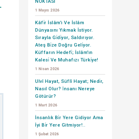
NOKTASI
T
1 Mayıs 2026
Kâfi̇r İslâm'ı Ve İslâm
Dünyasını Yıkmak İstiyor.
Sırayla Gi̇di̇yor, Saldırıyor.
Ateş Bi̇ze Doğru Geli̇yor.
Küffarın Hedefi̇; İslâm'ın
Kalesi̇ Ve Muhafızı Türki̇ye!
1 Nisan 2026
Ulvî Hayat, Süflî Hayat; Nedi̇r,
Nasıl Olur? İnsanı Nereye
Götürür?
1 Mart 2026
İnsanlık Bi̇r Yere Gidiyor Ama
İyi Bi̇r Yere Gitmiyor!..
1 Şubat 2026