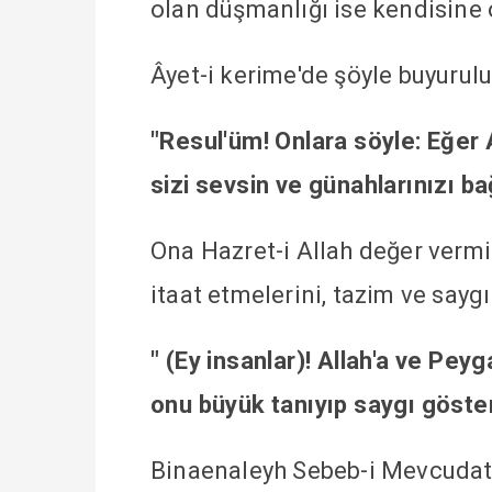
olan düşmanlığı ise kendisine 
Âyet-i kerime'de şöyle buyurulu
"Resul'üm! Onlara söyle: Eğer A
sizi sevsin ve günahlarınızı ba
Ona Hazret-i Allah değer vermi
itaat etmelerini, tazim ve sayg
" (Ey insanlar)! Allah'a ve Pe
onu büyük tanıyıp saygı göster
Binaenaleyh Sebeb-i Mevcudat -