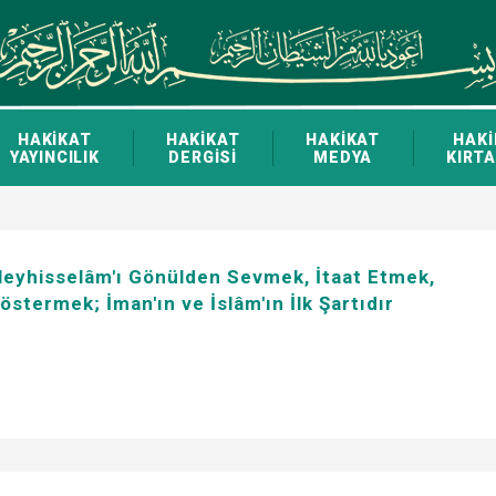
HAKİKAT
HAKİKAT
HAKİKAT
HAKİ
YAYINCILIK
DERGİSİ
MEDYA
KIRTA
leyhisselâm'ı Gönülden Sevmek, İtaat Etmek,
östermek; İman'ın ve İslâm'ın İlk Şartıdır