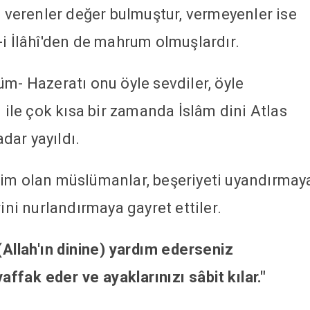
i verenler değer bulmuştur, vermeyenler ise
-i İlâhî'den de mahrum olmuşlardır.
üm- Hazeratı onu öyle sevdiler, öyle
i ile çok kısa bir zamanda İslâm dini Atlas
dar yayıldı.
kim olan müslümanlar, beşeriyeti uyandırmay
ini nurlandırmaya gayret ettiler.
(Allah'ın dinine) yardım ederseniz
vaffak eder ve ayaklarınızı sâbit kılar."