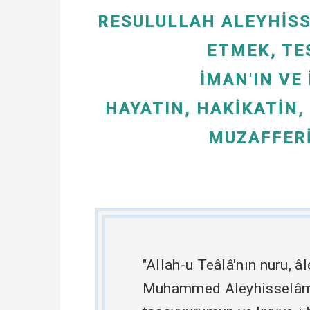
RESULULLAH ALEYHISS
ETMEK, TE
İMAN'IN VE 
HAYATIN, HAKIKATIN,
MUZAFFERI
"Allah-u Teâlâ'nın nuru, â
Muhammed Aleyhisselâm öyl