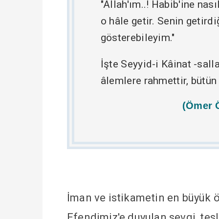
"Allah'ım..! Habib'ine na
o hâle getir. Senin getirdi
gösterebileyim."
İşte Seyyid-i Kâinat -sal
âlemlere rahmettir, bütün
(Ömer Ö
İman ve istikametin en büyük öl
Efendimiz'e duyulan sevgi, tesli