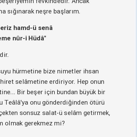
beşeriyemin fevkindedir. Ancak
fına sığınarak neşre başlarım.
yleriz hamd-ü senâ
leme nûr-i Hüdâ"
dir.
suyu hürmetine bize nimetler ihsan
hiret selâmetine erdiriyor. Hep onun
ine... Bir beşer için bundan büyük bir
-u Teâlâ'ya onu gönderdiğinden ötürü
rçekten sonsuz salat-ü selâm getirmek,
lim olmak gerekmez mi?