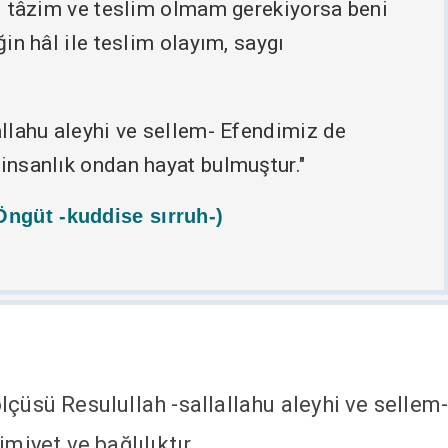
sıl tâzim ve teslim olmam gerekiyorsa beni
ğin hâl ile teslim olayım, saygı
lallahu aleyhi ve sellem- Efendimiz de
 insanlık ondan hayat bulmuştur."
ngüt -kuddise sırruh-)
çüsü Resulullah -sallallahu aleyhi ve sellem
miyet ve bağlılıktır.