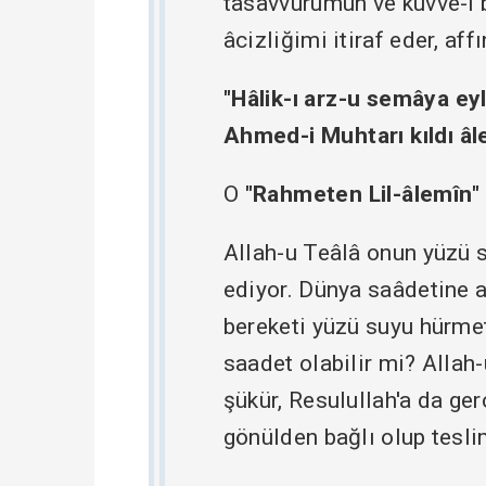
tasavvurumun ve kuvve-i 
âcizliğimi itiraf eder, af
"Hâlik-ı arz-u semâya e
Ahmed-i Muhtarı kıldı â
O
"
Rahmeten Lil-âlemîn
"
Allah-u Teâlâ onun yüzü 
ediyor. Dünya saâdetine a
bereketi yüzü suyu hürmet
saadet olabilir mi? Allah
şükür, Resulullah'a da ge
gönülden bağlı olup tes