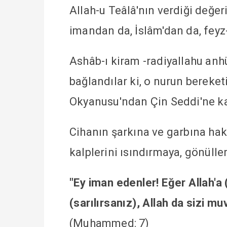
Allah-u Teâlâ'nın verdiği değer
imandan da, İslâm'dan da, feyz
Ashâb-ı kiram -radiyallahu anh
bağlandılar ki, o nurun bereket
Okyanusu'ndan Çin Seddi'ne ka
Cihanın şarkına ve garbına ha
kalplerini ısındırmaya, gönüller
"Ey iman edenler! Eğer Allah'a 
(sarılırsanız), Allah da sizi mu
(Muhammed: 7)