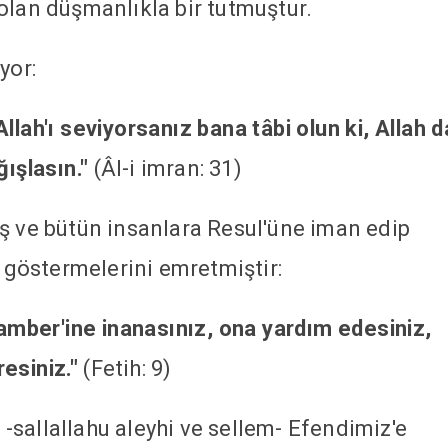
olan düşmanlıkla bir tutmuştur.
yor:
llah'ı seviyorsanız bana tâbi olun ki, Allah d
ğışlasın."
(Âl-i imran: 31)
ş ve bütün insanlara Resul'üne iman edip
ı göstermelerini emretmiştir:
ygamber'ine inanasınız, ona yardım edesiniz,
esiniz."
(Fetih: 9)
sallallahu aleyhi ve sellem- Efendimiz'e