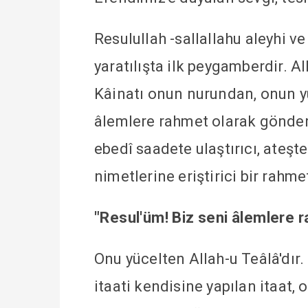
Resulullah -sallallahu aleyhi v
yaratılışta ilk peygamberdir. A
Kâinatı onun nurundan, onun y
âlemlere rahmet olarak gönder
ebedî saadete ulaştırıcı, ateşt
nimetlerine eriştirici bir rahmet
"Resul'üm! Biz seni âlemlere 
Onu yücelten Allah-u Teâlâ'dır.
itaati kendisine yapılan itaat,