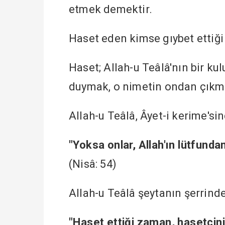
etmek demektir.
Haset eden kimse gıybet ettiği 
Haset; Allah-u Teâlâ'nın bir ku
duymak, o nimetin ondan çıkma
Allah-u Teâlâ, Âyet-i kerime'sin
"Yoksa onlar, Allah'ın lütfunda
(Nisâ: 54)
Allah-u Teâlâ şeytanın şerrin
"Haset ettiği zaman, hasetçini