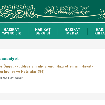
HAKİKAT
HAKİKAT
HAKİKAT
HAKİ
YAYINCILIK
DERGİSİ
MEDYA
KIRTA
assasiyet
Öngüt -kuddise sırruh- Efendi Hazretleri'nin Hayat-
n İnciler ve Hatıralar (84)
er ve Hatıralar