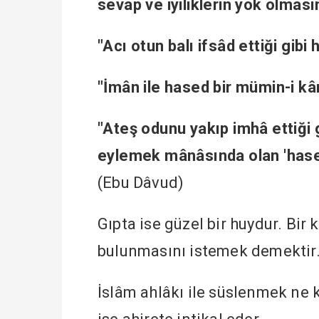
sevap ve iyiliklerin yok olması
"Acı otun balı ifsâd ettiği gib
"İmân ile hased bir mümin-i kâ
"Ateş odunu yakıp imhâ ettiği 
eylemek mânâsında olan 'hased
(Ebu Dâvud)
Gıpta ise güzel bir huydur. Bi
bulunmasını istemek demektir
İslâm ahlâkı ile süslenmek ne k