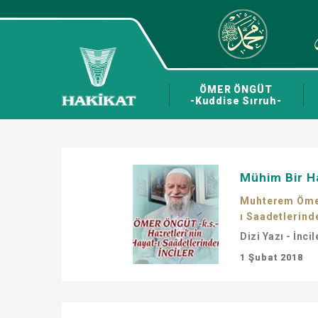
ÖMER ÖNGÜT
-Kuddise Sırruh-
Mühim Bir H
Muhterem Ömer 
ı Saadetlerinde
Dizi Yazı - İncil
1 Şubat 2018