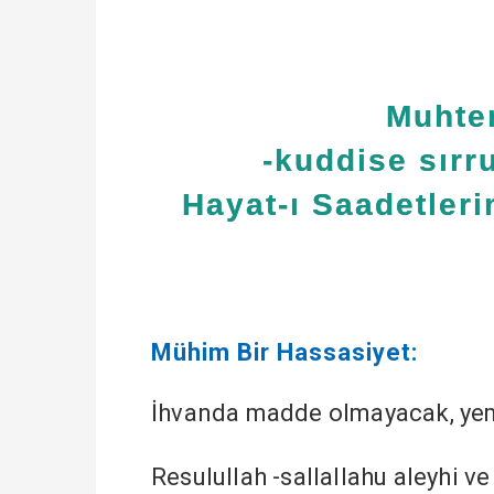
Muhte
-kuddise sırru
Hayat-ı Saadetlerin
Mühim Bir Hassasiyet:
İhvanda madde olmayacak, ye
Resulullah -sallallahu aleyhi v