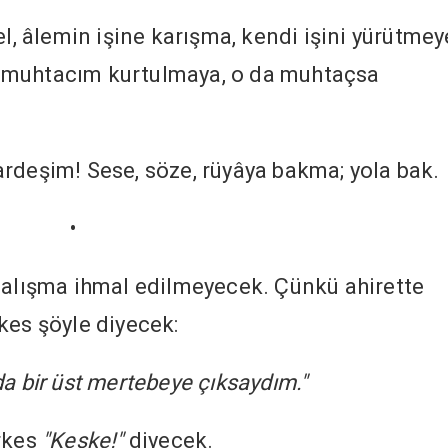
el, âlemin işine karışma, kendi işini yürütmey
 muhtacım kurtulmaya, o da muhtaçsa
rdeşim! Sese, söze, rüyâya bakma; yola bak.
•
çalışma ihmal edilmeyecek. Çünkü ahirette
kes şöyle diyecek:
a bir üst mertebeye çıksaydım."
erkes
"Keşke!"
diyecek.