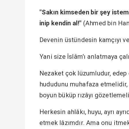
"Sakın kimseden bir şey istem
inip kendin al!"
(Ahmed bin Han
Devenin üstündesin kamçıyı ver
Yani size İslâm'ı anlatmaya çal
Nezaket çok lüzumludur, edep 
hududunu muhafaza etmelidir, 
boyun büküp rızâyı gözetlemelid
Herkesin ahlâkı, huyu, ayrı ayrı
etmek lâzımdır. Ama onu itme