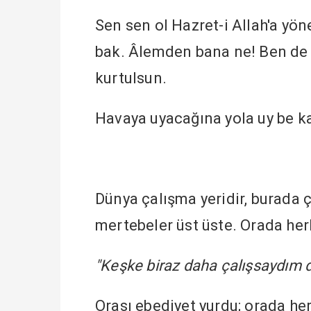
Sen sen ol Hazret-i Allah'a yön
bak. Âlemden bana ne! Ben de
kurtulsun.
Havaya uyacağına yola uy be ka
Dünya çalışma yeridir, burada 
mertebeler üst üste. Orada her
"Keşke biraz daha çalışsaydım d
Orası ebediyet yurdu; orada h