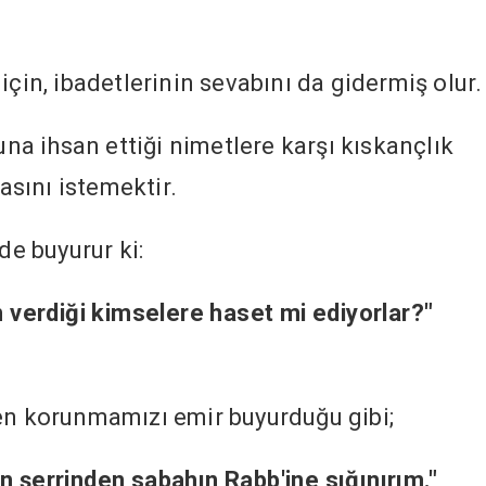
için, ibadetlerinin sevabını da gidermiş olur.
luna ihsan ettiği nimetlere karşı kıskançlık
sını istemektir.
de buyurur ki:
n verdiği kimselere haset mi ediyorlar?"
den korunmamızı emir buyurduğu gibi;
n şerrinden sabahın Rabb'ine sığınırım."