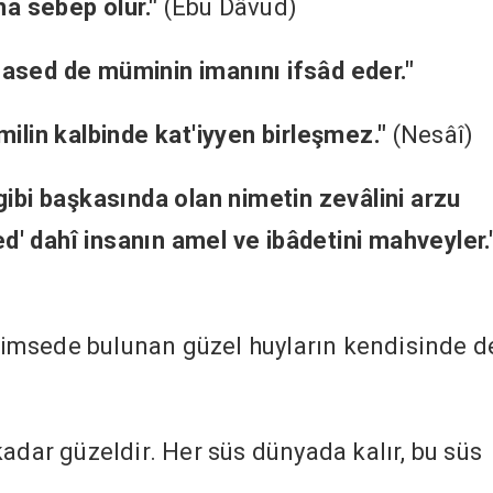
na sebep olur."
(Ebu Dâvud)
i hased de müminin imanını ifsâd eder."
milin kalbinde kat'iyyen birleşmez."
(Nesâî)
gibi başkasında olan nimetin zevâlini arzu
' dahî insanın amel ve ibâdetini mahveyler.
r kimsede bulunan güzel huyların kendisinde d
.
adar güzeldir. Her süs dünyada kalır, bu süs