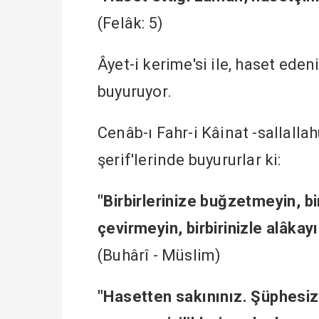
(Felâk: 5)
Âyet-i kerime'si ile, haset ede
buyuruyor.
Cenâb-ı Fahr-i Kâinat -sallalla
şerif'lerinde buyururlar ki:
"Birbirlerinize buğzetmeyin, bi
çevirmeyin, birbirinizle alâkayı
(Buhârî - Müslim)
"Hasetten sakınınız. Şüphesiz 