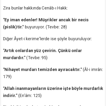
Zira bunlar hakkında Cenâb-ı Hakk:
"Ey iman edenler! Müşrikler ancak bir necis
(pislik)tir."
buyuruyor. (Tevbe: 28)
Diğer Âyet-i kerime'lerde ise şöyle buyuruluyor:
"Artık onlardan yüz çevirin. Çünkü onlar
murdardır."
(Tevbe: 95)
"Nihayet murdarı temizden ayıracaktır."
(Âl-i imrân:
179)
"Allah inanmayanların üzerine işte böyle murdarlık
indirir."
(En'âm: 125)