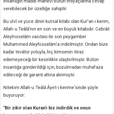
insanlığın maddi-mânevi bütün ihtiyaçlarına cevap
verebilecek bir özelliğe sahiptir.
Bu ulvî ve yüce dinin kutsal kitabı olan Kur'an-ı kerim,
Allah-u Teâlâ'nın en son ve en büyük kitabıdır. Cebrâil
Aleyhisselâm vasıtası ile son peygamber
Muhammed Aleyhisselâm'a indirilmiştir. Ondan bize
kadar tevâtür yoluyla, hiç kimsenin itiraz
edemeyeceği bir kesinlikle ulaştırılmıştır. Bütün
insanlığa gönderildiği için, bozulmadan muhafaza
edileceği de garanti altına alınmıştır.
Nitekim Allah-u Teâlâ Âyet-i kerime'sinde şöyle
buyuruyor:
"Bir zikir olan Kuran'ı biz indirdik ve onun