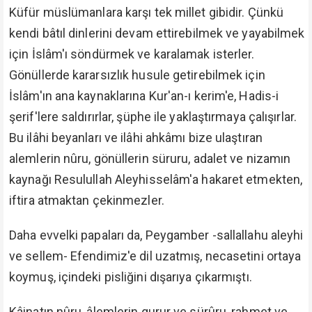
Küfür müslümanlara karşı tek millet gibidir. Çünkü
kendi bâtıl dinlerini devam ettirebilmek ve yayabilmek
için İslâm'ı söndürmek ve karalamak isterler.
Gönüllerde kararsızlık husule getirebilmek için
İslâm'ın ana kaynaklarına Kur'an-ı kerim'e, Hadis-i
şerif'lere saldırırlar, şüphe ile yaklaştırmaya çalışırlar.
Bu ilâhi beyanları ve ilâhi ahkâmı bize ulaştıran
alemlerin nûru, gönüllerin süruru, adalet ve nizamın
kaynağı Resulullah Aleyhisselâm'a hakaret etmekten,
iftira atmaktan çekinmezler.
Daha evvelki papaları da, Peygamber -sallallahu aleyhi
ve sellem- Efendimiz'e dil uzatmış, necasetini ortaya
koymuş, içindeki pisliğini dışarıya çıkarmıştı.
Kâinatın nûru, âlemlerin gurur ve sürûru, rahmet ve