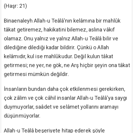
(Haşr: 21)
Binaenaleyh Allah-u Teâlâ'nın kelâmına bir mahlûk
tâkat getiremez, hakikatini bilemez, aslına vâkıf
olamaz. Onu yalnız ve yalnız Allah-u Teâlâ bilir ve
dilediğine dilediği kadar bildirir. Çünkü o Allah
kelâmıdır, kul ise mahlûkudur. Değil kulun tâkat
getirmesi; ne yer, ne gök, ne Arş hiçbir şeyin ona tâkat
getirmesi mümkün değildir.
İnsanların bundan daha çok etkilenmesi gerekirken,
çok zâlim ve çok câhil insanlar Allah-u Teâlâ'ya saygı
duymuyorlar, saâdet ve selâmet yollarını aramayı
düşünmüyorlar.
Allah-u Teâlâ beşeriyete hitap ederek şöyle