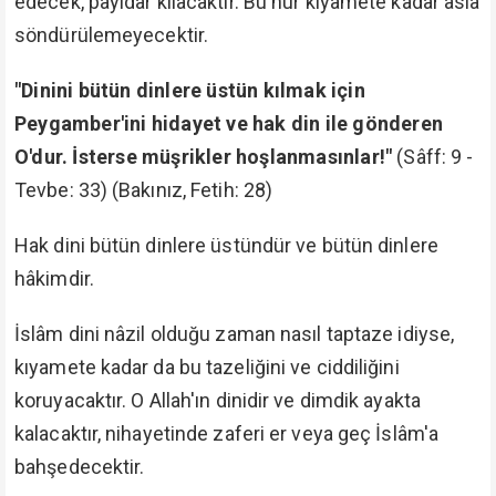
edecek, pâyidar kılacaktır. Bu nur kıyamete kadar aslâ
söndürülemeyecektir.
"Dinini bütün dinlere üstün kılmak için
Peygamber'ini hidayet ve hak din ile gönderen
O'dur. İsterse müşrikler hoşlanmasınlar!"
(Sâff: 9 -
Tevbe: 33) (Bakınız, Fetih: 28)
Hak dini bütün dinlere üstündür ve bütün dinlere
hâkimdir.
İslâm dini nâzil olduğu zaman nasıl taptaze idiyse,
kıyamete kadar da bu tazeliğini ve ciddiliğini
koruyacaktır. O Allah'ın dinidir ve dimdik ayakta
kalacaktır, nihayetinde zaferi er veya geç İslâm'a
bahşedecektir.