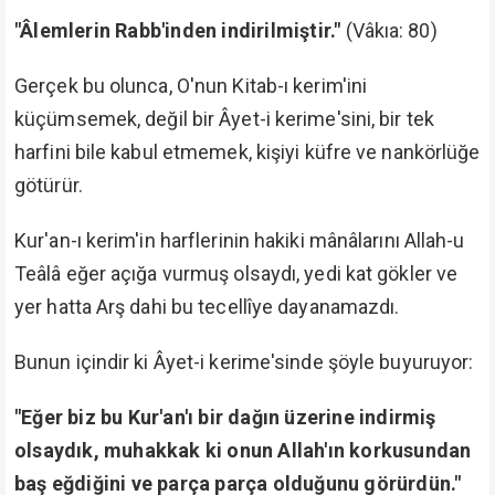
"Âlemlerin Rabb'inden indirilmiştir."
(Vâkıa: 80)
Gerçek bu olunca, O'nun Kitab-ı kerim'ini
küçümsemek, değil bir Âyet-i kerime'sini, bir tek
harfini bile kabul etmemek, kişiyi küfre ve nankörlüğe
götürür.
Kur'an-ı kerim'in harflerinin hakiki mânâlarını Allah-u
Teâlâ eğer açığa vurmuş olsaydı, yedi kat gökler ve
yer hatta Arş dahi bu tecellîye dayanamazdı.
Bunun içindir ki Âyet-i kerime'sinde şöyle buyuruyor:
"Eğer biz bu Kur'an'ı bir dağın üzerine indirmiş
olsaydık, muhakkak ki onun Allah'ın korkusundan
baş eğdiğini ve parça parça olduğunu görürdün."