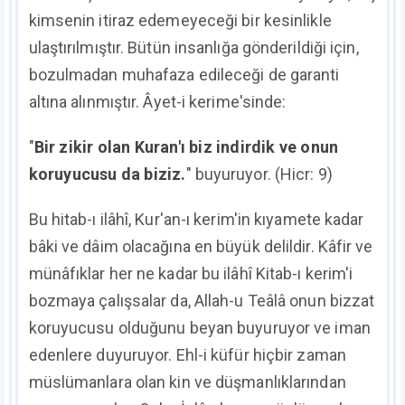
kimsenin itiraz edemeyeceği bir kesinlikle
ulaştırılmıştır. Bütün insanlığa gönderildiği için,
bozulmadan muhafaza edileceği de garanti
altına alınmıştır. Âyet-i kerime'sinde:
"
Bir zikir olan Kuran'ı biz indirdik ve onun
koruyucusu da biziz.
" buyuruyor. (Hicr: 9)
Bu hitab-ı ilâhî, Kur'an-ı kerim'in kıyamete kadar
bâki ve dâim olacağına en büyük delildir. Kâfir ve
münâfıklar her ne kadar bu ilâhî Kitab-ı kerim'i
bozmaya çalışsalar da, Allah-u Teâlâ onun bizzat
koruyucusu olduğunu beyan buyuruyor ve iman
edenlere duyuruyor. Ehl-i küfür hiçbir zaman
müslümanlara olan kin ve düşmanlıklarından