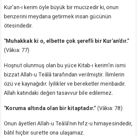
Kur'an-ı kerim öyle büyük bir mucizedir ki, onun
benzerini meydana getirmek insan gücünün
ötesindedir.
"Muhakkak ki o, elbette çok şerefli bir Kur'an'dır."
(Vâkıa: 77)
Hoşnut olunmuş olan bu yüce Kitab-ı kerim'in ismi
bizzat Allah-u Teâlâ tarafından verilmiştir. İlimlerin
özü ve kaynağıdır. İyilikler ve bereketler menbaıdır.
Allah katındaki değeri tasavvur bile edilemez.
"Koruma altında olan bir kitaptadır."
(Vâkıa: 78)
Onun âyetleri Allah-u Teâlâ'nın hıfz-u himayesindedir,
bâtıl hiçbir surette ona ulaşamaz.