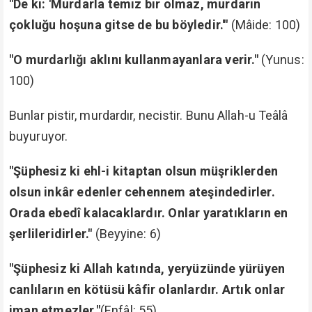
"De ki: 'Murdarla temiz bir olmaz, murdarın
çokluğu hoşuna gitse de bu böyledir.'"
(Mâide: 100)
"O murdarlığı aklını kullanmayanlara verir."
(Yunus:
100)
Bunlar pistir, murdardır, necistir. Bunu Allah-u Teâlâ
buyuruyor.
"Şüphesiz ki ehl-i kitaptan olsun müşriklerden
olsun inkâr edenler cehennem ateşindedirler.
Orada ebedî kalacaklardır. Onlar yaratıkların en
şerlileridirler."
(Beyyine: 6)
"Şüphesiz ki Allah katında, yeryüzünde yürüyen
canlıların en kötüsü kâfir olanlardır. Artık onlar
iman etmezler."
(Enfâl: 55)