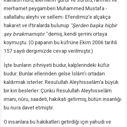
merhamet peygamberi Muhammed Mustafa -
sallallahu aleyhi ve sellem- Efendimiz'e alçakça
hakaret ve iftiralarda bulunup
"Şerden başka hiçbir
şey bırakmamıştır."
demiş, kendi şerrini ortaya
koymuştu. (O papanın bu küfrüne Ekim 2006 tarihli
157 sayılı dergimizde cevap verilmiştir.)
İşte bunların zihniyeti budur, kalplerindeki küfür
budur. Bunlar ellerinden gelse İslâm'ı ortadan
kaldırmak isterler. Resulullah Aleyhisselâm'a büyük
bir kin beslerler. Çünkü Resulullah Aleyhisselâm
imanı, nûru, saadeti, hakikati getirmiş, bütün insanlığı
bu nura davet etmiştir.
O insanlara bu hakikatleri getirdiği için yahudi ve