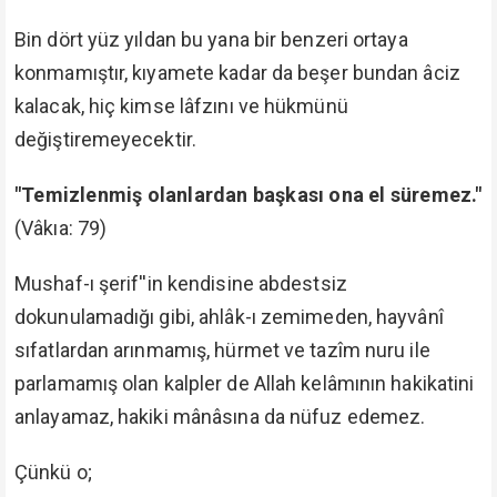
Bin dört yüz yıldan bu yana bir benzeri ortaya
konmamıştır, kıyamete kadar da beşer bundan âciz
kalacak, hiç kimse lâfzını ve hükmünü
değiştiremeyecektir.
"Temizlenmiş olanlardan başkası ona el süremez."
(Vâkıa: 79)
Mushaf-ı şerif''in kendisine abdestsiz
dokunulamadığı gibi, ahlâk-ı zemimeden, hayvânî
sıfatlardan arınmamış, hürmet ve tazîm nuru ile
parlamamış olan kalpler de Allah kelâmının hakikatini
anlayamaz, hakiki mânâsına da nüfuz edemez.
Çünkü o;