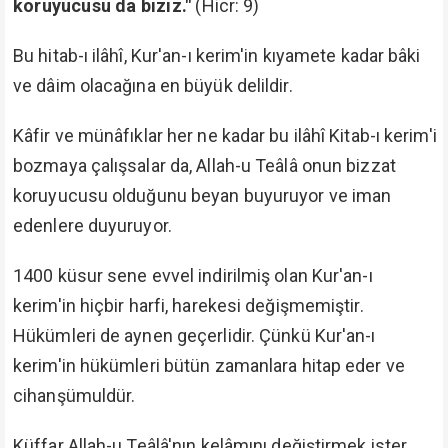
koruyucusu da biziz."
(Hicr: 9)
Bu hitab-ı ilâhî, Kur'an-ı kerim'in kıyamete kadar bâki
ve dâim olacağına en büyük delildir.
Kâfir ve münâfıklar her ne kadar bu ilâhî Kitab-ı kerim'i
bozmaya çalışsalar da, Allah-u Teâlâ onun bizzat
koruyucusu olduğunu beyan buyuruyor ve iman
edenlere duyuruyor.
1400 küsur sene evvel indirilmiş olan Kur'an-ı
kerim'in hiçbir harfi, harekesi değişmemiştir.
Hükümleri de aynen geçerlidir. Çünkü Kur'an-ı
kerim'in hükümleri bütün zamanlara hitap eder ve
cihanşümuldür.
Küffar Allah-u Teâlâ'nın kelâmını değiştirmek ister.