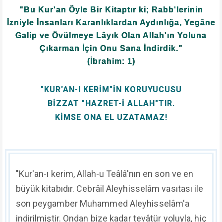
"Bu Kur'an Öyle Bir Kitaptır ki; Rabb'lerinin
İzniyle İnsanları Karanlıklardan Aydınlığa, Yegâne
Galip ve Övülmeye Lâyık Olan Allah'ın Yoluna
Çıkarman İçin Onu Sana İndirdik."
(İbrahim: 1)
"KUR'AN-I KERİM"İN KORUYUCUSU
BİZZAT "HAZRET-İ ALLAH"TIR.
KİMSE ONA EL UZATAMAZ!
"Kur'an-ı kerim, Allah-u Teâlâ'nın en son ve en
büyük kitabıdır. Cebrâil Aleyhisselâm vasıtası ile
son peygamber Muhammed Aleyhisselâm'a
indirilmiştir. Ondan bize kadar tevâtür yoluyla, hiç