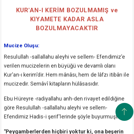
KUR'AN-I KERİM BOZULMAMIŞ ve
KIYAMETE KADAR ASLA
BOZULMAYACAKTIR
Mucize Oluşu:
Resulullah -sallallahu aleyhi ve sellem- Efendimiz'e
verilen mucizelerin en büyüğü ve devamlı olanı
Kur'an-ı kerim'dir. Hem mânâsı, hem de lâfzı itibârı ile
mucizedir. Semâvî kitapların hülâsasıdır.
Ebu Hüreyre -radiyallahu anh-den rivayet edildiğine
göre Resulullah -sallallahu aleyhi ve sellem-
Efendimiz Hadis-i şerif'lerinde şöyle buyurmuştur:
"Peygamberlerden hiçbiri yoktur ki, ona beşerin