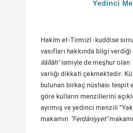
Yedinci Men
Hakîm et-Tirmizî -kuddise sırru
vasıfları hakkında bilgi verdiğ
ilâllâh
"
ismiyle de meşhur olan
varlığı dikkati çekmektedir. 
bulunan birkaç nüshası tespit e
göre kulların menzillerini açık
ayırmış ve yedinci menzili "Yak
makamın
"Ferdâniyyet"
makamın