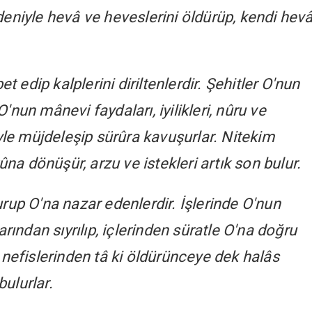
deniyle hevâ ve heveslerini öldürüp, kendi hev
et edip kalplerini diriltenlerdir. Şehitler O'nun
nun mânevi faydaları, iyilikleri, nûru ve
leriyle müjdeleşip sürûra kavuşurlar. Nitekim
kûna dönüşür, arzu ve istekleri artık son bulur.
rup O'na nazar edenlerdir. İşlerinde O'nun
arından sıyrılıp, içlerinden süratle O'na doğru
 nefislerinden tâ ki öldürünceye dek halâs
bulurlar.