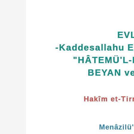
EVL
-Kaddesallahu 
"HÂTEMÜ'L-
BEYAN ve
Hakîm et-Tir
Menâzilü'