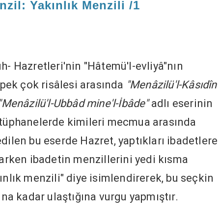
zil: Yakınlık Menzili /1
h- Hazretleri'nin "Hâtemü'l-evliyâ"nın
i pek çok risâlesi arasında
"
Menâzilü'l-Kâsıdîn
"Menâzilü'l-Ubbâd mine'l-İbâde"
adlı eserinin
Kütüphanelerde kimileri mecmua arasında
dilen bu eserde Hazret, yaptıkları ibadetlere
larken ibadetin menzillerini yedi kısma
ınlık menzili" diye isimlendirerek, bu seçkin
a kadar ulaştığına vurgu yapmıştır.