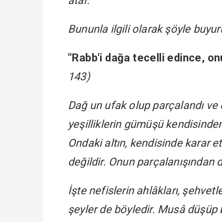
atar.
Bununla ilgili olarak şöyle buyu
"Rabb'i dağa tecelli edince, o
143)
Dağ un ufak olup parçalandı ve 
yeşilliklerin gümüşü kendisinde
Ondaki altın, kendisinde karar 
değildir. Onun parçalanışından 
İşte nefislerin ahlâkları, şehvetl
şeyler de böyledir. Musâ düşüp b