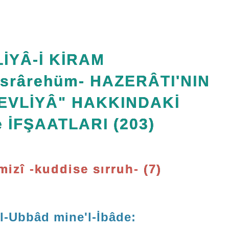
İYÂ-İ KİRAM
Esrârehüm- HAZERÂTI'NIN
EVLİYÂ" HAKKINDAKİ
 İFŞAATLARI (203)
mizî -kuddise sırruh- (7)
l-Ubbâd mine'l-İbâde: