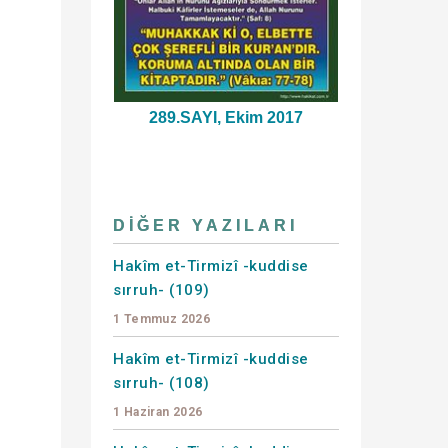
289.SAYI, Ekim 2017
DIĞER YAZILARI
Hakîm et-Tirmizî -kuddise
sırruh- (109)
1 Temmuz 2026
Hakîm et-Tirmizî -kuddise
sırruh- (108)
1 Haziran 2026