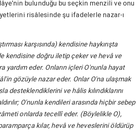
lâye'nin bulunduğu bu seçkin menzili ve onu
etlerini risâlesinde şu ifadelerle nazar-ı
kıştırması karşısında) kendisine haykırışta
e kendisine doğru iletip çeker ve hevâ ve
a yardım eder. Onların içleri O'nunla hayat
İclâl'in gözüyle nazar eder. Onlar O'na ulaşmak
âsla desteklendiklerini ve hâlis kılındıklarını
ldırılır; O'nunla kendileri arasında hiçbir sebep
meti onlarda tecellî eder. (Böylelikle O),
i paramparça kılar, hevâ ve heveslerini öldürüp