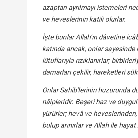
azaptan ayrılmayı istemeleri ne
ve heveslerinin katili olurlar.
İşte bunlar Allah'ın dâvetine icâb
katında ancak, onlar sayesinde O'
lütuflarıyla rızıklanırlar; birbir
damarları çekilir, hareketleri sü
Onlar Sahib'lerinin huzurunda du
nâipleridir. Beşeri haz ve duygul
yürürler; hevâ ve heveslerinden,
bulup arınırlar ve Allah ile hayat 