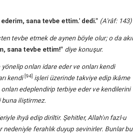
h ederim, sana tevbe ettim.' dedi."
(A'râf: 143)
sten tevbe etmek de aynen böyle olur; o da akıl
m, sana tevbe ettim!"
diye konuşur.
 yönelip onları idare eder ve onları kendi
[94]
arı kendi
işleri üzerinde takviye edip ikâme
 onları edeplendirip terbiye eder ve kendilerini
i buna iliştirmez.
iyle ihyâ edip diriltir. Şehitler, Allah'ın fazl-u
 nedeniyle ferahlık duyup sevinirler. Bunlar bu