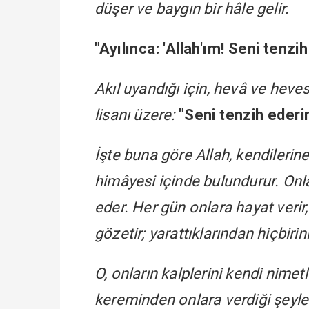
düşer ve baygın bir hâle gelir.
"Ayılınca: 'Allah'ım! Seni tenzi
Akıl uyandığı için, hevâ ve heve
lisanı üzere:
"Seni tenzih ederi
İşte buna göre Allah, kendilerine
himâyesi içinde bulundurur. Onl
eder. Her gün onlara hayat verir,
gözetir; yarattıklarından hiçbirin
O, onların kalplerini kendi nimetler
kereminden onlara verdiği şeyler