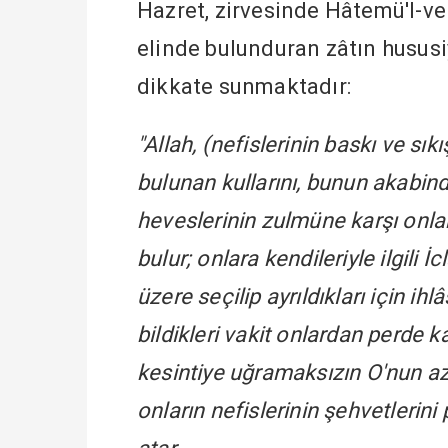
Hazret, zirvesinde Hâtemü'l-ve
elinde bulunduran zâtın hususiy
dikkate sunmaktadır:
"Allah, (nefislerinin baskı ve sı
bulunan kullarını, bunun akabind
heveslerinin zulmüne karşı onlar
bulur; onlara kendileriyle ilgili 
üzere seçilip ayrıldıkları için ihl
bildikleri vakit onlardan perde ka
kesintiye uğramaksızın O'nun azâ
onların nefislerinin şehvetlerin