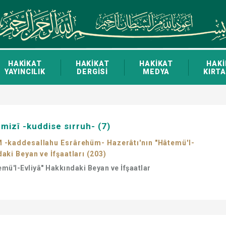
HAKİKAT
HAKİKAT
HAKİKAT
HAKİ
YAYINCILIK
DERGİSİ
MEDYA
KIRTA
mizî -kuddise sırruh- (7)
M -kaddesallahu Esrârehüm- Hazerâtı'nın "Hâtemü'l-
aki Beyan ve İfşaatları (203)
temü'l-Evliyâ" Hakkındaki Beyan ve İfşaatlar