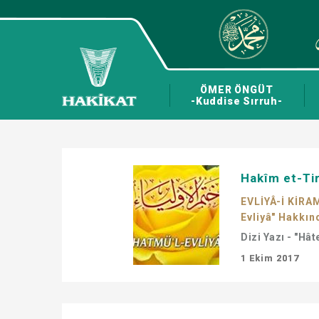
ÖMER ÖNGÜT
-Kuddise Sırruh-
Hakîm et-Tir
EVLİYÂ-İ KİRA
Evliyâ" Hakkınd
Dizi Yazı - "Hâ
1 Ekim 2017