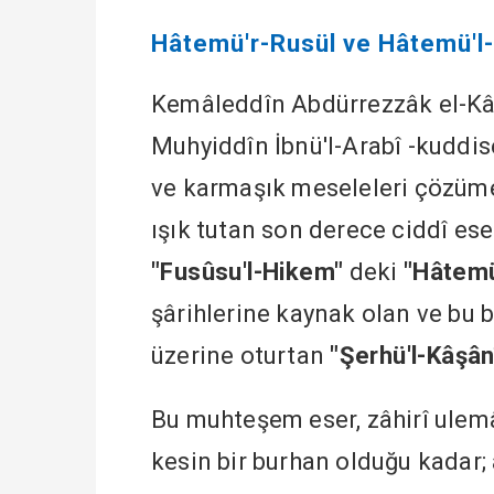
Hâtemü'r-Rusül ve Hâtemü'l-Ev
Kemâleddîn Abdürrezzâk el-Kâşâ
Muhyiddîn İbnü'l-Arabî -kuddise
ve karmaşık meseleleri çözüm
ışık tutan son derece ciddî ese
"Fusûsu'l-Hikem"
deki
"Hâtemü
şârihlerine kaynak olan ve bu b
üzerine oturtan
"Şerhü'l-Kâşân
Bu muhteşem eser, zâhirî ulemâ
kesin bir burhan olduğu kadar