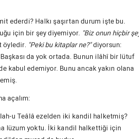
it ederdi? Halkı şaşırtan durum işte bu.
uğu için bir şey diyemiyor.
"Biz onun hiçbir şe
t öyledir.
"Peki bu kitaplar ne?"
diyorsun:
 Başkası da yok ortada. Bunun ilâhî bir lütuf
ilde kabul edemiyor. Bunu ancak yakın olana
memiş.
ha açalım:
Allah-u Teâlâ ezelden iki kandil halketmiş?
a lüzum yoktu. İki kandil halkettiği için