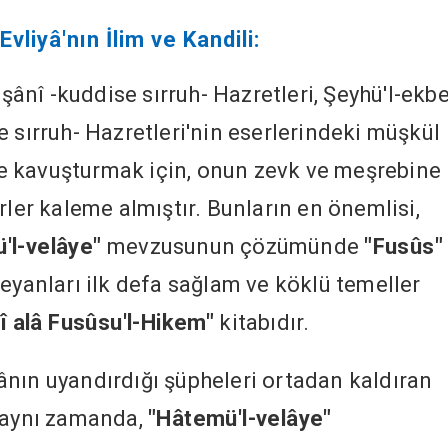
liyâ'nın İlim ve Kandili:
nî -kuddise sırruh- Hazretleri, Şeyhü'l-ekbe
 sırruh- Hazretleri'nin eserlerindeki müşkül
e kavuşturmak için, onun zevk ve meşrebine
rler kaleme almıştır. Bunların en önemlisi,
'l-velâye"
mevzusunun çözümünde
"Fusûs"
eyanları ilk defa sağlam ve köklü temeller
î alâ Fusûsu'l-Hikem"
kitabıdır.
nın uyandırdığı şüpheleri ortadan kaldıran
; aynı zamanda,
"Hâtemü'l-velâye"