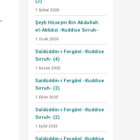
(2)
1 Şubat 2026
-
Şeyh Hüseyin Bin Abdullah
el-Abbâsî -Kuddise Sırruh-
1 Ocak 2026
Saîdüddin-i Fergânî -Kuddise
Sırruh- (4)
1 Kasım 2025
Saîdüddin-i Fergânî -Kuddise
Sırruh- (3)
1 Ekim 2025
Saîdüddin-i Fergânî -Kuddise
Sırruh- (2)
1 Eylül 2025
Saîdüddin-i Fergânî -Kuddise