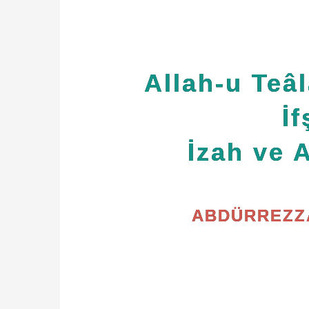
Allah-u Teâl
İf
İzah ve 
ABDÜRREZZÂ