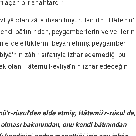
rı açan bir anahtardır.
vliyâ olan zâta ihsan buyurulan ilmi Hâtemü'l
kendi bâtınından, peygamberlerin ve velilerin
n elde ettiklerini beyan etmiş; peygamber
iyâ'nın zâhir sıfatıyla izhar edemediği bu
ek olan Hâtemü'l-evliyâ'nın izhâr edeceğini
mü'r-rüsul'den elde etmiş; Hâtemü'r-rüsul de,
olması bakımından, onu kendi bâtınından