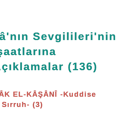
â'nın Sevgilileri'nin
şaatlarına
Açıklamalar (136)
K EL-KÂŞÂNÎ -Kuddise
Sırruh- (3)