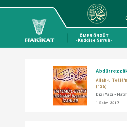
ÖMER ÖNGÜT
-Kuddise Sırruh-
Abdürrezzâk 
Allah-u Teâlâ'n
(136)
Dizi Yazı - Hat
1 Ekim 2017