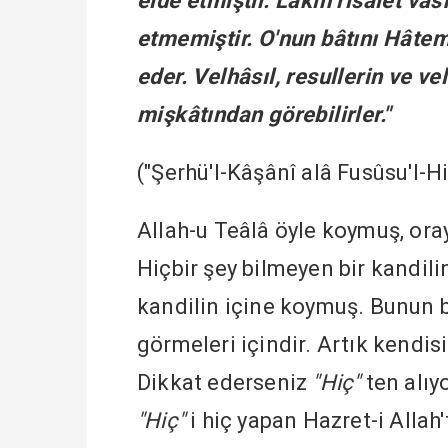
elde etmiştir. Lâkin risâlet va
etmemiştir. O'nun bâtını Hâtem
eder. Velhâsıl, resullerin ve v
mişkâtından görebilirler."
("Şerhü'l-Kâşânî alâ Fusûsu'l-Hi
Allah-u Teâlâ öyle koymuş, or
Hiçbir şey bilmeyen bir kandil
kandilin içine koymuş. Bunun bir
görmeleri içindir. Artık kendi
Dikkat ederseniz
"Hiç"
ten alıy
"Hiç"
i hiç yapan Hazret-i Allah'