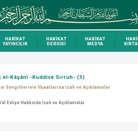
HAKİKAT
HAKİKAT
HAKİKAT
HAKİ
YAYINCILIK
DERGİSİ
MEDYA
KIRTA
el-Kâşânî -Kuddise Sırruh- (3)
ın Sevgililerinin İfşaatlarına İzah ve Açıklamalar
m'ül Evliya Hakkında İzah ve Açıklamalar