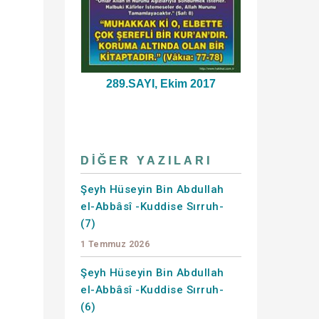
289.SAYI, Ekim 2017
DIĞER YAZILARI
Şeyh Hüseyin Bin Abdullah
el-Abbâsî -Kuddise Sırruh-
(7)
1 Temmuz 2026
Şeyh Hüseyin Bin Abdullah
el-Abbâsî -Kuddise Sırruh-
(6)