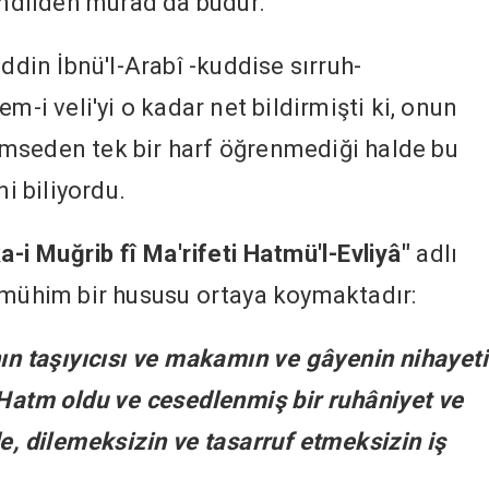
kandilden murad da budur.
iddin İbnü'l-Arabî -kuddise sırruh-
m-i veli'yi o kadar net bildirmişti ki, onun
 kimseden tek bir harf öğrenmediği halde bu
ni biliyordu.
a-i Muğrib fî Ma'rifeti Hatmü'l-Evliyâ"
adlı
 mühim bir hususu ortaya koymaktadır:
nın taşıyıcısı ve makamın ve gâyenin nihayeti
 Hatm oldu ve cesedlenmiş bir ruhâniyet ve
e, dilemeksizin ve tasarruf etmeksizin iş