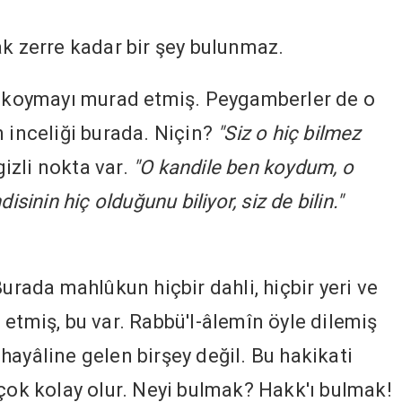
ak zerre kadar bir şey bulunmaz.
le koymayı murad etmiş. Peygamberler de o
n inceliği burada. Niçin?
"Siz o hiç bilmez
gizli nokta var.
"O kandile ben koydum, o
sinin hiç olduğunu biliyor, siz de bilin."
Burada mahlûkun hiçbir dahli, hiçbir yeri ve
etmiş, bu var. Rabbü'l-âlemîn öyle dilemiş
hayâline gelen birşey değil. Bu hakikati
k kolay olur. Neyi bulmak? Hakk'ı bulmak!