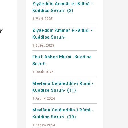
Ziyâeddîn Ammâr el-Bitlisî -
Kuddise Sırruh- (2)
1 Mart 2025
y
Ziyâeddîn Ammâr el-Bitlisî -
Kuddise Sırruh-
1 Şubat 2025
Ebu'l-Abbas Mürsî -Kuddise
Sırruh-
1 Ocak 2025
Mevlânâ Celâleddîn-i Rûmî -
Kuddise Sırruh- (11)
1 Aralık 2024
Mevlânâ Celâleddîn-i Rûmî -
Kuddise Sırruh- (10)
1 Kasım 2024