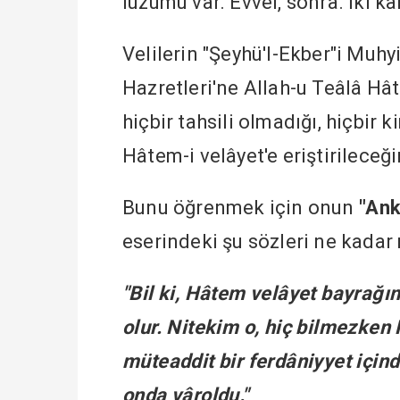
lüzumu var. Evvel, sonra. İki 
Velilerin "Şeyhü'l-Ekber"i Muhy
Hazretleri'ne Allah-u Teâlâ Hâte
hiçbir tahsili olmadığı, hiçbir
Hâtem-i velâyet'e eriştirileceği
Bunu öğrenmek için onun
"Ank
eserindeki şu sözleri ne kadar
"Bil ki, Hâtem velâyet bayrağı
olur. Nitekim o, hiç bilmezken
müteaddit bir ferdâniyyet içind
onda vâroldu."