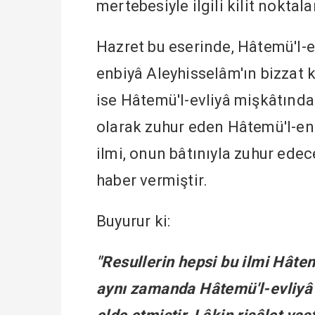
mertebesiyle ilgili kilit noktala
Hazret bu eserinde, Hâtemü'l-e
enbiyâ Aleyhisselâm'ın bizzat 
ise Hâtemü'l-evliyâ mişkâtında
olarak zuhur eden Hâtemü'l-enb
ilmi, onun bâtınıyla zuhur edec
haber vermiştir.
Buyurur ki:
"Resullerin hepsi bu ilmi Hâte
aynı zamanda Hâtemü'l-evliyâ 