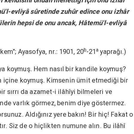
sfı kendisini ondan menettiği için onu izhâr
ü'l-evliyâ sûretinde zuhûr edince onu izhâr
elilerin hepsi de onu ancak, Hâtemü'l-evliyâ
b
a
kem"; Ayasofya, nr.: 1901, 20
-21
yaprağı.)
aya koymuş. Hem nasıl bir kandile koymuş?
in içine koymuş. Kimsenin ümit etmediği bir
 sırrı da azamet-i ilâhîyi bilmeleri ve
sinde varlık görmez, benim diye göstermez.
orsunuz. Aldığınız yere bakın! Bir hiç! Fakat o
tır. Siz de o hiçlikten numune alın. Bu ilâhî