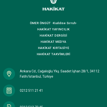
ÖMER ÖNGÜT
-Kuddise Sırruh-
HAKİKAT
YAYINCILIK
HAKİKAT
DERGİSİ
HAKİKAT
MEDYA
HAKİKAT
KIRTASİYE
HAKİKAT
TAKVİMLERİ
Ankara Cd., Cağaloğlu Ykş. Saadet İşhan 28/1, 34112
Fatih/İstanbul, Türkiye
0212 511 21 41