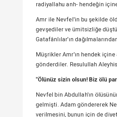
radiyallahu anh- hendeğin içine 
Amr ile Nevfel'in bu şekilde öl
gevşediler ve ümitsizliğe düşt
Gatafânlılar'ın dağılmalarında
Müşrikler Amr'ın hendek içine 
gönderdiler. Resulullah Aleyhi
"Ölünüz sizin olsun! Biz ölü p
Nevfel bin Abdullah'ın ölüsünü
gelmişti. Adam göndererek Ne
verilmesini, bunun için de diye