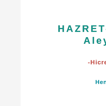
HAZRET
Ale
-Hicr
Hen