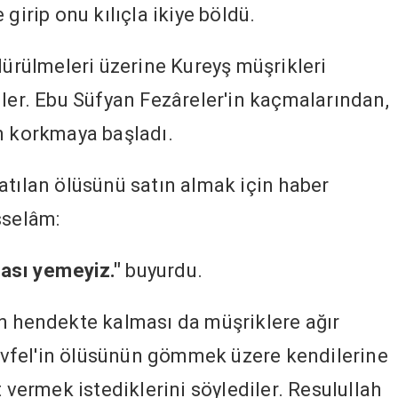
girip onu kılıçla ikiye böldü.
dürülmeleri üzerine Kureyş müşrikleri
üler. Ebu Süfyan Fezâreler'in kaçmalarından,
n korkmaya başladı.
atılan ölüsünü satın almak için haber
sselâm:
arası yemeyiz."
buyurdu.
n hendekte kalması da müşriklere ağır
vfel'in ölüsünün gömmek üzere kendilerine
t vermek istediklerini söylediler. Resulullah