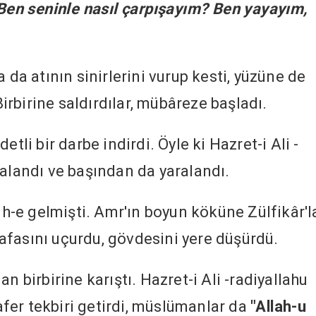
Ben seninle nasıl çarpışayım? Ben yayayım,
 da atının sinirlerini vurup kesti, yüzüne de
 Birbirine saldırdılar, mübâreze başladı.
tli bir darbe indirdi. Öyle ki Hazret-i Ali -
çalandı ve başından da yaralandı.
anh-e gelmişti. Amr'ın boyun köküne Zülfikâr'l
 kafasını uçurdu, gövdesini yere düşürdü.
n birbirine karıştı. Hazret-i Ali -radiyallahu
afer tekbiri getirdi, müslümanlar da
"Allah-u