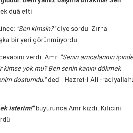
ğludur. Beni yalnız başıma bırakma! Sen
ek duâ etti.
ünce:
"Sen kimsin?"
diye sordu. Zırha
şka bir yeri görünmüyordu.
cevabını verdi. Amr:
"Senin amcalarının içind
ir kimse yok mu? Ben senin kanını dökmek
enim dostumdu."
dedi. Hazret-i Ali -radiyallah
ek isterim!"
buyurunca Amr kızdı. Kılıcını
ürdü.