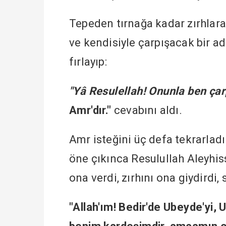
Tepeden tırnağa kadar zırhlara
ve kendisiyle çarpışacak bir ada
fırlayıp:
"Yâ Resulellah! Onunla ben ça
Amr'dır."
cevabını aldı.
Amr isteğini üç defa tekrarladı
öne çıkınca Resulullah Aleyhiss
ona verdi, zırhını ona giydirdi,
"Allah'ım! Bedir'de Ubeyde'yi, 