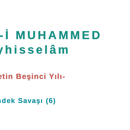
-İ MUHAMMED
yhisselâm
etin Beşinci Yılı-
dek Savaşı (6)