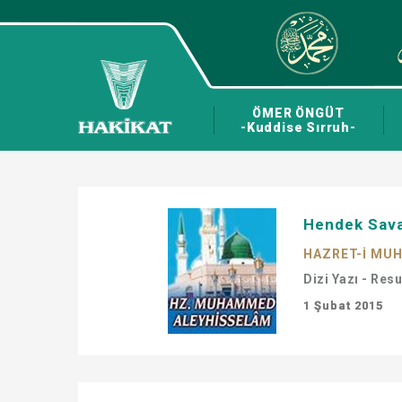
ÖMER ÖNGÜT
-Kuddise Sırruh-
Hendek Sava
HAZRET-İ MU
Dizi Yazı - Res
1 Şubat 2015