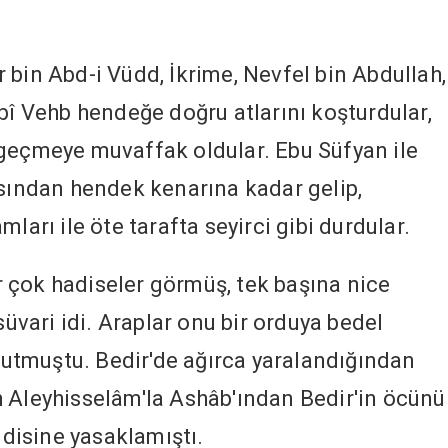
 bin Abd-i Vüdd, İkrime, Nevfel bin Abdullah,
Ebî Vehb hendeğe doğru atlarını koşturdular,
 geçmeye muvaffak oldular. Ebu Süfyan ile
asından hendek kenarına kadar gelip,
ları ile öte tarafta seyirci gibi durdular.
 çok hadiseler görmüş, tek başına nice
süvari idi. Araplar onu bir orduya bedel
 tutmuştu. Bedir'de ağırca yaralandığından
 Aleyhisselâm'la Ashâb'ından Bedir'in öcünü
isine yasaklamıştı.