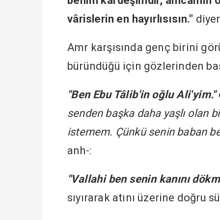
benim kardeşimdir, amcamın o
vârislerin en hayırlısısın."
diyer
Amr karşısında genç birini gör
büründüğü için gözlerinden ba
"Ben Ebu Tâlib'in oğlu Ali'yim."
senden başka daha yaşlı olan b
istemem. Çünkü senin baban b
anh-:
"Vallahi ben senin kanını dökm
sıyırarak atını üzerine doğru s