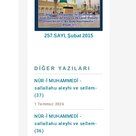
257.SAYI, Şubat 2015
DIĞER YAZILARI
NÛR-Î MUHAMMEDÎ -
sallallahu aleyhi ve sellem-
(37)
1 Temmuz 2026
NÛR-Î MUHAMMEDÎ -
sallallahu aleyhi ve sellem-
(36)