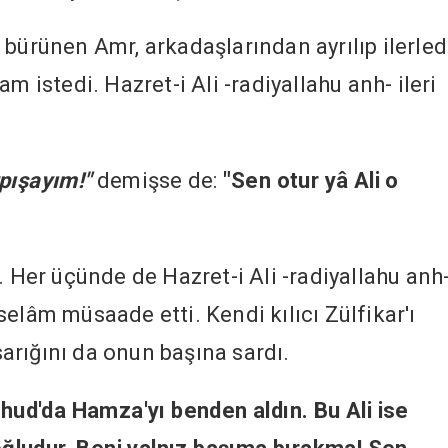
 bürünen Amr, arkadaşlarından ayrılıp ilerled
m istedi. Hazret-i Ali -radiyallahu anh- ileri
rpışayım!"
demişse de:
"Sen otur yâ Ali o
. Her üçünde de Hazret-i Ali -radiyallahu anh
elâm müsaade etti. Kendi kılıcı Zülfikar'ı
 sarığını da onun başına sardı.
Uhud'da Hamza'yı benden aldın. Bu Ali ise