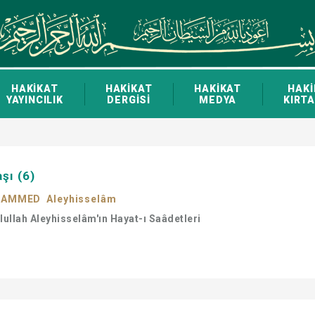
HAKİKAT
HAKİKAT
HAKİKAT
HAKİ
YAYINCILIK
DERGİSİ
MEDYA
KIRTA
şı (6)
HAMMED Aleyhisselâm
ulullah Aleyhisselâm'ın Hayat-ı Saâdetleri