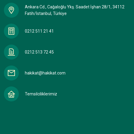
Ankara Cd., Cağaloğlu Ykş. Saadet İşhan 28/1, 34112
Fatih/İstanbul, Türkiye
0212 511 21 41
0212 513 72 45
hakikat@hakikat.com
Temsilciliklerimiz