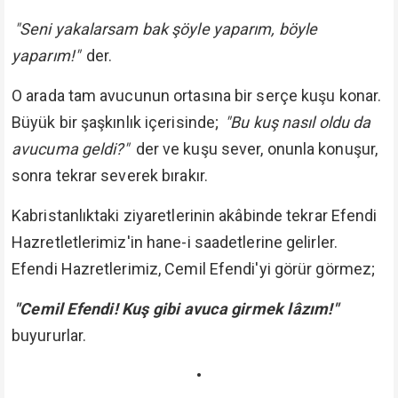
"Seni yakalarsam bak şöyle yaparım, böyle
yaparım!"
der.
O arada tam avucunun ortasına bir serçe kuşu konar.
Büyük bir şaşkınlık içerisinde;
"Bu kuş nasıl oldu da
avucuma geldi?"
der ve kuşu sever, onunla konuşur,
sonra tekrar severek bırakır.
Kabristanlıktaki ziyaretlerinin akâbinde tekrar Efendi
Hazretletlerimiz'in hane-i saadetlerine gelirler.
Efendi Hazretlerimiz, Cemil Efendi'yi görür görmez;
"Cemil Efendi! Kuş gibi avuca girmek lâzım!"
buyururlar.
•