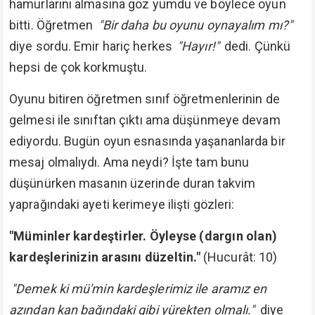
hamurlarını almasına göz yumdu ve böylece oyun
bitti. Öğretmen
"Bir daha bu oyunu oynayalım mı?"
diye sordu. Emir hariç herkes
"Hayır!"
dedi. Çünkü
hepsi de çok korkmuştu.
Oyunu bitiren öğretmen sınıf öğretmenlerinin de
gelmesi ile sınıftan çıktı ama düşünmeye devam
ediyordu. Bugün oyun esnasında yaşananlarda bir
mesaj olmalıydı. Ama neydi? İşte tam bunu
düşünürken masanın üzerinde duran takvim
yaprağındaki ayeti kerimeye ilişti gözleri:
"Müminler kardeştirler. Öyleyse (dargın olan)
kardeşlerinizin arasını düzeltin."
(Hucurât: 10)
"Demek ki mü'min kardeşlerimiz ile aramız en
azından kan bağındaki gibi yürekten olmalı."
diye