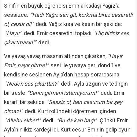
Sınıfın en büyük öğrencisi Emir arkadaşı Yağız'a
sessizce:
"Hadi Yağız sen git, korkma biraz cesaretli
ol, cesur ol!"
dedi. Yağız kısa ve kesin bir şekilde:
"Hayır"
dedi. Emir cesaretini topladı
"Hiç biriniz ses
çıkartmasın!"
dedi.
Ve yavaş yavaş masanın altından çıkarken,
"Hayır
Emir, hayır gitme!"
sesi ile yuvaya geri döndü ve
kendisine seslenen Ayla'dan hesap sorarcasına
"Neden ses çıkarttın?"
dedi. Ayla üzgün ve tedirgin
bir sesle
"Senin gitmeni istemiyorum!"
dedi. Emir
kararlı bir şekilde
"Sessiz ol, ben cesurum bir şey
olmaz!"
dedi. Kurt rolündeki öğretmen içinden
"Allahu ekber!"
dedi.
"Bu da kan bağı"
. Çünkü Emir
Ayla'nın ikiz kardeşi idi. Kurt cesur Emir'in gelip oyun