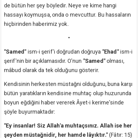
de bütün her şey böyledir. Neye ve kime hangi
hassayı koymuşsa, onda o mevcuttur. Bu hassaların
hiçbirinden haberimiz yok.
•
"Samed"
ism-i şerif'i doğrudan doğruya
"Ehad"
ism-i
şerif'nin bir açıklamasıdır. O'nun
"Samed"
olması,
mâbud olarak da tek olduğunu gösterir.
Kendisinin herkesten müstağni olduğunu, buna karşı
bütün yaratıkların kendisine muhtaç olup huzurunda
boyun eğdiğini haber vererek Âyet-i kerime'sinde
şöyle buyurmaktadır:
"Ey insanlar! Siz Allah'a muhtaçsınız. Allah ise her
şeyden müstağnidir, her hamde lâyıktır."
(Fâtır: 15)