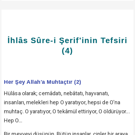
İhlâs Sûre-i Şerif'inin Tefsiri
(4)
Her Şey Allah'a Muhtaçtır (2)
Hülâsa olarak; cemâdatı, nebâtatı, hayvanatı,
insanları, melekleri hep O yaratıyor, hepsi de O'na
muhtaç. O yaratıyor, O tekâmül ettiriyor, O öldürüyor...
Hep O...
Bir meyveyi düşünün. Bütün insanlar, cinler bir araya