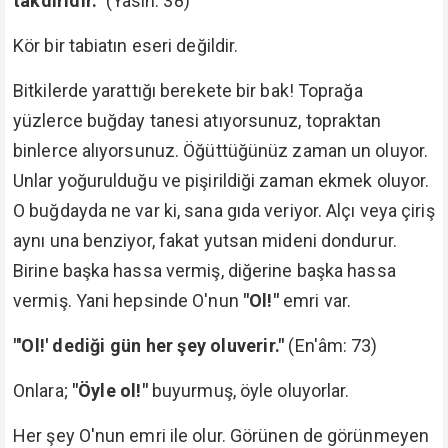
takdiridir."
(Yâsin: 38)
Kör bir tabiatın eseri değildir.
Bitkilerde yarattığı berekete bir bak! Toprağa
yüzlerce buğday tanesi atıyorsunuz, topraktan
binlerce alıyorsunuz. Öğüttüğünüz zaman un oluyor.
Unlar yoğurulduğu ve pişirildiği zaman ekmek oluyor.
O buğdayda ne var ki, sana gıda veriyor. Alçı veya çiriş
aynı una benziyor, fakat yutsan mideni dondurur.
Birine başka hassa vermiş, diğerine başka hassa
vermiş. Yani hepsinde O'nun
"Ol!"
emri var.
"'Ol!' dediği gün her şey oluverir."
(En'âm: 73)
Onlara;
"Öyle ol!"
buyurmuş, öyle oluyorlar.
Her şey O'nun emri ile olur. Görünen de görünmeyen