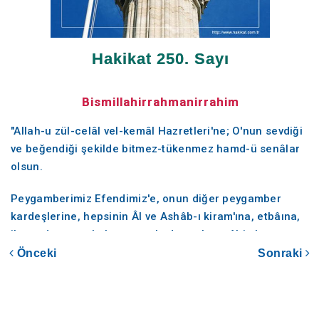
Hakikat 250. Sayı
Bismillahirrahmanirrahim
"Allah-u zül-celâl vel-kemâl Hazretleri'ne; O'nun sevdiği
ve beğendiği şekilde bitmez-tükenmez hamd-ü senâlar
olsun.
Peygamberimiz Efendimiz'e, onun diğer peygamber
kardeşlerine, hepsinin Âl ve Ashâb-ı kiram'ına, etbâına,
ihsan duygusuyla kıyamete kadar onlara tâbi olup
izinden gidenlere; sonsuzların sonsuzuna kadar salât-ü
Önceki
Sonraki
selâmlar olsun."