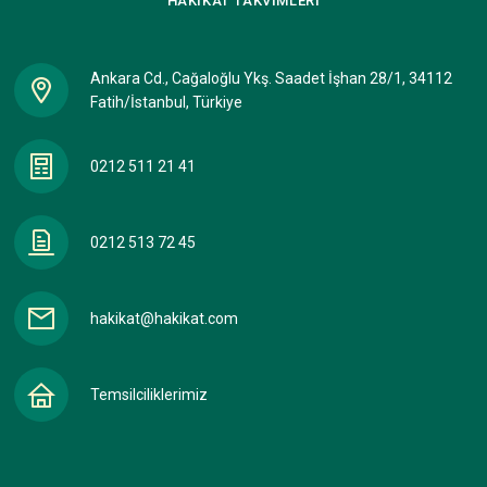
HAKİKAT
TAKVİMLERİ
Ankara Cd., Cağaloğlu Ykş. Saadet İşhan 28/1, 34112
Fatih/İstanbul, Türkiye
0212 511 21 41
0212 513 72 45
hakikat@hakikat.com
Temsilciliklerimiz