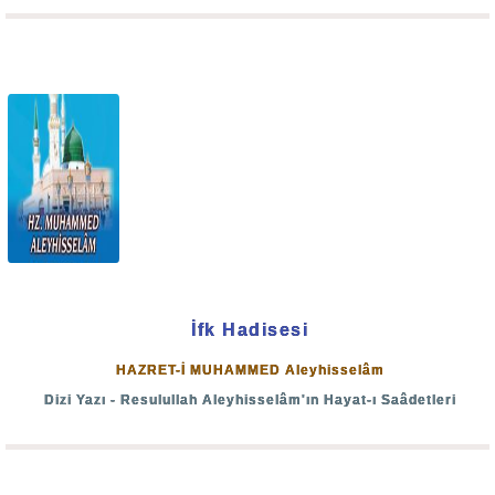
İman ve vatan.
Çünkü ben vatanın ne olduğunu çok iyi biliyorum. Bunun
sebebi ben Yugoslavya'da doğdum. O yabancı bayrağın
altında durmanın ne demek olduğunu biz biliriz amma
siz bilmezsiniz. Çünkü bu bayrak altında doğdunuz,
büyüdünüz. Bu bayrağın şerefini bilmezsiniz, yabancı
bir bayrak altında büyüseydiniz o zaman bayrağın
kıymetini bilirdiniz. Ben bunu çok iyi biliyorum. "Bayrak"
deyip geçiliyor amma o bayrak çok şeyler ifade ediyor...
İfk Hadisesi
HAZRET-İ MUHAMMED Aleyhisselâm
Ben aslen Seyyid-i Kâinat Sebeb-i Mevcûdat
Dizi Yazı - Resulullah Aleyhisselâm'ın Hayat-ı Saâdetleri
Efendimiz'in aslındanım, Medine-i münevvere'denim.
Orada kalabilirdim. Hatta 1952'de kalmaya da gittim ve
fakat baktım ki oranın halkı Resulullah Efendimiz'e