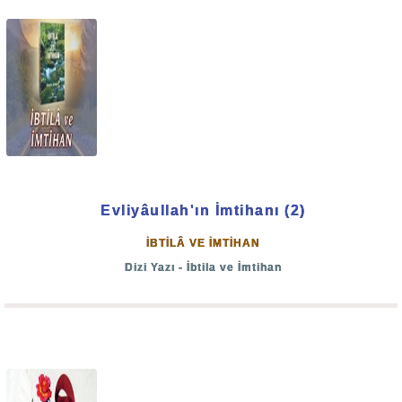
istifadesine arz edilmiştir.
Bu minval üzere bu ay içerisinde idrak edeceğimiz
Resulullah -sallallahu aleyhi ve sellem- Efendimiz'in
dünyaya teşriflerinin sene-i devriyesi olan
"Mevlid
Kandili"
nizi tebrik eder, Cenâb-ı Hakk'tan Ümmet-i
Muhammed'e hayırlara vesile olmasını niyâz ederiz.
Evliyâullah'ın İmtihanı (2)
Bâki esselamü aleyküm ve rahmetullah...
İBTİLÂ VE İMTİHAN
Dizi Yazı - İbtila ve İmtihan