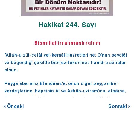
Hakikat 244. Sayı
Bismillahirrahmanirrahim
"Allah-u zül-celâl vel-kemâl Hazretleri'ne; O'nun sevdiği
ve beğendiği şekilde bitmez-tükenmez hamd-ü senâlar
olsun.
Peygamberimiz Efendimiz'e, onun diğer peygamber
kardeşlerine, hepsinin Âl ve Ashâb-ı kiram'ına, etbâına,
ihsan duygusuyla kıyamete kadar onlara tâbi olup
izinden gidenlere; sonsuzların sonsuzuna kadar salât-ü
Önceki
Sonraki
selâmlar olsun."