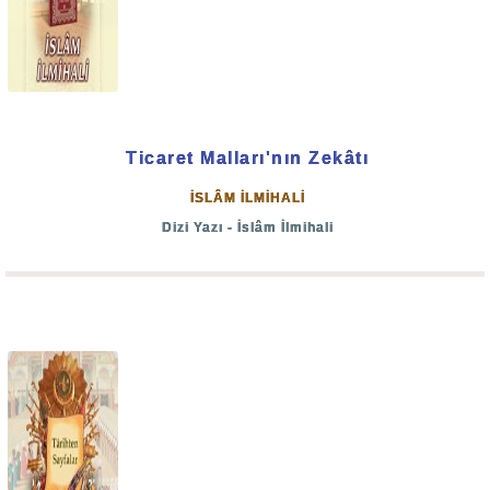
Ticaret Malları'nın Zekâtı
İSLÂM İLMİHALİ
Dizi Yazı - İslâm İlmihali