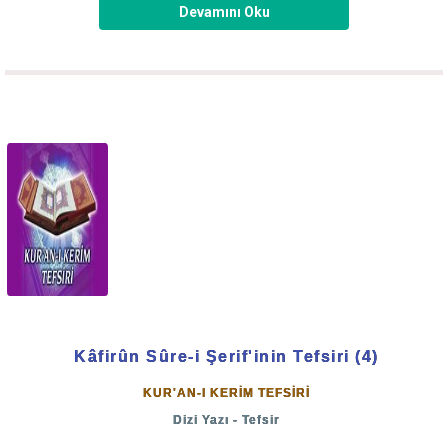
Devamını Oku
O zaman Mekke'de ne bina, ne insan, ne de içecek su
vardı.
Hacer Vâlidemiz oğlu İsmail ile bu ıssız vadiye yerleştiler.
Allah-u Teâlâ onlar için zemzem suyunu çıkardı. Daha
sonra Cürhüm kabilesi gelip oraya yerleşti, evler barklar
yaptılar. Mekke artık bir şehir haline gelmeye başladı.
İsmail Aleyhisselâm bu kabileden bir kızla evlendi.
Allah-u Teâlâ Hazret-i İbrahim peygamberin Mekke-i
mükerreme'yi emniyetli kılmasına dâir yapmış olduğu
duâsını kabul buyurmuş, o beldeyi emniyetli kılmış, bütün
zâlimlerin zulmünden korumuştu.
Kâfirûn Sûre-i Şerif'inin Tefsiri (4)
KUR'AN-I KERİM TEFSİRİ
Âyet-i kerime'sinde:
Dizi Yazı - Tefsir