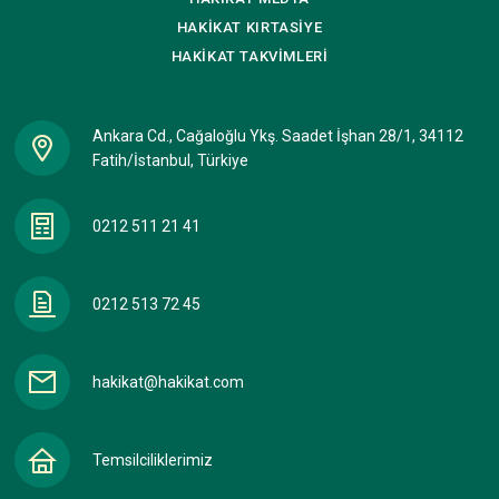
HAKİKAT
KIRTASİYE
HAKİKAT
TAKVİMLERİ
Ankara Cd., Cağaloğlu Ykş. Saadet İşhan 28/1, 34112
Fatih/İstanbul, Türkiye
0212 511 21 41
0212 513 72 45
hakikat@hakikat.com
Temsilciliklerimiz