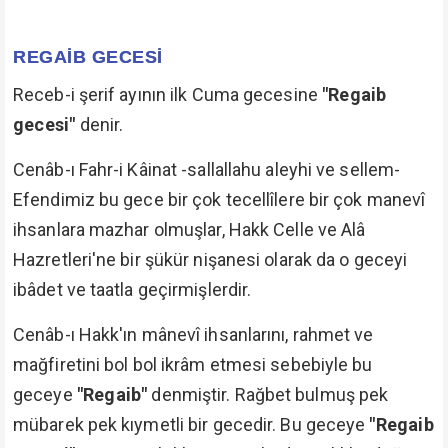
REGAİB GECESİ
Receb-i şerif ayının ilk Cuma gecesine
"Regaib
gecesi"
denir.
Cenâb-ı Fahr-i Kâinat -sallallahu aleyhi ve sellem-
Efendimiz bu gece bir çok tecellîlere bir çok manevî
ihsanlara mazhar olmuşlar, Hakk Celle ve Alâ
Hazretleri'ne bir şükür nişanesi olarak da o geceyi
ibâdet ve taatla geçirmişlerdir.
Cenâb-ı Hakk'ın mânevî ihsanlarını, rahmet ve
mağfiretini bol bol ikrâm etmesi sebebiyle bu
geceye
"Regaib"
denmiştir. Rağbet bulmuş pek
mübarek pek kıymetli bir gecedir. Bu geceye
"Regaib