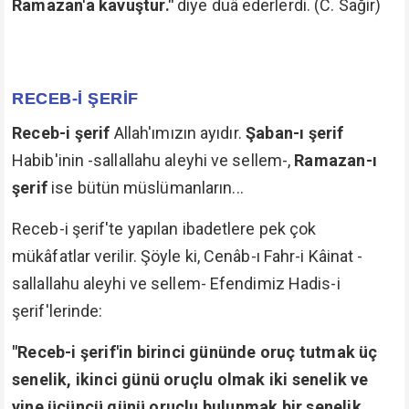
Ramazan'a kavuştur."
diye duâ ederlerdi. (C. Sağir)
RECEB-İ ŞERİF
Receb-i şerif
Allah'ımızın ayıdır.
Şaban-ı şerif
Habib'inin -sallallahu aleyhi ve sellem-,
Ramazan-ı
şerif
ise bütün müslümanların...
Receb-i şerif'te yapılan ibadetlere pek çok
mükâfatlar verilir. Şöyle ki, Cenâb-ı Fahr-i Kâinat -
sallallahu aleyhi ve sellem- Efendimiz Hadis-i
şerif'lerinde:
"Receb-i şerif'in birinci gününde oruç tutmak üç
senelik, ikinci günü oruçlu olmak iki senelik ve
yine üçüncü günü oruçlu bulunmak bir senelik