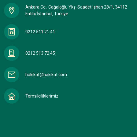
Ankara Cd., Cağaloğlu Ykş. Saadet İşhan 28/1, 34112
Fatih/İstanbul, Türkiye
0212 511 21 41
0212 513 72 45
hakikat@hakikat.com
Temsilciliklerimiz