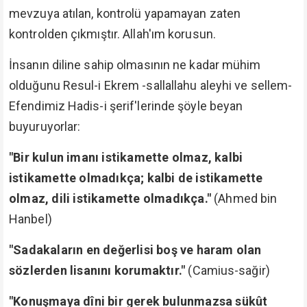
mevzuya atılan, kontrolü yapamayan zaten
kontrolden çıkmıştır. Allah'ım korusun.
İnsanın diline sahip olmasının ne kadar mühim
olduğunu Resul-i Ekrem -sallallahu aleyhi ve sellem-
Efendimiz Hadis-i şerif'lerinde şöyle beyan
buyuruyorlar:
"Bir kulun imanı istikamette olmaz, kalbi
istikamette olmadıkça; kalbi de istikamette
olmaz, dili istikamette olmadıkça."
(Ahmed bin
Hanbel)
"Sadakaların en değerlisi boş ve haram olan
sözlerden lisanını korumaktır."
(Camius-sağir)
"Konuşmaya dîni bir gerek bulunmazsa sükût