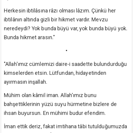
Herkesin ibtilâsına râzı olması lâzım. Çünkü her
ibtilânın altında gizli bir hikmet vardır. Mevzu
neredeydi? Yok bunda büyü var, yok bunda büyü yok.
Bunda hikmet arasın."
•
"Allah'ımız cümlemizi daire-i saadette bulundurduğu
kimselerden etsin. Lütfundan, hidayetinden
ayırmasın inşallah.
Mühim olan kâmil iman. Allah'ımız bunu
bahşettiklerinin yüzü suyu hürmetine bizlere de
ihsan buyursun. En mühimi budur efendim.
İman ettik deriz, fakat imtihana tâbi tutulduğumuzda