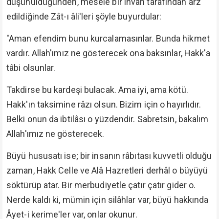
düşünüldüğünden, mesele bir ihvan tarafından arz
edildiğinde Zât-ı âli'leri şöyle buyurdular:
"Aman efendim bunu kurcalamasınlar. Bunda hikmet
vardır. Allah'ımız ne gösterecek ona baksınlar, Hakk'a
tâbi olsunlar.
Takdirse bu kardeşi bulacak. Ama iyi, ama kötü.
Hakk'ın taksimine râzı olsun. Bizim için o hayırlıdır.
Belki onun da ibtilâsı o yüzdendir. Sabretsin, bakalım
Allah'ımız ne gösterecek.
Büyü hususatı ise; bir insanın râbıtası kuvvetli olduğu
zaman, Hakk Celle ve Alâ Hazretleri derhâl o büyüyü
söktürüp atar. Bir merbudiyetle çatır çatır gider o.
Nerde kaldı ki, mümin için silâhlar var, büyü hakkında
Âyet-i kerime'ler var, onlar okunur.