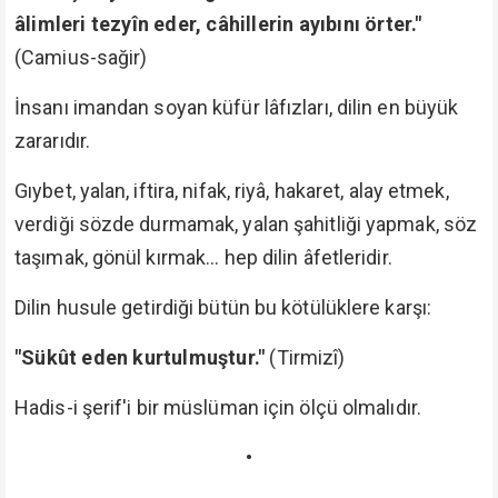
âlimleri tezyîn eder, câhillerin ayıbını örter."
(Camius-sağir)
İnsanı imandan soyan küfür lâfızları, dilin en büyük
zararıdır.
Gıybet, yalan, iftira, nifak, riyâ, hakaret, alay etmek,
verdiği sözde durmamak, yalan şahitliği yapmak, söz
taşımak, gönül kırmak... hep dilin âfetleridir.
Dilin husule getirdiği bütün bu kötülüklere karşı:
"Sükût eden kurtulmuştur."
(Tirmizî)
Hadis-i şerif'i bir müslüman için ölçü olmalıdır.
•