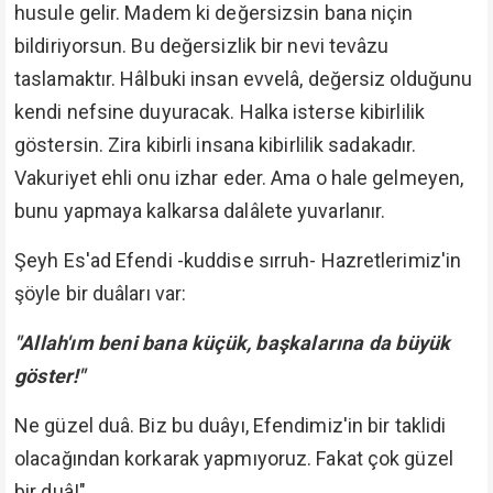
husule gelir. Madem ki değersizsin bana niçin
bildiriyorsun. Bu değersizlik bir nevi tevâzu
taslamaktır. Hâlbuki insan evvelâ, değersiz olduğunu
kendi nefsine duyuracak. Halka isterse kibirlilik
göstersin. Zira kibirli insana kibirlilik sadakadır.
Vakuriyet ehli onu izhar eder. Ama o hale gelmeyen,
bunu yapmaya kalkarsa dalâlete yuvarlanır.
Şeyh Es'ad Efendi -kuddise sırruh- Hazretlerimiz'in
şöyle bir duâları var:
"Allah'ım beni bana küçük, başkalarına da büyük
göster!"
Ne güzel duâ. Biz bu duâyı, Efendimiz'in bir taklidi
olacağından korkarak yapmıyoruz. Fakat çok güzel
bir duâ!"