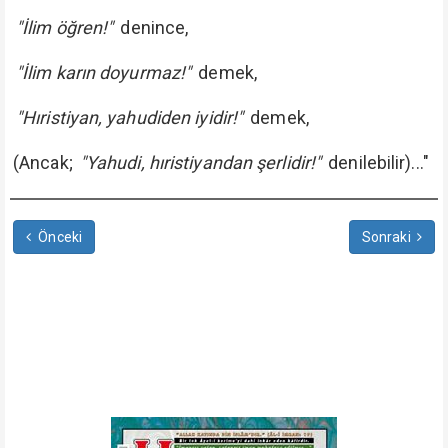
"İlim öğren!"
denince,
"İlim karın doyurmaz!"
demek,
"Hıristiyan, yahudiden iyidir!"
demek,
(Ancak;
"Yahudi, hıristiyandan şerlidir!"
denilebilir)..."
Önceki
Sonraki