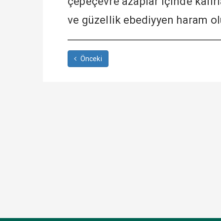
çepeçevre azaplar içinde kalırlar
ve güzellik ebediyyen haram ol
Önceki