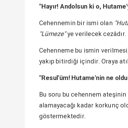
"Hayır! Andolsun ki o, Hutame'y
Cehennemin bir ismi olan
"Hut
"Lümeze"
ye verilecek cezâdır.
Cehenneme bu ismin verilmesi, iç
yakıp bitirdiği içindir. Oraya a
"Resul'üm! Hutame'nin ne olduğ
Bu soru bu cehennem ateşinin 
alamayacağı kadar korkunç old
göstermektedir.