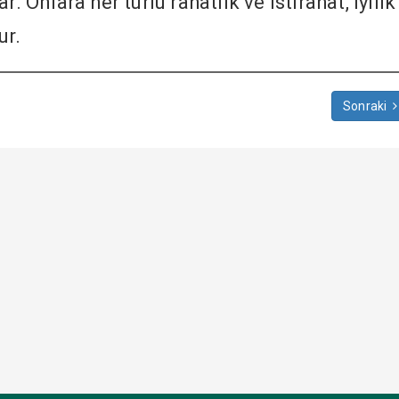
. Onlara her türlü rahatlık ve istirahat, iyilik
ur.
Sonraki