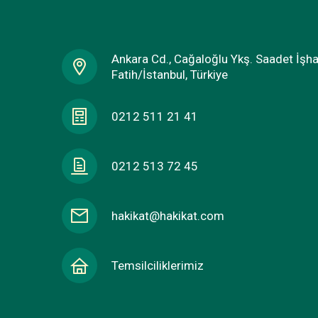
Ankara Cd., Cağaloğlu Ykş. Saadet İşh
Fatih/İstanbul, Türkiye
0212 511 21 41
0212 513 72 45
hakikat@hakikat.com
Temsilciliklerimiz