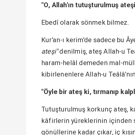
"O, Allah'ın tutuşturulmuş ateşi
Ebedî olarak sönmek bilmez.
Kur'an-ı kerim'de sadece bu Â
ateşi"
denilmiş, ateş Allah-u Teâ
haram-helâl demeden mal-mülk 
kibirlenenlere Allah-u Teâlâ'nı
"Öyle bir ateş ki, tırmanıp kalp
Tutuşturulmuş korkunç ateş, kar
kâfirlerin yüreklerinin içinden
gönüllerine kadar çıkar, iç kıs