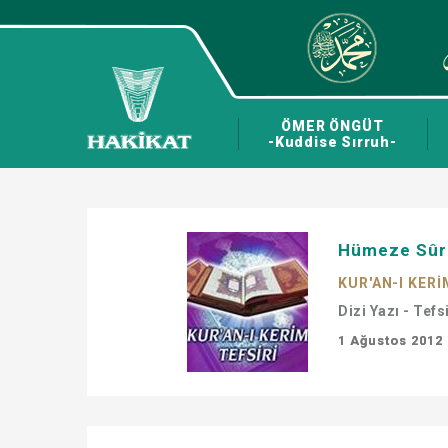
ÖMER ÖNGÜT
-Kuddise Sırruh-
Hümeze Sûre-
KUR'AN-I KERİ
Dizi Yazı - Tefs
1 Ağustos 2012