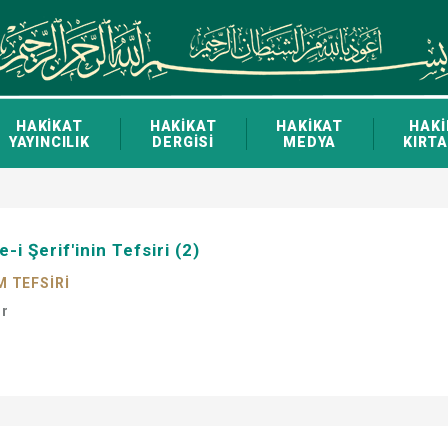
HAKİKAT
HAKİKAT
HAKİKAT
HAKİ
YAYINCILIK
DERGİSİ
MEDYA
KIRTA
i Şerif'inin Tefsiri (2)
M TEFSİRİ
ir