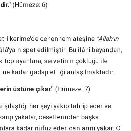
dir."
(Hümeze: 6)
yet-i kerime'de cehennem ateşine
"Allah'ın
lâ'ya nispet edilmiştir. Bu ilâhî beyandan,
toplayanlara, servetinin çokluğu ile
n ne kadar gadap ettiği anlaşılmaktadır.
lerin üstüne çıkar."
(Hümeze: 7)
şılaştığı her şeyi yakıp tahrip eder ve
 sarıp yakalar, cesetlerinden başka
ımlara kadar nüfuz eder, canlarını yakar. O