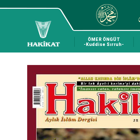
ÖMER ÖNGÜT
-Kuddise Sırruh-