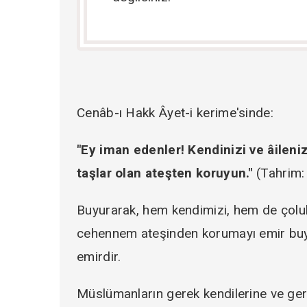
Cenâb-ı Hakk Âyet-i kerime'sinde:
"Ey iman edenler! Kendinizi ve âilenizi
taşlar olan ateşten koruyun."
(Tahrim:
Buyurarak, hem kendimizi, hem de ço
cehennem ateşinden korumayı emir buyur
emirdir.
Müslümanların gerek kendilerine ve ger