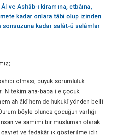
 Âl ve Ashâb-ı kiram'ına, etbâına,
mete kadar onlara tâbi olup izinden
n sonsuzuna kadar salât-ü selâmlar
mız;
sahibi olması, büyük sorumluluk
r. Nitekim ana-baba ile çocuk
hem ahlâkî hem de hukukî yönden belli
 Durum böyle olunca çocuğun varlığı
ir insan ve samimi bir müslüman olarak
 gayret ve fedakârlık gösterilmelidir.