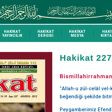
HAKİKAT
HAKİKAT
HAKİKAT
HAKİ
YAYINCILIK
DERGİSİ
MEDYA
KIRTA
Hakikat 227
Bismillahirrahman
"Allah-u zül-celâl vel
beğendiği şekilde bi
Peygamberimiz Efendi