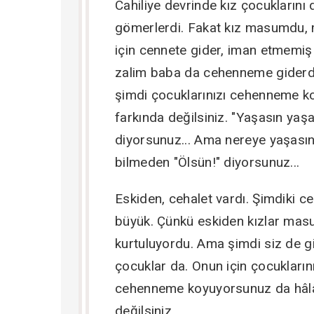
Cahiliye devrinde kız çocuklarını di
gömerlerdi. Fakat kız masumdu
için cennete gider, iman etmemiş
zalim baba da cehenneme giderdi
şimdi çocuklarınızı cehenneme 
farkında değilsiniz. "Yaşasın yaşa
diyorsunuz... Ama nereye yaşasın
bilmeden "Ölsün!" diyorsunuz...
Eskiden, cehalet vardı. Şimdiki c
büyük. Çünkü eskiden kızlar ma
kurtuluyordu. Ama şimdi siz de g
çocuklar da. Onun için çocuklarını
cehenneme koyuyorsunuz da hâlâ
değilsiniz.