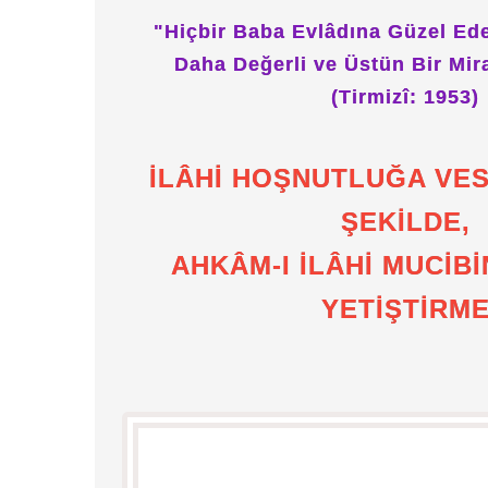
"Hiçbir Baba Evlâdına Güzel Ed
Daha Değerli ve Üstün Bir Mir
(Tirmizî: 1953)
İLÂHİ HOŞNUTLUĞA VE
ŞEKİLDE,
AHKÂM-I İLÂHİ MUCİB
YETİŞTİRM