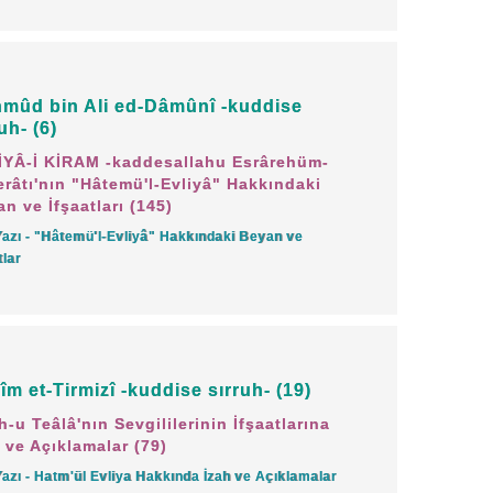
ruz ki, bütün kötülüklerin bir bir ortaya
zamanı, seyyiat zamanını yaşıyoruz.
mûd bin Ali ed-Dâmûnî -kuddise
kötülüklerin ayyuka çıktığı böyle bir
uh- (6)
ün kötülüklerin anası bu devirde
İYÂ-İ KİRAM -kaddesallahu Esrârehüm-
râtı'nın "Hâtemü'l-Evliyâ" Hakkındaki
n ve İfşaatları (145)
Yazı - "Hâtemü'l-Evliyâ" Hakkındaki Beyan ve
 da büyüyor, mesuliyet daha da
tlar
ma giden yollar açık, ahkâm dışı bir
y. İnsan helâk olur.
îm et-Tirmizî -kuddise sırruh- (19)
mış, haram teşvik edilir olmuş, nefisler
h-u Teâlâ'nın Sevgililerinin İfşaatlarına
le gelmiş. Gazete, televizyon, internet
 ve Açıklamalar (79)
ülük taze ve körpe dimağlara, gönüllere
Yazı - Hatm'ül Evliya Hakkında İzah ve Açıklamalar