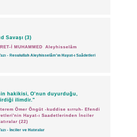
ru!"
diye emrediyor. Kendini de, evlâdını
mükellef olduğu gibi, evlâd-u ıyâlini bu
d Savaşı (3)
elleftir. Aksi halde mesuldür.
RET-İ MUHAMMED Aleyhisselâm
Yazı - Resulullah Aleyhisselâm'ın Hayat-ı Saâdetleri
-sallallahu aleyhi ve sellem-i, Hazret-
, Allah dostlarını sevdirmezsek, abdesti,
zsek ondan hayır bekleyebilir miyiz?..
min hakikisi, O'nun duyurduğu,
âmı öğretecek, her türlü bilgiyi
irdiği ilimdir."
terem Ömer Öngüt -kuddise sırruh- Efendi
ı Allah'a kalmış. Sen hiçbir şey
etleri'nin Hayat-ı Saadetlerinden İnciler
çocuğum isyan etti. Kabahati kendinde
atıralar (22)
Yazı - İnciler ve Hatıralar