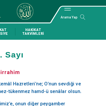
Arama Yap
KAT
HAKİKAT
SİYE
TAKVİMLERİ
. Sayı
irrahim
-kemâl Hazretleri'ne; O'nun sevdiği ve
tmez-tükenmez hamd-ü senâlar olsun.
miz'e, onun diğer peygamber