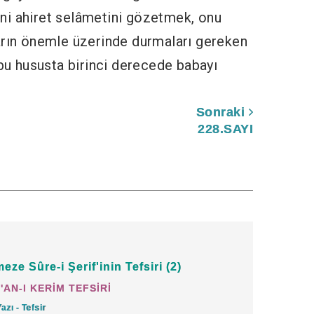
ni ahiret selâmetini gözetmek, onu
arın önemle üzerinde durmaları gereken
 bu hususta birinci derecede babayı
Sonraki
çocuğumuza daha doğarken İslâm
228.SAYI
a başlamak gerekmektedir.
ve âdâbına uygun olarak yetiştirilmeleri
nizi ve âilenizi, yakıtı insanlar ve
eze Sûre-i Şerif'inin Tefsiri (2)
oruyun."
(Tahrim: 6)
'AN-I KERİM TEFSİRİ
Yazı - Tefsir