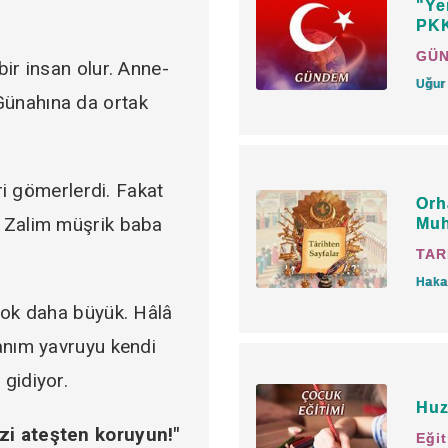
için, Hazret-i Allah'ı
"Ye
PKK
sevgi kalbe girmemeli 
GÜ
bir insan olur. Anne-
çocukların edep ve ter
Uğur
Günahına da ortak
Yani her şeyleri ölçül
vermezdi.
iri gömerlerdi. Fakat
"Beşeriyetin içinde na
Orh
. Zalim müşrik baba
Muh
yediririm. Onu geceler
TAR
halkın beğeneceği hale
Haka
vazifesidir."
 çok daha büyük. Hâlâ
canım yavruyu kendi
"Gözle terbiye edin, sö
gidiyor.
buyururlardı.
Huz
izi ateşten koruyun!"
Eği