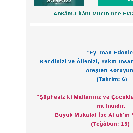
Ahkâm-ı İlâhi Mucibince Evl
"Ey İman Edenle
Kendinizi ve Âilenizi, Yakıtı İnsa
Ateşten Koruyun
(Tahrim: 6)
"Şüphesiz ki Mallarınız ve Çocuklar
İmtihandır.
Büyük Mükâfat İse Allah'ın 
(Teğâbün: 15)