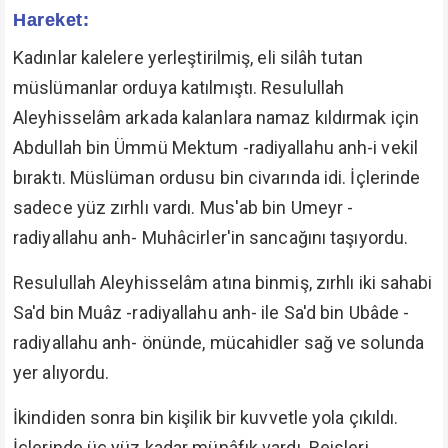
Hareket:
Kadınlar kalelere yerleştirilmiş, eli silâh tutan
müslümanlar orduya katılmıştı. Resulullah
Aleyhisselâm arkada kalanlara namaz kıldırmak için
Abdullah bin Ümmü Mektum -radiyallahu anh-i vekil
bıraktı. Müslüman ordusu bin civarında idi. İçlerinde
sadece yüz zırhlı vardı. Mus'ab bin Umeyr -
radiyallahu anh- Muhâcirler'in sancağını taşıyordu.
Resulullah Aleyhisselâm atına binmiş, zırhlı iki sahabi
Sa'd bin Muâz -radiyallahu anh- ile Sa'd bin Ubâde -
radiyallahu anh- önünde, mücahidler sağ ve solunda
yer alıyordu.
İkindiden sonra bin kişilik bir kuvvetle yola çıkıldı.
İçlerinde üç yüz kadar münâfık vardı. Reisleri