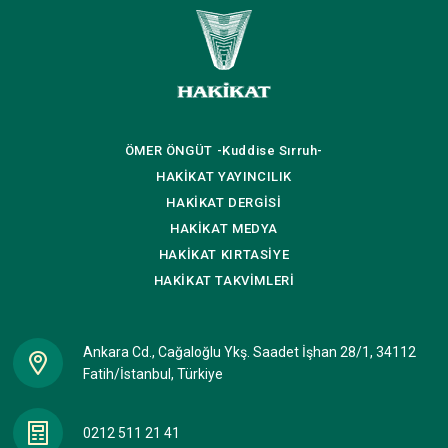
ÖMER ÖNGÜT
-Kuddise Sırruh-
HAKİKAT
YAYINCILIK
HAKİKAT
DERGİSİ
HAKİKAT
MEDYA
HAKİKAT
KIRTASİYE
HAKİKAT
TAKVİMLERİ
Ankara Cd., Cağaloğlu Ykş. Saadet İşhan 28/1, 34112
Fatih/İstanbul, Türkiye
0212 511 21 41