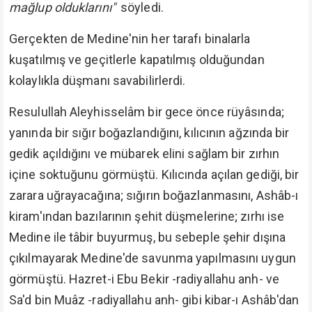
mağlup olduklarını"
söyledi.
Gerçekten de Medine'nin her tarafı binalarla
kuşatılmış ve geçitlerle kapatılmış olduğundan
kolaylıkla düşmanı savabilirlerdi.
Resulullah Aleyhisselâm bir gece önce rüyâsında;
yanında bir sığır boğazlandığını, kılıcının ağzında bir
gedik açıldığını ve mübarek elini sağlam bir zırhın
içine soktuğunu görmüştü. Kılıcında açılan gediği, bir
zarara uğrayacağına; sığırın boğazlanmasını, Ashâb-ı
kiram'ından bazılarının şehit düşmelerine; zırhı ise
Medine ile tâbir buyurmuş, bu sebeple şehir dışına
çıkılmayarak Medine'de savunma yapılmasını uygun
görmüştü. Hazret-i Ebu Bekir -radiyallahu anh- ve
Sa'd bin Muâz -radiyallahu anh- gibi kibar-ı Ashâb'dan