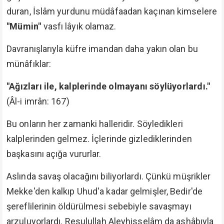
duran, İslâm yurdunu müdâfaadan kaçınan kimselere
"Mümin"
vasfı lâyık olamaz.
Davranışlarıyla küfre imandan daha yakın olan bu
münâfıklar:
"Ağızları ile, kalplerinde olmayanı söylüyorlardı."
(Âl-i imrân: 167)
Bu onların her zamanki halleridir. Söyledikleri
kalplerinden gelmez. İçlerinde gizlediklerinden
başkasını açığa vururlar.
Aslında savaş olacağını biliyorlardı. Çünkü müşrikler
Mekke'den kalkıp Uhud'a kadar gelmişler, Bedir'de
şereflilerinin öldürülmesi sebebiyle savaşmayı
arzuluyorlardı. Resulullah Aleyhisselâm da ashâbıyla