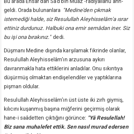
Bu arada Ensâr'dan Sa'd bin Muâz -radiyallahu anh-
geldi. Orada bulunanlara
"Medine'den çıkmak
istemediği halde, siz Resulullah Aleyhisselâm'a ısrar
ettiniz durdunuz. Halbuki ona emir semâdan iner. Siz
bu işi ona bırakınız."
dedi.
Düşmanı Medine dışında karşılamak fikrinde olanlar,
Resulullah Aleyhisselâm'ın arzusuna aykırı
davranmakla hata ettiklerini anladılar. Onu sıkıntıya
düşürmüş olmaktan endişelendiler ve yaptıklarına
pişman oldular.
Resulullah Aleyhisselâm'ın üst üste iki zırh giymiş,
kılıcını kuşanmış başına miğferini geçirmiş olarak
hane-i saâdetten çıktığını görünce:
"Yâ Resulellah!
Biz sana muhalefet ettik. Sen nasıl murad edersen