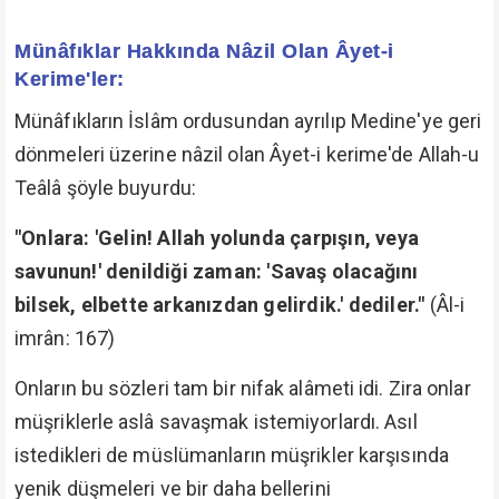
Münâfıklar Hakkında Nâzil Olan Âyet-i
Kerime'ler:
Münâfıkların İslâm ordusundan ayrılıp Medine'ye geri
dönmeleri üzerine nâzil olan Âyet-i kerime'de Allah-u
Teâlâ şöyle buyurdu:
"Onlara: 'Gelin! Allah yolunda çarpışın, veya
savunun!' denildiği zaman: 'Savaş olacağını
bilsek, elbette arkanızdan gelirdik.' dediler."
(Âl-i
imrân: 167)
Onların bu sözleri tam bir nifak alâmeti idi. Zira onlar
müşriklerle aslâ savaşmak istemiyorlardı. Asıl
istedikleri de müslümanların müşrikler karşısında
yenik düşmeleri ve bir daha bellerini