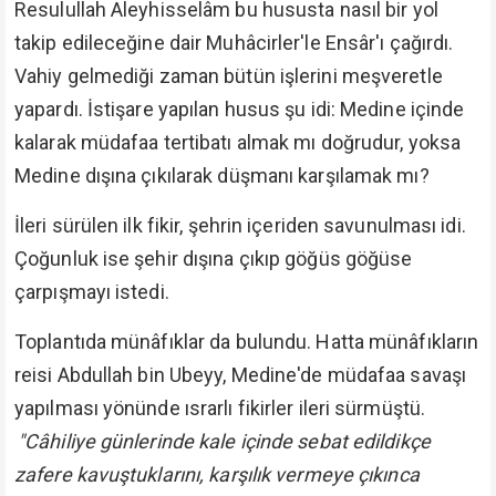
Resulullah Aleyhisselâm bu hususta nasıl bir yol
takip edileceğine dair Muhâcirler'le Ensâr'ı çağırdı.
Vahiy gelmediği zaman bütün işlerini meşveretle
yapardı. İstişare yapılan husus şu idi: Medine içinde
kalarak müdafaa tertibatı almak mı doğrudur, yoksa
Medine dışına çıkılarak düşmanı karşılamak mı?
İleri sürülen ilk fikir, şehrin içeriden savunulması idi.
Çoğunluk ise şehir dışına çıkıp göğüs göğüse
çarpışmayı istedi.
Toplantıda münâfıklar da bulundu. Hatta münâfıkların
reisi Abdullah bin Ubeyy, Medine'de müdafaa savaşı
yapılması yönünde ısrarlı fikirler ileri sürmüştü.
"Câhiliye günlerinde kale içinde sebat edildikçe
zafere kavuştuklarını, karşılık vermeye çıkınca