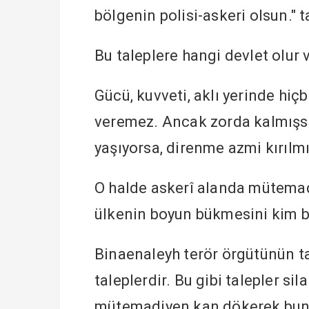
bölgenin polisi-askeri olsun." t
Bu taleplere hangi devlet olur v
Gücü, kuvveti, aklı yerinde hiçb
veremez. Ancak zorda kalmışsa
yaşıyorsa, direnme azmi kırılm
O halde askerî alanda mütemad
ülkenin boyun bükmesini kim b
Binaenaleyh terör örgütünün tale
taleplerdir. Bu gibi talepler sila
mütemadiyen kan dökerek bunu 