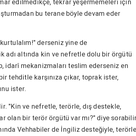
rumar edilmedikçe, tekrar yeşermemeleri için
uşturmadan bu terane böyle devam eder
 kurtulalım!" derseniz yine de
 adı altında kin ve nefretle dolu bir örgütü
tip, idarî mekanizmaları teslim ederseniz en
 tehditle karşınıza çıkar, toprak ister,
nu ister.
r. "Kin ve nefretle, terörle, dış destekle,
ar olan bir terör örgütü var mı?" diye sorabilir
da Vehhabiler de İngiliz desteğiyle, terörle