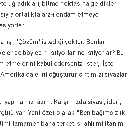
te uğradıkları, bitme noktasına geldikleri
sıyla ortalıkta arz-ı endam etmeye
esiyorlar.
arış", "Çözüm" istediği yoktur. Bunları
er de böyledir. İstiyorlar, ne istiyorlar? Bu
 etmelerini kabul ederseniz, ister, "İşte
 Amerika da elini oğuşturur, sırtımızı sıvazlar
i yapmamız lâzım: Karşımızda siyasî, idarî,
örgütü var. Yani özet olarak: "Ben bağımsızlık
imi tamamen bana terket, silahlı militanım