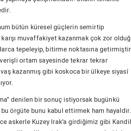
dir.
limum bütün küresel güçlerin semirtip
ne karşı muvaffakiyet kazanmak çok zor oldu
arca tepeleyip, bitirme noktasına getirmiştir
lverişli ortam sayesinde tekrar tekrar
avaş kazanmış gibi koskoca bir ülkeye siyasî
ıyor.
ma" denilen bir sonuç istiyorsak bugünkü
bu örgüte bunu kabul ettirmek ham hayaldir
erce askerle Kuzey Irak'a girdiğimiz gibi Kandi