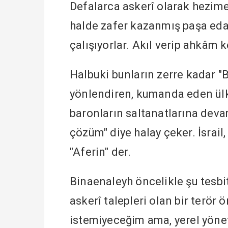
Defalarca askerî olarak hezime
halde zafer kazanmış paşa eda
çalışıyorlar. Akıl verip ahkâm k
Halbuki bunların zerre kadar "B
yönlendiren, kumanda eden ülkel
baronların saltanatlarına devam
çözüm" diye halay çeker. İsrail,
"Aferin" der.
Binaenaleyh öncelikle şu tesbit
askerî talepleri olan bir terör 
istemiyeceğim ama, yerel yönet