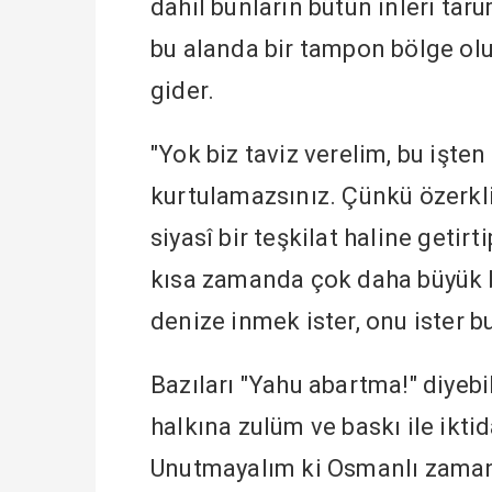
dahil bunların bütün inleri ta
bu alanda bir tampon bölge ol
gider.
"Yok biz taviz verelim, bu işten
kurtulamazsınız. Çünkü özerklik
siyasî bir teşkilat haline getir
kısa zamanda çok daha büyük bir
denize inmek ister, onu ister bu
Bazıları "Yahu abartma!" diyebili
halkına zulüm ve baskı ile iktid
Unutmayalım ki Osmanlı zamanın