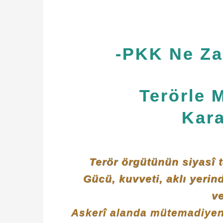
-PKK Ne Za
Terörle 
Kara
Terör örgütünün siyasî t
Gücü, kuvveti, aklı yerin
v
Askerî alanda mütemadiyen 