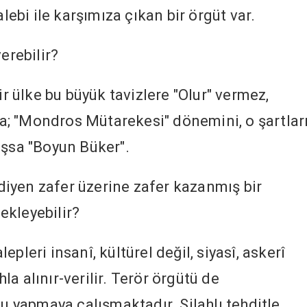
alebi ile karşımıza çıkan bir örgüt var.
erebilir?
ir ülke bu büyük tavizlere "Olur" vermez,
; "Mondros Mütarekesi" dönemini, o şartlar
ışsa "Boyun Büker".
iyen zafer üzerine zafer kazanmış bir
ekleyebilir?
pleri insanî, kültürel değil, siyasî, askerî
hla alınır-verilir. Terör örgütü de
yapmaya çalışmaktadır. Silahlı tehditle