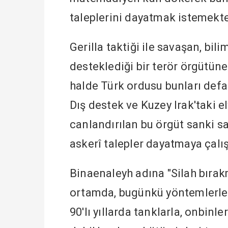
taleplerini dayatmak istemekte
Gerilla taktiği ile savaşan, bi
desteklediği bir terör örgütü
halde Türk ordusu bunları defal
Dış destek ve Kuzey Irak'taki e
canlandırılan bu örgüt sanki s
askerî talepler dayatmaya çalış
Binaenaleyh adına "Silah bırak
ortamda, bugünkü yöntemlerle 
90'lı yıllarda tanklarla, onbinl