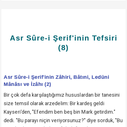
Asr Sûre-i Şerif'inin Tefsiri
(8)
Asr Sûre-i Şerif'inin Zâhiri, Bâtıni, Ledüni
Mânâsı ve İzâhı (2)
Bir çok defa karşılaştığımız hususlardan bir tanesini
size temsil olarak arzedelim: Bir kardeş geldi
Kayseri'den, "Efendim ben beş bin Mark getirdim."
dedi. "Bu parayı niçin veriyorsunuz?" diye sorduk, "Bu