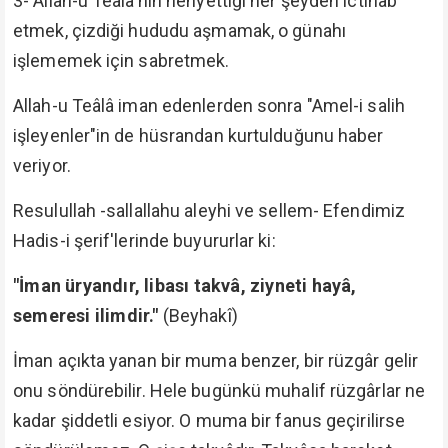
3- Allah-u Teâlâ'nın nehyettiği her şeyden ictinab
etmek, çizdiği hududu aşmamak, o günahı
işlememek için sabretmek.
Allah-u Teâlâ iman edenlerden sonra "Amel-i salih
işleyenler"in de hüsrandan kurtulduğunu haber
veriyor.
Resulullah -sallallahu aleyhi ve sellem- Efendimiz
Hadis-i şerif'lerinde buyururlar ki:
"İman üryandır, libası takvâ, ziyneti hayâ,
semeresi ilimdir."
(Beyhakî)
İman açıkta yanan bir muma benzer, bir rüzgâr gelir
onu söndürebilir. Hele bugünkü muhalif rüzgârlar ne
kadar şiddetli esiyor. O muma bir fanus geçirilirse