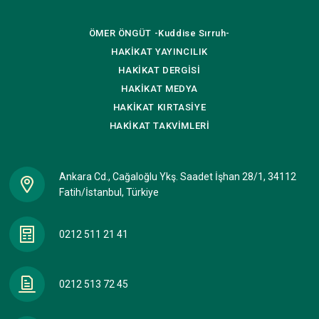
ÖMER ÖNGÜT
-Kuddise Sırruh-
HAKİKAT
YAYINCILIK
HAKİKAT
DERGİSİ
HAKİKAT
MEDYA
HAKİKAT
KIRTASİYE
HAKİKAT
TAKVİMLERİ
Ankara Cd., Cağaloğlu Ykş. Saadet İşhan 28/1, 34112
Fatih/İstanbul, Türkiye
0212 511 21 41
0212 513 72 45