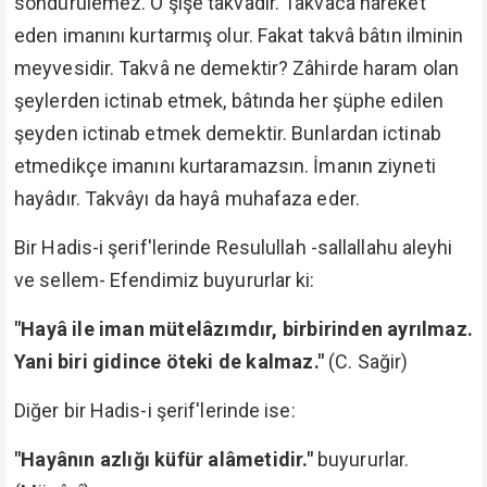
söndürülemez. O şişe takvâdır. Takvâca hareket
eden imanını kurtarmış olur. Fakat takvâ bâtın ilminin
meyvesidir. Takvâ ne demektir? Zâhirde haram olan
şeylerden ictinab etmek, bâtında her şüphe edilen
şeyden ictinab etmek demektir. Bunlardan ictinab
etmedikçe imanını kurtaramazsın. İmanın ziyneti
hayâdır. Takvâyı da hayâ muhafaza eder.
Bir Hadis-i şerif'lerinde Resulullah -sallallahu aleyhi
ve sellem- Efendimiz buyururlar ki:
"Hayâ ile iman mütelâzımdır, birbirinden ayrılmaz.
Yani biri gidince öteki de kalmaz."
(C. Sağir)
Diğer bir Hadis-i şerif'lerinde ise:
"Hayânın azlığı küfür alâmetidir."
buyururlar.