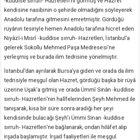
-kuddise sırruh- Hazretleri'ni görmüş ve Hazret
kendisine nasibinin o şehirde olmadığını söyleyerek
Anadolu tarafına gitmesini emretmiştir. Gördüğü
rüyânın tesiriyle hemen Anadolu tarafına hicret eden
Niyâzî-i Mısrî -kuddise sırruh- Hazretleri, İstanbul'a
gelerek Sokollu Mehmed Paşa Medresesi'ne
yerleşmiş ve burada ilim tedrisine yönelmiştir.
İstanbul'dan ayrılarak Bursa'ya giden ve orada da ilim
tedrisiyle meşgul olan Hazret, gördüğü başka bir rüyâ
üzerine Uşak'a gitmiş ve orada Ümmî Sinân -kuddise
sırruh- Hazretleri'nin halîfelerinden Şeyh Mehmed ile
tanışarak, kısa bir süre sonra aradığı her şeyi
kendisinde bulacağı Şeyh'i Ümmi Sinan -kuddise
sırruh- Hazretleri'ne bağlanarak, ondan hilâfet alıp
irşada başlamıştır. İrşad faaliyetleri ile meşgul