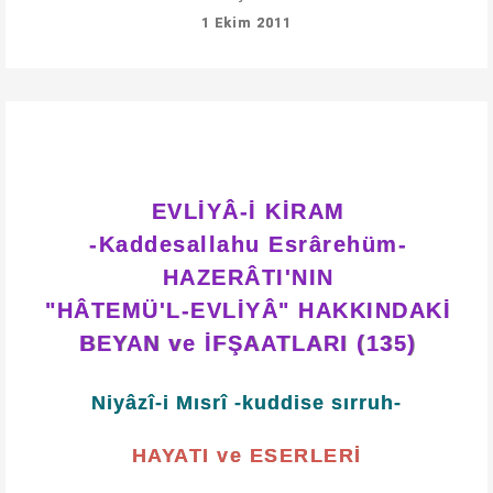
1 Ekim 2011
EVLİYÂ-İ KİRAM
-Kaddesallahu Esrârehüm-
HAZERÂTI'NIN
"HÂTEMÜ'L-EVLİYÂ" HAKKINDAKİ
BEYAN ve İFŞAATLARI (135)
Niyâzî-i Mısrî -kuddise sırruh-
HAYATI ve ESERLERİ