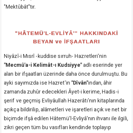
"Mektûbât"tır.
"HÂTEMÜ'L-EVLİYÂ'" HAKKINDAKİ
BEYAN ve İFŞAATLARI
Niyâzî-i Mısrî -kuddise sırruh- Hazretleri'nin
"Mecmû'a-i Kelimât-ı Kudsiyye"
adlı eserinde yer
alan bir ifşaatları üzerinde daha önce durulmuştu. Bu
ayki sayımızda ise Hazret'in
"Dîvân"
ından, âhir
zamanda zuhûr edecekleri Âyet-i kerime, Hadis-i
şerif ve geçmiş Evliyâullah Hazerâtı'nın kitaplarında
açıkça bildirilip, alâmetleri ve işaretleri açık ve net bir
biçimde ifşâ edilen Hâtemü'l-Evliyâ'nın ihvanı ile ilgili,
zikri geçen tüm bu vasıfları kendinde toplayıp