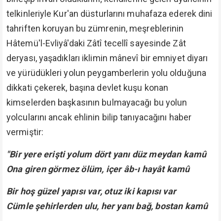
telkinleriyle Kur'an düsturlarını muhafaza ederek dini
tahriften koruyan bu zümrenin, meşreblerinin
Hâtemü'l-Evliyâ'daki Zâtî tecellî sayesinde Zât
deryası, yaşadıkları iklimin mânevî bir emniyet diyarı
ve yürüdükleri yolun peygamberlerin yolu olduğuna
dikkati çekerek, başına devlet kuşu konan
kimselerden başkasının bulmayacağı bu yolun
yolcularını ancak ehlinin bilip tanıyacağını haber
vermiştir:
"Bir yere erişti yolum dört yanı düz meydan kamû
Ona giren görmez ölüm, içer âb-ı hayât kamû
Bir hoş güzel yapısı var, otuz iki kapısı var
Cümle şehirlerden ulu, her yanı bağ, bostan kamû