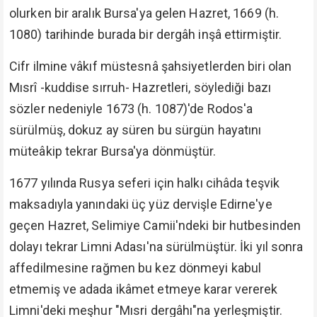
olurken bir aralık Bursa'ya gelen Hazret, 1669 (h.
1080) tarihinde burada bir dergâh inşâ ettirmiştir.
Cifr ilmine vâkıf müstesnâ şahsiyetlerden biri olan
Mısrî -kuddise sırruh- Hazretleri, söylediği bazı
sözler nedeniyle 1673 (h. 1087)'de Rodos'a
sürülmüş, dokuz ay süren bu sürgün hayatını
müteâkip tekrar Bursa'ya dönmüştür.
1677 yılında Rusya seferi için halkı cihâda teşvik
maksadıyla yanındaki üç yüz dervişle Edirne'ye
geçen Hazret, Selimiye Camii'ndeki bir hutbesinden
dolayı tekrar Limni Adası'na sürülmüştür. İki yıl sonra
affedilmesine rağmen bu kez dönmeyi kabul
etmemiş ve adada ikâmet etmeye karar vererek
Limni'deki meşhur "Mısri dergâhı"na yerleşmiştir.