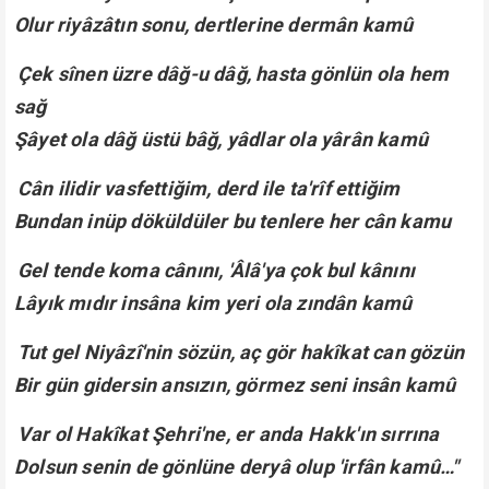
Olur riyâzâtın sonu, dertlerine dermân kamû
Çek sînen üzre dâğ-u dâğ, hasta gönlün ola hem
sağ
Şâyet ola dâğ üstü bâğ, yâdlar ola yârân kamû
Cân ilidir vasfettiğim, derd ile ta'rîf ettiğim
Bundan inüp döküldüler bu tenlere her cân kamu
Gel tende koma cânını, 'Âlâ'ya çok bul kânını
Lâyık mıdır insâna kim yeri ola zındân kamû
Tut gel Niyâzî'nin sözün, aç gör hakîkat can gözün
Bir gün gidersin ansızın, görmez seni insân kamû
Var ol Hakîkat Şehri'ne, er anda Hakk'ın sırrına
Dolsun senin de gönlüne deryâ olup 'irfân kamû…"