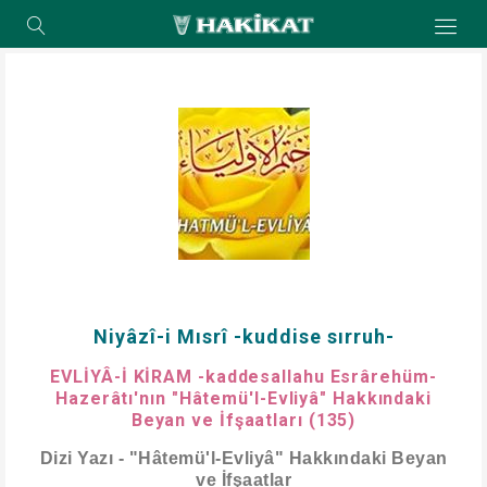
Niyâzî-i Mısrî -kuddise sırruh-
EVLİYÂ-İ KİRAM -kaddesallahu Esrârehüm-
Hazerâtı'nın "Hâtemü'l-Evliyâ" Hakkındaki
Beyan ve İfşaatları (135)
Dizi Yazı - "Hâtemü'l-Evliyâ" Hakkındaki Beyan
ve İfşaatlar