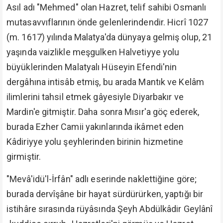
Asıl adı "Mehmed" olan Hazret, telif sahibi Osmanlı
mutasavvıflarının önde gelenlerindendir. Hicrî 1027
(m. 1617) yılında Malatya'da dünyaya gelmiş olup, 21
yaşında vaizlikle meşgulken Halvetiyye yolu
büyüklerinden Malatyalı Hüseyin Efendi'nin
dergâhına intisâb etmiş, bu arada Mantık ve Kelâm
ilimlerini tahsil etmek gâyesiyle Diyarbakır ve
Mardin'e gitmiştir. Daha sonra Mısır'a göç ederek,
burada Ezher Camii yakınlarında ikâmet eden
Kâdiriyye yolu şeyhlerinden birinin hizmetine
girmiştir.
"Mevâ'idü'l-İrfân" adlı eserinde naklettiğine göre;
burada dervîşâne bir hayat sürdürürken, yaptığı bir
istihâre sırasında rüyâsında Şeyh Abdülkâdir Geylânî