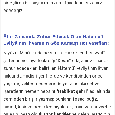
birleştiren bir başka manzum ifşaatlarını size arz
edeceğiz.
Âhir Zamanda Zuhur Edecek Olan Hâtemü'l-
Evliyâ'nın İhvanının Göz Kamaştırıcı Vasıfları:
Niyâzî-i Mısrî -kuddise sırruh- Hazretleri tasavvufî
şiirlerini biraraya topladığı
"Dîvân"
ında, âhir zamanda
zuhur edecekleri belirtilen Hâtemü'l-evliyâ'nın ihvanı
hakkında Hadis-i şerif'lerde ve kendisinden önce
yaşamış velîlerin eserlerinde yer alan alâmet ve
işaretlerin hemen hepsini
"Hakîkat şehri"
adı altında
cem eden bir şiir yazmış; bunların fesad, buğz,
hased, kibir ve benlikten sıyrılarak, iman ve uhuvvetle
birleşip ihvan olduklarını; kendilerine gelen uyarıcının