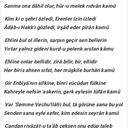
Sanma ona dâhil olur, hûr-u melek rıdvân kamû
Kim ki o şehri özledi, Erenler izin izledi
Âdâb-ı Hakk'ı gözledi, irşâd eder pîrân kamû
Ehlini bul ol illerin, sarpın geçir sen bellerin
Yırtar yalnız gideni kurd-u pelenk arslan kâmu
Ehline onlar bellidir, zîrâ bilir, bir, ellidir
Her biris ahsen sıfat, her müşkile burhân kamû
Gir Enbiyâ'nın silkine, binri vücûdun fülkine
Kahreyle nefsin 'askerin, gark eylesin tûfân kamû
Var 'Semme Vechu'llâh'ı bul, tâ görüne sana bu yol
Senden sana eyle sefer, kim edesin seyrân kamû
Candan riyâzât-u ta'âb çeksen onu edüp taleb