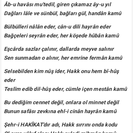
Âb-u havâsı mu'tedil, giren çıkamaz ây-u yıl
Dağları lâle ve sünbül, bağları gül, handân kamû
Bülbülleri nâlân eder, cân-u dili hayrân eder
Bağçeleri seyrân eder, her köşede hûbân kamû
Eşcârda sazlar çalınır, dallarda meyve salınır
Sen sunmadan o alınır, her emrine fermân kamû
Selsebilden kim nûş ider, Hakk onu hem bî-hûş
eder
Teslîm edib dil-hûş eder, cümle içen mestân kamû
Bu dediğim cennet değil, onlara ol minnet değil
Bunun safâsı zevkına ehl-i cinân hayrân kamû
Şehr-i HAKÎKAT'dır adı, Hakk sırrını onda kodu