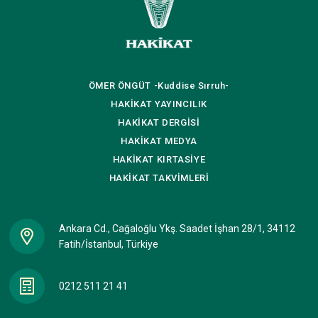
ÖMER ÖNGÜT
-Kuddise Sırruh-
HAKİKAT
YAYINCILIK
HAKİKAT
DERGİSİ
HAKİKAT
MEDYA
HAKİKAT
KIRTASİYE
HAKİKAT
TAKVİMLERİ
Ankara Cd., Cağaloğlu Ykş. Saadet İşhan 28/1, 34112
Fatih/İstanbul, Türkiye
0212 511 21 41