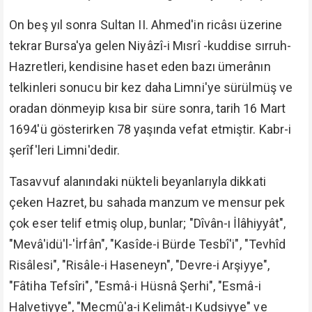
On beş yıl sonra Sultan II. Ahmed'in ricâsı üzerine
tekrar Bursa'ya gelen Niyâzî-i Mısrî -kuddise sırruh-
Hazretleri, kendisine haset eden bazı ümerânın
telkinleri sonucu bir kez daha Limni'ye sürülmüş ve
oradan dönmeyip kısa bir süre sonra, tarih 16 Mart
1694'ü gösterirken 78 yaşında vefat etmiştir. Kabr-i
şerîf'leri Limni'dedir.
Tasavvuf alanındaki nükteli beyanlarıyla dikkati
çeken Hazret, bu sahada manzum ve mensur pek
çok eser telif etmiş olup, bunlar; "Dîvân-ı İlâhiyyât",
"Mevâ'idü'l-'İrfân", "Kasîde-i Bürde Tesbî'i", "Tevhîd
Risâlesi", "Risâle-i Haseneyn", "Devre-i Arşiyye",
"Fâtiha Tefsîri", "Esmâ-i Hüsnâ Şerhi", "Esmâ-i
Halvetiyye", "Mecmû'a-i Kelimât-ı Kudsiyye" ve