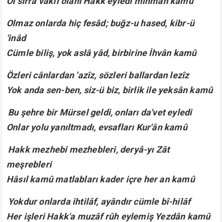
Ol sırra vâkıf olanı Hakk eyledi mihmân kamû
Olmaz onlarda hiç fesâd; buğz-u hased, kibr-ü
'inâd
Cümle biliş, yok aslâ yâd, birbirine İhvân kamû
Özleri cânlardan 'azîz, sözleri ballardan lezîz
Yok anda sen-ben, siz-ü biz, birlik ile yeksân kamû
Bu şehre bir Mürsel geldi, onları da'vet eyledi
Onlar yolu yanıltmadı, evsafları Kur'ân kamû
Hakk mezhebi mezhebleri, deryâ-yı Zât
meşrebleri
Hâsıl kamû matlabları kader içre her an kamû
Yokdur onlarda ihtilâf, ayândır cümle bî-hilâf
Her işleri Hakk'a muzâf rûh eylemiş Yezdân kamû