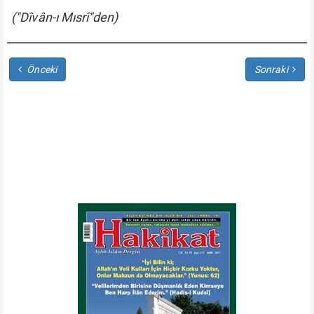
("Dîvân-ı Mısrî"den)
Önceki
Sonraki