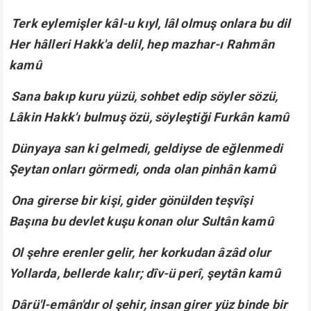
Terk eylemişler kâl-u kıyl, lâl olmuş onlara bu dil
Her hâlleri Hakk'a delil, hep mazhar-ı Rahmân
kamû
Sana bakıp kuru yüzü, sohbet edip söyler sözü,
Lâkin Hakk'ı bulmuş özü, söyleştiği Furkân kamû
Dünyaya san ki gelmedi, geldiyse de eğlenmedi
Şeytan onları görmedi, onda olan pinhân kamû
Ona girerse bir kişi, gider gönülden teşvîşi
Başına bu devlet kuşu konan olur Sultân kamû
Ol şehre erenler gelir, her korkudan âzâd olur
Yollarda, bellerde kalır; dîv-ü perî, şeytân kamû
Dârü'l-emân'dır ol şehir, insan girer yüz binde bir