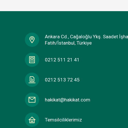
Ankara Cd., Cağaloğlu Ykş. Saadet İşh
Fatih/İstanbul, Türkiye
0212 511 21 41
0212 513 72 45
hakikat@hakikat.com
Temsilciliklerimiz