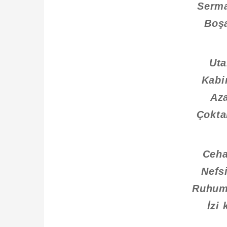
Serm
Boşa
Uta
Kabi
Aza
Çokta
Ceha
Nefsi
Ruhum 
İzi