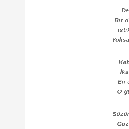
De
Bir 
ist
Yoksa
Kah
İka
En 
O g
Sözü
Göz