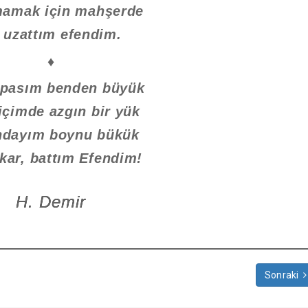
amak için mahşerde
i uzattım efendim.
♦
 pasım benden büyük
içimde azgın bir yük
ndayım boynu bükük
ıkar, battım Efendim!
H. Demir
Sonraki