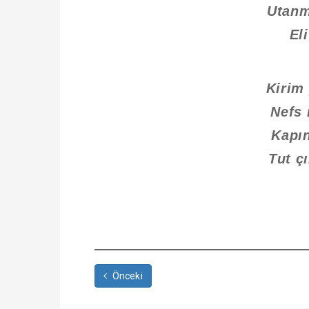
Utanm
El
Kirim
Nefs 
Kapı
Tut ç
Önceki