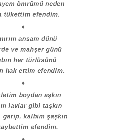
ayem ömrümü neden
 tükettim efendim.
♦
nırım ansam dünü
rde ve mahşer günü
bın her türlüsünü
n hak ettim efendim.
♦
letim boydan aşkın
m lavlar gibi taşkın
garip, kalbim şaşkın
 kaybettim efendim.
♦