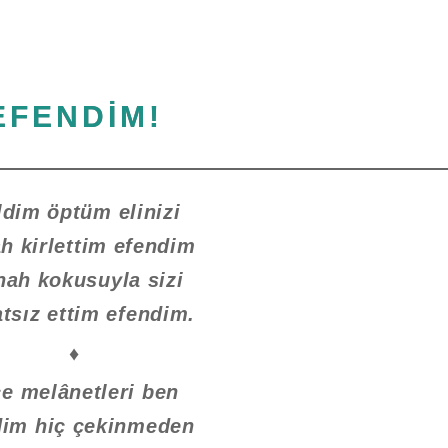
EFENDİM!
dim öptüm elinizi
h kirlettim efendim
ah kokusuyla sizi
tsız ettim efendim.
♦
ce melânetleri ben
dim hiç çekinmeden