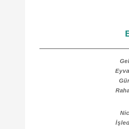
Gel
Eyva
Gün
Raha
Ni
İşle