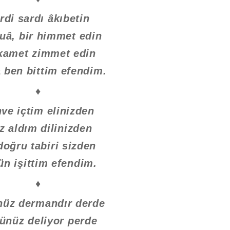
rdi sardı âkıbetin
duâ, bir himmet edin
ikamet zimmet edin
 ben bittim efendim.
♦
ve içtim elinizden
z aldım dilinizden
doğru tabiri sizden
ün işittim efendim.
♦
nüz dermandır derde
ünüz deliyor perde