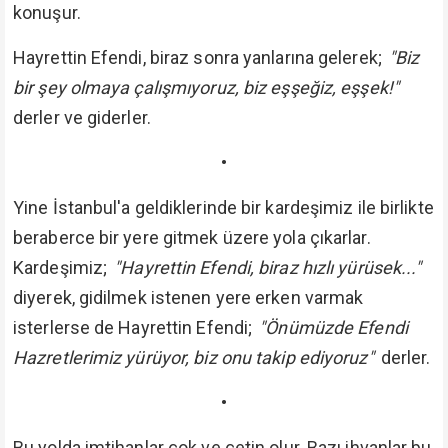
konuşur.
Hayrettin Efendi, biraz sonra yanlarına gelerek;
"Biz
bir şey olmaya çalışmıyoruz, biz eşşeğiz, eşşek!"
derler ve giderler.
•
Yine İstanbul'a geldiklerinde bir kardeşimiz ile birlikte
beraberce bir yere gitmek üzere yola çıkarlar.
Kardeşimiz;
"Hayrettin Efendi, biraz hızlı yürüsek..."
diyerek, gidilmek istenen yere erken varmak
isterlerse de Hayrettin Efendi;
"Önümüzde Efendi
Hazretlerimiz yürüyor, biz onu takip ediyoruz"
derler.
•
Bu yolda imtihanlar çok ve çetin olur. Bazı ihvanlar bu