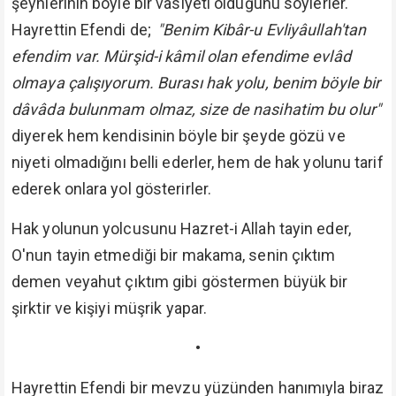
şeyhlerinin böyle bir vasiyeti olduğunu söylerler.
Hayrettin Efendi de;
"Benim Kibâr-u Evliyâullah'tan
efendim var. Mürşid-i kâmil olan efendime evlâd
olmaya çalışıyorum. Burası hak yolu, benim böyle bir
dâvâda bulunmam olmaz, size de nasihatim bu olur"
diyerek hem kendisinin böyle bir şeyde gözü ve
niyeti olmadığını belli ederler, hem de hak yolunu tarif
ederek onlara yol gösterirler.
Hak yolunun yolcusunu Hazret-i Allah tayin eder,
O'nun tayin etmediği bir makama, senin çıktım
demen veyahut çıktım gibi göstermen büyük bir
şirktir ve kişiyi müşrik yapar.
•
Hayrettin Efendi bir mevzu yüzünden hanımıyla biraz