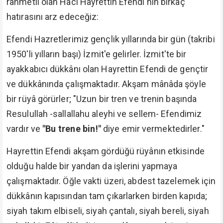
rahmetli olan Hacı Hayrettin Efendi'nin birkaç
hatırasını arz edeceğiz:
Efendi Hazretlerimiz gençlik yıllarında bir gün (takribi
1950'li yılların başı) İzmit'e gelirler. İzmit'te bir
ayakkabıcı dükkânı olan Hayrettin Efendi de gençtir
ve dükkânında çalışmaktadır. Akşam mânâda şöyle
bir rüyâ görürler; "Uzun bir tren ve trenin başında
Resulullah -sallallahu aleyhi ve sellem- Efendimiz
vardır ve
"Bu trene bin!"
diye emir vermektedirler."
Hayrettin Efendi akşam gördüğü rüyânın etkisinde
olduğu halde bir yandan da işlerini yapmaya
çalışmaktadır. Öğle vakti üzeri, abdest tazelemek için
dükkânın kapısından tam çıkarlarken birden kapıda;
siyah takım elbiseli, siyah çantalı, siyah bereli, siyah