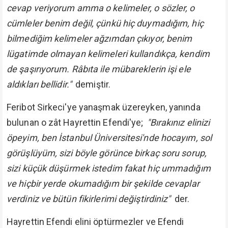
cevap veriyorum amma o kelimeler, o sözler, o
cümleler benim değil, çünkü hiç duymadığım, hiç
bilmediğim kelimeler ağzımdan çıkıyor, benim
lügatimde olmayan kelimeleri kullandıkça, kendim
de şaşırıyorum. Râbıta ile mübareklerin işi ele
aldıkları bellidir."
demiştir.
Feribot Sirkeci'ye yanaşmak üzereyken, yanında
bulunan o zât Hayrettin Efendi'ye;
"Bırakınız elinizi
öpeyim, ben İstanbul Üniversitesi'nde hocayım, sol
görüşlüyüm, sizi böyle görünce birkaç soru sorup,
sizi küçük düşürmek istedim fakat hiç ummadığım
ve hiçbir yerde okumadığım bir şekilde cevaplar
verdiniz ve bütün fikirlerimi değiştirdiniz"
der.
Hayrettin Efendi elini öptürmezler ve Efendi