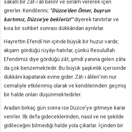
sakallı bir Zât-ı âli belirir ve selâm vererek içeri
girerler. Kendilerini;
"Düzce'den Ömer, buyrun
kartımız, Düzce'ye bekleriz!"
diyerek tanıtırlar ve
kısa bir sohbet sonrası dükkândan ayrılırlar.
Hayrettin Efendi'nin içinde büyük bir huzur vardır,
akşam gördüğü rüyâyı hatırlar, çünkü Resulullah
Efendimiz diye gördüğü zât, şimdi yanına gelen zâta
da çok benzemektedir. Bu büyük şaşkınlık içerisinde
dükkânı kapatarak evine gider. Zât-ı âlileri'nin nur
cemaliyle etkilenmiş olarak ve kendilerinden geçmiş
bir halde onları düşünmektedirler.
Aradan birkaç gün sonra ise Düzce'ye gitmeye karar
verirler. İlk defa gideceklerinden, nasıl ve ne şekilde
gidileceğini bilmediği halde yola çıkarlar. İçinden bir