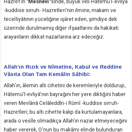
Hazret'in
"Mesnevî"
sinde, büyük velî Hâtemü'l-evliyâ
-kuddise sırruh- Hazretleri'nin ilmine, makam ve
tecelliyâtının yüceliğine işâret eden, şimdiye dek
üzerinde durulmamış diğer ifşaatlarını da hakikati
arayanların dikkat nazarlarına arz edeceğiz.
Allah'ın Rızık ve Nîmetine, Kabul ve Reddine
Vâsıta Olan Tam Kemâlin Sâhibi:
Allah'ın, âlemin altı cihetini de keremleriyle doldurup,
Hâtemü'l-evliyâ'nın bayrağını her yere diktiğini haber
veren Mevlânâ Celâleddîn-i Rûmî -kuddise sırruh-
Hazretleri; bu altı cihette kalıp da kurtulamayanlara,
arada o vesîle olmadıkça Allah'ın nazar etmeyeceğini
haber vererek, O'nun bu makâmı elinde bulunduran