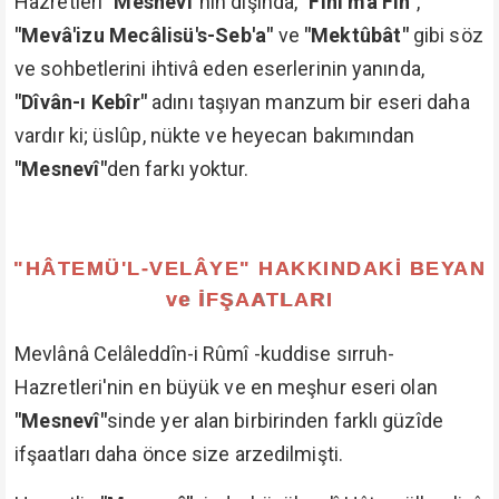
Hazretleri
"Mesnevî"
nin dışında,
"Fîhi mâ Fîh"
,
"Mevâ'izu Mecâlisü's-Seb'a"
ve
"Mektûbât"
gibi söz
ve sohbetlerini ihtivâ eden eserlerinin yanında,
"Dîvân-ı Kebîr"
adını taşıyan manzum bir eseri daha
vardır ki; üslûp, nükte ve heyecan bakımından
"Mesnevî"
den farkı yoktur.
"HÂTEMÜ'L-VELÂYE" HAKKINDAKİ BEYAN
ve İFŞAATLARI
Mevlânâ Celâleddîn-i Rûmî -kuddise sırruh-
Hazretleri'nin en büyük ve en meşhur eseri olan
"Mesnevî"
sinde yer alan birbirinden farklı güzîde
ifşaatları daha önce size arzedilmişti.