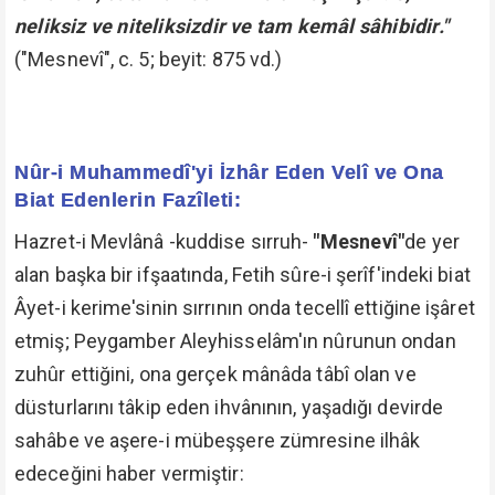
neliksiz ve niteliksizdir ve tam kemâl sâhibidir."
("Mesnevî", c. 5; beyit: 875 vd.)
Nûr-i Muhammedî'yi İzhâr Eden Velî ve Ona
Biat Edenlerin Fazîleti:
Hazret-i Mevlânâ -kuddise sırruh-
"Mesnevî"
de yer
alan başka bir ifşaatında, Fetih sûre-i şerîf'indeki biat
Âyet-i kerime'sinin sırrının onda tecellî ettiğine işâret
etmiş; Peygamber Aleyhisselâm'ın nûrunun ondan
zuhûr ettiğini, ona gerçek mânâda tâbî olan ve
düsturlarını tâkip eden ihvânının, yaşadığı devirde
sahâbe ve aşere-i mübeşşere zümresine ilhâk
edeceğini haber vermiştir: