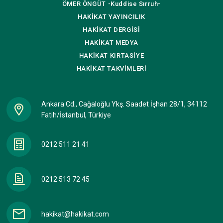
ÖMER ÖNGÜT
-Kuddise Sırruh-
HAKİKAT
YAYINCILIK
HAKİKAT
DERGİSİ
HAKİKAT
MEDYA
HAKİKAT
KIRTASİYE
HAKİKAT
TAKVİMLERİ
Ankara Cd., Cağaloğlu Ykş. Saadet İşhan 28/1, 34112
Fatih/İstanbul, Türkiye
0212 511 21 41
0212 513 72 45
hakikat@hakikat.com