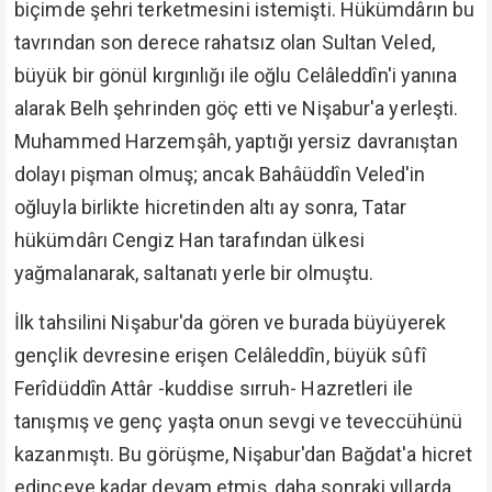
biçimde şehri terketmesini istemişti. Hükümdârın bu
tavrından son derece rahatsız olan Sultan Veled,
büyük bir gönül kırgınlığı ile oğlu Celâleddîn'i yanına
alarak Belh şehrinden göç etti ve Nişabur'a yerleşti.
Muhammed Harzemşâh, yaptığı yersiz davranıştan
dolayı pişman olmuş; ancak Bahâüddîn Veled'in
oğluyla birlikte hicretinden altı ay sonra, Tatar
hükümdârı Cengiz Han tarafından ülkesi
yağmalanarak, saltanatı yerle bir olmuştu.
İlk tahsilini Nişabur'da gören ve burada büyüyerek
gençlik devresine erişen Celâleddîn, büyük sûfî
Ferîdüddîn Attâr -kuddise sırruh- Hazretleri ile
tanışmış ve genç yaşta onun sevgi ve teveccühünü
kazanmıştı. Bu görüşme, Nişabur'dan Bağdat'a hicret
edinceye kadar devam etmiş, daha sonraki yıllarda