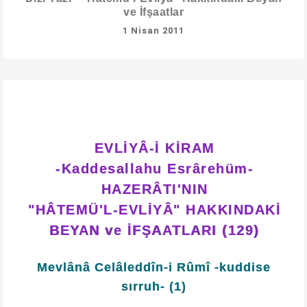
ve İfşaatlar
1 Nisan 2011
EVLİYÂ-İ KİRAM
-Kaddesallahu Esrârehüm-
HAZERÂTI'NIN
"HÂTEMÜ'L-EVLİYÂ" HAKKINDAKİ
BEYAN ve İFŞAATLARI (129)
Mevlânâ Celâleddîn-i Rûmî -kuddise
sırruh- (1)