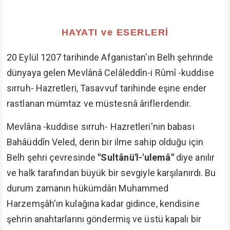
HAYATI ve ESERLERİ
20 Eylül 1207 tarihinde Afganistan'ın Belh şehrinde
dünyaya gelen Mevlânâ Celâleddîn-i Rûmî -kuddise
sırruh- Hazretleri, Tasavvuf tarihinde eşine ender
rastlanan mümtaz ve müstesnâ âriflerdendir.
Mevlâna -kuddise sırruh- Hazretleri'nin babası
Bahâüddîn Veled, derin bir ilme sahip olduğu için
Belh şehri çevresinde
"Sultânü'l-'ulemâ"
diye anılır
ve halk tarafından büyük bir sevgiyle karşılanırdı. Bu
durum zamanın hükümdârı Muhammed
Harzemşâh'ın kulağına kadar gidince, kendisine
şehrin anahtarlarını göndermiş ve üstü kapalı bir