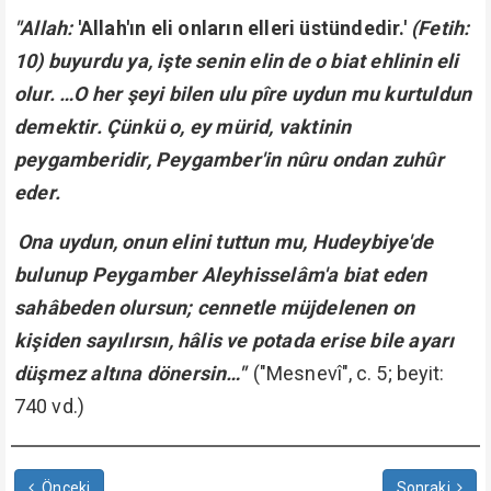
"Allah:
'Allah'ın eli onların elleri üstündedir.'
(Fetih:
10) buyurdu ya, işte senin elin de o biat ehlinin eli
olur. …O her şeyi bilen ulu pîre uydun mu kurtuldun
demektir. Çünkü o, ey mürid, vaktinin
peygamberidir, Peygamber'in nûru ondan zuhûr
eder.
Ona uydun, onun elini tuttun mu, Hudeybiye'de
bulunup Peygamber Aleyhisselâm'a biat eden
sahâbeden olursun; cennetle müjdelenen on
kişiden sayılırsın, hâlis ve potada erise bile ayarı
düşmez altına dönersin…"
("Mesnevî", c. 5; beyit:
740 vd.)
Önceki
Sonraki