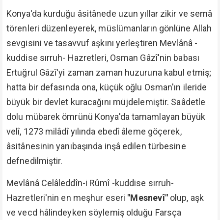
Konya'da kurduğu âsitânede uzun yıllar zikir ve semâ
törenleri düzenleyerek, müslümanların gönlüne Allah
sevgisini ve tasavvuf aşkını yerleştiren Mevlânâ -
kuddise sırruh- Hazretleri, Osman Gâzî'nin babası
Ertuğrul Gâzî'yi zaman zaman huzuruna kabul etmiş;
hatta bir defasında ona, küçük oğlu Osman'ın ileride
büyük bir devlet kuracağını müjdelemiştir. Saâdetle
dolu mübarek ömrünü Konya'da tamamlayan büyük
velî, 1273 milâdî yılında ebedî âleme göçerek,
âsitânesinin yanıbaşında inşâ edilen türbesine
defnedilmiştir.
Mevlânâ Celâleddîn-i Rûmî -kuddise sırruh-
Hazretleri'nin en meşhur eseri
"Mesnevî"
olup, aşk
ve vecd hâlindeyken söylemiş olduğu Farsça