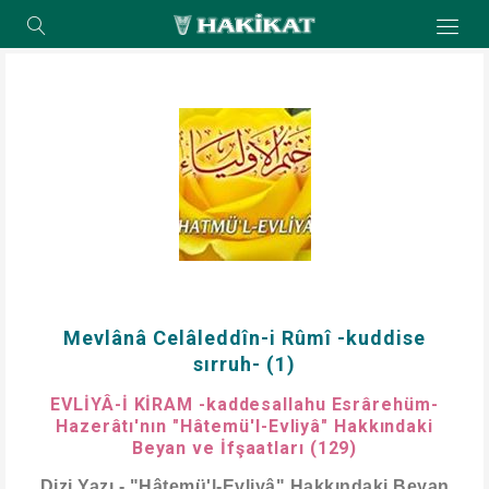
Mevlânâ Celâleddîn-i Rûmî -kuddise
sırruh- (1)
EVLİYÂ-İ KİRAM -kaddesallahu Esrârehüm-
Hazerâtı'nın "Hâtemü'l-Evliyâ" Hakkındaki
Beyan ve İfşaatları (129)
Dizi Yazı - "Hâtemü'l-Evliyâ" Hakkındaki Beyan