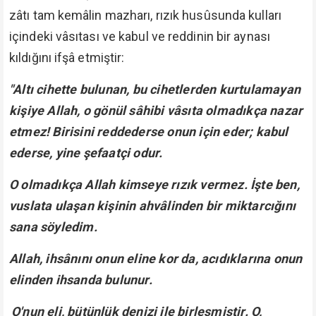
zâtı tam kemâlin mazharı, rızık husûsunda kulları
içindeki vâsıtası ve kabul ve reddinin bir aynası
kıldığını ifşâ etmiştir:
"Altı cihette bulunan, bu cihetlerden kurtulamayan
kişiye Allah, o gönül sâhibi vâsıta olmadıkça nazar
etmez! Birisini reddederse onun için eder; kabul
ederse, yine şefaatçi odur.
O olmadıkça Allah kimseye rızık vermez. İşte ben,
vuslata ulaşan kişinin ahvâlinden bir miktarcığını
sana söyledim.
Allah, ihsânını onun eline kor da, acıdıklarına onun
elinden ihsanda bulunur.
O'nun eli, bütünlük denizi ile birleşmiştir. O,