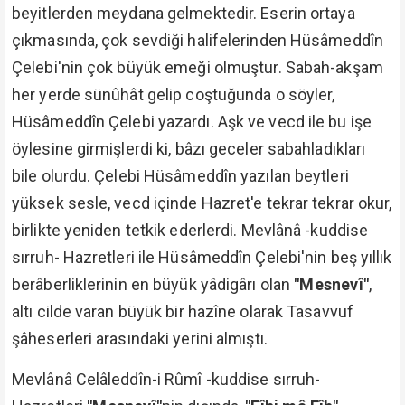
beyitlerden meydana gelmektedir. Eserin ortaya
çıkmasında, çok sevdiği halifelerinden Hüsâmeddîn
Çelebi'nin çok büyük emeği olmuştur. Sabah-akşam
her yerde sünûhât gelip coştuğunda o söyler,
Hüsâmeddîn Çelebi yazardı. Aşk ve vecd ile bu işe
öylesine girmişlerdi ki, bâzı geceler sabahladıkları
bile olurdu. Çelebi Hüsâmeddîn yazılan beytleri
yüksek sesle, vecd içinde Hazret'e tekrar tekrar okur,
birlikte yeniden tetkik ederlerdi. Mevlânâ -kuddise
sırruh- Hazretleri ile Hüsâmeddîn Çelebi'nin beş yıllık
berâberliklerinin en büyük yâdigârı olan
"Mesnevî"
,
altı cilde varan büyük bir hazîne olarak Tasavvuf
şâheserleri arasındaki yerini almıştı.
Mevlânâ Celâleddîn-i Rûmî -kuddise sırruh-