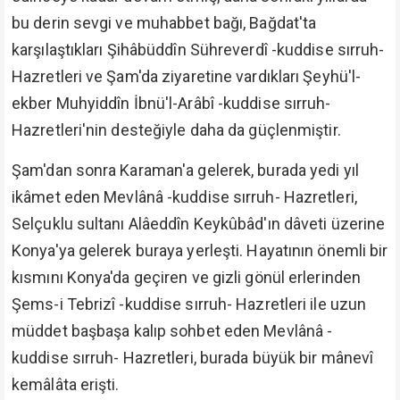
bu derin sevgi ve muhabbet bağı, Bağdat'ta
karşılaştıkları Şihâbüddîn Sühreverdî -kuddise sırruh-
Hazretleri ve Şam'da ziyaretine vardıkları Şeyhü'l-
ekber Muhyiddîn İbnü'l-Arâbî -kuddise sırruh-
Hazretleri'nin desteğiyle daha da güçlenmiştir.
Şam'dan sonra Karaman'a gelerek, burada yedi yıl
ikâmet eden Mevlânâ -kuddise sırruh- Hazretleri,
Selçuklu sultanı Alâeddîn Keykûbâd'ın dâveti üzerine
Konya'ya gelerek buraya yerleşti. Hayatının önemli bir
kısmını Konya'da geçiren ve gizli gönül erlerinden
Şems-i Tebrizî -kuddise sırruh- Hazretleri ile uzun
müddet başbaşa kalıp sohbet eden Mevlânâ -
kuddise sırruh- Hazretleri, burada büyük bir mânevî
kemâlâta erişti.