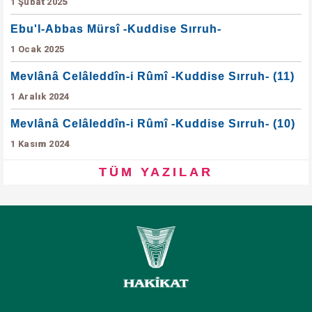
1 Şubat 2025
Ebu'l-Abbas Mürsî -Kuddise Sırruh-
1 Ocak 2025
Mevlânâ Celâleddîn-i Rûmî -Kuddise Sırruh- (11)
1 Aralık 2024
Mevlânâ Celâleddîn-i Rûmî -Kuddise Sırruh- (10)
1 Kasım 2024
TÜM YAZILAR