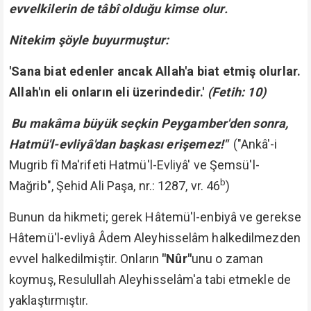
evvelkilerin de tâbî olduğu kimse olur.
Nitekim şöyle buyurmuştur:
'Sana biat edenler ancak Allah'a biat etmiş olurlar.
Allah'ın eli onların eli üzerindedir.'
(Fetih: 10)
Bu makâma büyük seçkin Peygamber'den sonra,
Hatmü'l-evliyâ'dan başkası erişemez!"
("Ankâ'-i
Mugrib fî Ma'rifeti Hatmü'l-Evliyâ' ve Şemsü'l-
b
Mağrib", Şehid Ali Paşa, nr.: 1287, vr. 46
)
Bunun da hikmeti; gerek Hâtemü'l-enbiyâ ve gerekse
Hâtemü'l-evliyâ Âdem Aleyhisselâm halkedilmezden
evvel halkedilmiştir. Onların
"Nûr"
unu o zaman
koymuş, Resulullah Aleyhisselâm'a tabi etmekle de
yaklaştırmıştır.