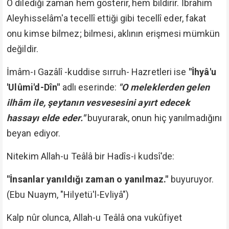
O dilediği zaman hem gösterir, hem bildirir. İbrahim
Aleyhisselâm'a tecellî ettiği gibi tecellî eder, fakat
onu kimse bilmez; bilmesi, aklının erişmesi mümkün
değildir.
İmâm-ı Gazâlî -kuddise sırruh- Hazretleri ise
"İhyâ'u
'Ulûmi'd-Dîn"
adlı eserinde:
"O meleklerden gelen
ilhâm ile, şeytanın vesvesesini ayırt edecek
hassayı elde eder."
buyurarak, onun hiç yanılmadığını
beyan ediyor.
Nitekim Allah-u Teâlâ bir Hadîs-i kudsî'de:
"İnsanlar yanıldığı zaman o yanılmaz."
buyuruyor.
(Ebu Nuaym, "Hilyetü'l-Evliyâ")
Kalp nûr olunca, Allah-u Teâlâ ona vukûfiyet