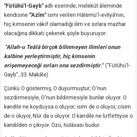
"Fütûhü'l-Gayb"
adlı eserinde, melekût âleminde
kendisine
"'Azîm"
ismi verilen Hâtemü'l-evliyâ'nın,
hiç kimsenin vâkıf olamadığı ilim ve sırlara mazhar
olacağına dikkati çekerek şöyle buyuruyor:
"Allah-u Teâlâ birçok bilinmeyen ilimleri onun
kalbine yerleştirmiştir, hiç kimsenin
erişemeyeceği sırları ona sezdirmiştir."
("Fütûhü'l-
Gayb", 33. Makâle)
Çünkü O göstermiş, O duyurmuştur; O'nun
sezdirmesiyle, O'nun bildirmesiyle bunlar oluyor. O
kandile ne koyduysa o oluyor; isim de o oluyor, cisim
de o oluyor, Nûr da o oluyor. O kandile ne lütfettiyse o
kandilden o çıkıyor. Özü, hülâsası budur.