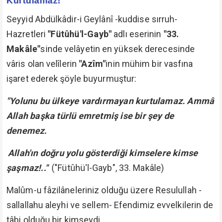
Kurtulamaz!
Seyyid Abdülkâdir-i Geylânî -kuddise sırruh-
Hazretleri
"Fütûhü'l-Gayb"
adlı eserinin
"33.
Makâle"
sinde velâyetin en yüksek derecesinde
vâris olan velîlerin
"Azîm"
inin mühim bir vasfına
işaret ederek şöyle buyurmuştur:
"Yolunu bu ülkeye vardırmayan kurtulamaz. Ammâ
Allah başka türlü emretmiş ise bir şey de
denemez.
Allah'ın doğru yolu gösterdiği kimselere kimse
şaşmaz!.."
("Fütûhü'l-Gayb", 33. Makâle)
Malûm-u fâzilâneleriniz olduğu üzere Resulullah -
sallallahu aleyhi ve sellem- Efendimiz evvelkilerin de
tâbi olduğu bir kimseydi.