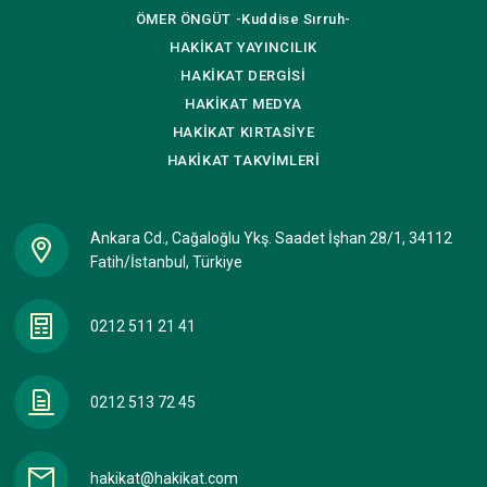
ÖMER ÖNGÜT
-Kuddise Sırruh-
HAKİKAT
YAYINCILIK
HAKİKAT
DERGİSİ
HAKİKAT
MEDYA
HAKİKAT
KIRTASİYE
HAKİKAT
TAKVİMLERİ
Ankara Cd., Cağaloğlu Ykş. Saadet İşhan 28/1, 34112
Fatih/İstanbul, Türkiye
0212 511 21 41
0212 513 72 45
hakikat@hakikat.com