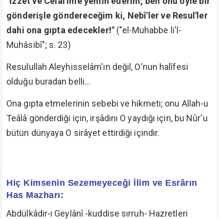
"İzzet ve Celâl'ime yemin ederim; ben onu öyle bir
gönderişle göndereceğim ki, Nebî'ler ve Resul'ler
dahi ona gıpta edecekler!"
("el-Muhabbe li'l-
Muhâsibî"; s. 23)
Resulullah Aleyhisselâm'ın değil, O'nun halîfesi
olduğu buradan belli…
Ona gıpta etmelerinin sebebi ve hikmeti; onu Allah-u
Teâlâ gönderdiği için, irşâdını O yaydığı için, bu Nûr'u
bütün dünyaya O sirâyet ettirdiği içindir.
Hiç Kimsenin Sezemeyeceği İlim ve Esrârın
Has Mazharı:
Abdülkâdir-i Geylânî -kuddise sırruh- Hazretleri