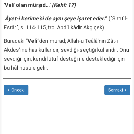
'Velî olan mürşid…'
(Kehf: 17)
Âyet-i kerime'si de aynı şeye işaret eder."
("Sırru'l-
Esrâr", s. 114-115, trc. Abdülkâdir Akçiçek)
Buradaki
"Velî"
den murad; Allah-u Teâlâ'nın Zât-ı
Akdes'ine has kullarıdır, sevdiği-seçtiği kullarıdır. Onu
sevdiği için, kendi lütuf desteği ile desteklediği için
bu hâl husule gelir.
Önceki
Sonraki