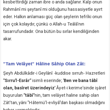
kesbettirdiği zaman ibre o anda sağlanır. Kalp onun
Rahmânî mi şeytanî mi olduğunu hassasiyetle ayırt
eder. Halkın anlaması güç olan şeylerin tefrîki onun
için çok kolaydır, çünkü o Allah-u Teâlâ'nın
tasarrufundadır. Ona bütün bu sırlar kendiliğinden
akar.
"Tam Velâyet" Hâline Sâhip Olan Zât:
Şeyh Abdülkâdir-i Geylânî -kuddise sırruh- Hazretleri
"Sırru'l-Esrâr"
isimli eserinde;
'Ben ve bana tâbî
olan, basîret üzerindeyiz'
Âyet-i kerime'sinde işâret
buyurulan
"tâbî"
nin, tam velâyet haline sahip olan
Zât'tan, yâni "Hâtemü'l-evliyâ"dan başkası olmadığını
haber vermektedir: