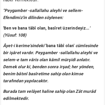
"Peygamber -sallallahu aleyhi ve sellem-
Efendimiz'in dilinden söylenen:
'Ben ve bana tâbî olan, basîret üzerindeyiz…
'
(Yûsuf: 108)
Âyet-i kerime'sindeki
'bana tâbî olan'
cümlesinde
bir işâret vardır. Peygamber -sallallahu aleyhi ve
selem-e tam vâris olan kâmil mürşidi anlatır.
Demek olur ki, benden sonra irşad; her yönden,
benim bâtınî basîretime sahip olan kimse
tarafından yapılacaktır.
Burada tam velâyet haline sahip olan Zât murâd
edilmektedir.