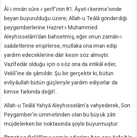
Âl-i imrân sûre-i şerîf'inin 81. Âyet-i kerime'sinde
beyan buyurulduğu üzere; Allah-u Teâlâ gönderdiği
peygamberlerine Hazret-i Muhammed
Aleyhisselâm'dan bahsetmiş, eğer onun zamân-ı
saâdetlerine erişirlerse, mutlaka ona iman edip
yardım edeceklerine dâir kesin söz almıştır.
Vazîfedâr olduğu için o söz ona da intikâl eder,
Vekîl'ine de şâmildir. Şu bir gerçektir ki, bütün
evliyâullah bütün güçleriyle yardım ediyorlar da
kimse farkında değil!..
Allah-u Teâlâ Yahyâ Aleyhisselâm'a vahyederek, Son
Peygamber'in ümmetinden olan bu büyük zâtı
müjdelerken bir noktasında şöyle buyurmuştur: