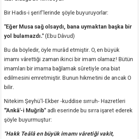
Bir Hadis-i şerif'lerinde şöyle buyuruyorlar:
"Eğer Musa sağ olsaydı, bana uymaktan başka bir
yol bulamazdı."
(Ebu Dâvud)
Bu da böyledir, öyle murâd etmiştir. O, en büyük
imamı vârettiği zaman ikinci bir imam olamaz! Bütün
imamları bir imama bağlamak sûretiyle ona biat
edilmesini emretmiştir. Bunun hikmetini de ancak O
bilir.
Nitekim Şeyhü'l-Ekber -kuddise sırruh- Hazretleri
"'Ankâ'-i Muğrib"
adlı eserinde bu sırra işaret ederek
şöyle buyurmuştur:
"Hakk Teâlâ en büyük imamı vâretiği vakit,