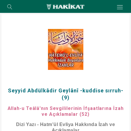
Seyyid Abdülkâdir Geylânî -kuddise sırruh-
(9)
Allah-u Teâlâ'nın Sevgililerinin İfşaatlarına İzah
ve Açıklamalar (52)
Dizi Yazı - Hatm'ül Evliya Hakkında İzah ve
Açıklamalar