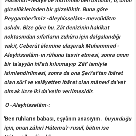
Hâtemü'l-velâye de mü'minlerden birisidir; o, onun
güzelliklerinden bir güzelliktir. Buna göre
Peygamber'imiz -Aleyhisselâm- mevcûdâtın
aslıdır. Bize göre bu, Zât denizinin hakîkat
noktasından sıfatların zuhûru için dalgalandığı
vakit, Ceberût âlemine ulaşarak Muhammed -
Aleyhisselâm-ın rûhunu tasvir etmesi, sonra onun
bir ta'ayyün hil'atı kılınmayıp 'Zât' ismiyle
isimlendirilmesi, sonra da ona Şerî'at'tan ibâret
olan sûrî ve velâyetten ibâret olan mânevî da'vet
olmak üzre iki da'vetin verilmesidir.
O -Aleyhisselâm-:
'Ben ruhların babası, eşyânın anasıyım.'
buyurduğu
için, onun zâhiri Hâtemü'r-rusül, bâtını ise