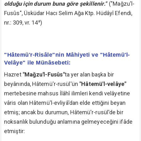
olduğu için durum buna göre şekillenir."
("Mağzu'l-
Fusûs", Üsküdar Hacı Selim Ağa Ktp. Hüdâyî Efendi,
a
nr.: 309, vr. 14
)
"Hâtemü'r-Risâle"nin Mâhiyeti ve "Hâtemü'l-
Velâye" ile Münâsebeti:
Hazret
"Mağzu'l-Fusûs"
ta yer alan başka bir
beyânında, Hâtemü'r-rusül'ün
"Hâtemü'l-velâye"
mertebesine mahsus İlâhî ilimleri kendi velâyetine
vâris olan Hâtemü'l-evliyâ'dan elde ettiğini beyan
etmiş; ancak bu durumun, Hâtemü'r-rusül'de bir
noksanlık bulunduğu anlamına gelmeyeceğini ifâde
etmiştir: