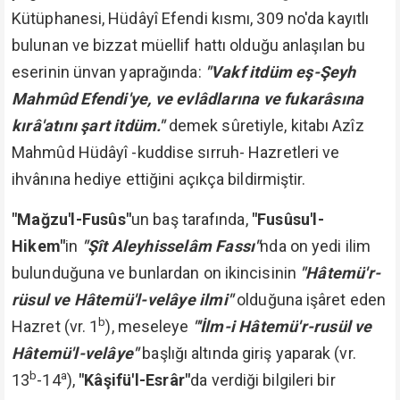
Kütüphanesi, Hüdâyî Efendi kısmı, 309 no'da kayıtlı
bulunan ve bizzat müellif hattı olduğu anlaşılan bu
eserinin ünvan yaprağında:
"Vakf itdüm eş-Şeyh
Mahmûd Efendi'ye, ve evlâdlarına ve fukarâsına
kırâ'atını şart itdüm."
demek sûretiyle, kitabı Azîz
Mahmûd Hüdâyî -kuddise sırruh- Hazretleri ve
ihvânına hediye ettiğini açıkça bildirmiştir.
"Mağzu'l-Fusûs"
un baş tarafında,
"Fusûsu'l-
Hikem"
in
"Şît Aleyhisselâm Fassı"
nda on yedi ilim
bulunduğuna ve bunlardan on ikincisinin
"Hâtemü'r-
rüsul ve Hâtemü'l-velâye ilmi"
olduğuna işâret eden
b
Hazret (vr. 1
), meseleye
"'İlm-i Hâtemü'r-rusül ve
Hâtemü'l-velâye"
başlığı altında giriş yaparak (vr.
b
a
13
-14
),
"Kâşifü'l-Esrâr"
da verdiği bilgileri bir