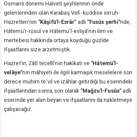
Osmanlı dönemi Halvetî şeyhlerinin önde
gelenlerinden olan Karabaş Velî -kuddise sırruh-
Hazretleri'nin
"Kâşifü'l-Esrâr"
adlı
"Fusûs şerhi"
nde,
Hâtemü'r-rüsul ve Hâtemü'l-evliyâ'nın ilim ve
mertebesi hakkında ortaya koyduğu güzîde
ifşaatlarını size arzetmiştik.
Hazret'in, Zâtî tecellî'nin hakîkati ve
"Hâtemü'l-
velâye"
nin mâhiyeti ile ilgili karmaşık meselelere son
derece mühim te'vil ve izâhlar getirdiği bu eserindeki
ifşaatlarından sonra, son olarak
"Mağzu'l-Fusûs"
adlı
eserinde yer alan beyan ve ifşaatlarını da nakletmeye
çalışacağız.