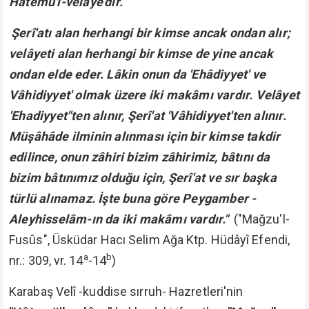
Hâtemü'l-velâye'dir.
Şerî'atı alan herhangi bir kimse ancak ondan alır;
velâyeti alan herhangi bir kimse de yine ancak
ondan elde eder. Lâkin onun da 'Ehâdiyyet' ve
Vâhidiyyet' olmak üzere iki makâmı vardır. Velâyet
'Ehadiyyet"ten alınır, Şerî'at 'Vâhidiyyet'ten alınır.
Müşâhâde ilminin alınması için bir kimse takdir
edilince, onun zâhiri bizim zâhirimiz, bâtını da
bizim bâtınımız olduğu için, Şerî'at ve sır başka
türlü alınamaz. İşte buna göre Peygamber -
Aleyhisselâm-ın da iki makâmı vardır."
("Mağzu'l-
Fusûs", Üsküdar Hacı Selim Ağa Ktp. Hüdâyî Efendi,
a
b
nr.: 309, vr. 14
-14
)
Karabaş Velî -kuddise sırruh- Hazretleri'nin