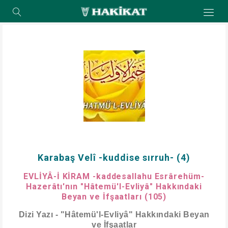
Karabaş Velî -kuddise sırruh- (4)
EVLİYÂ-İ KİRAM -kaddesallahu Esrârehüm-
Hazerâtı'nın "Hâtemü'l-Evliyâ" Hakkındaki
Beyan ve İfşaatları (105)
Dizi Yazı - "Hâtemü'l-Evliyâ" Hakkındaki Beyan
ve İfşaatlar