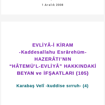
1 Aralık 2008
EVLİYÂ-İ KİRAM
-Kaddesallahu Esrârehüm-
HAZERÂTI’NIN
“HÂTEMÜ’L-EVLİYÂ” HAKKINDAKİ
BEYAN ve İFŞAATLARI (105)
Karabaş Velî -kuddise sırruh- (4)