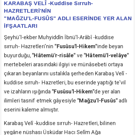
KARABAŞ VELÎ -Kuddise Sırruh-
HAZRETLERİ'NİN
"MAĞZU'L-FUSÛS" ADLI ESERİNDE YER ALAN
İFŞAATLARI
Şeyhü'l-ekber Muhyiddîn İbnü'l-Arâbî -kuddise
sırruh- Hazretleri'nin
"Fusûsu'l-Hikem"
inde beyan
buyurduğu,
"Hâtemü'r-risâle"
ve
"Hâtemü'l-velâye"
mertebeleri arasındaki ilgiyi ve münâsebeti ortaya
çıkaran beyanlarını ustalıkla şerheden Karabaş Velî -
kuddise sırruh- Hazretleri, bu eserinde yaptığı te'vil
ve izahların ışığında
"Fusûsu'l-Hikem"
de yer alan
ilimleri tasnif etmek gâyesiyle
"Mağzu'l-Fusûs"
adlı
eserini kaleme almıştır.
Karabaş Velî -kuddise sırruh- Hazretleri, bilinen
yegâne nüshası Üsküdar Hacı Selîm Ağa