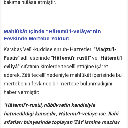
bakıma hülâsa etmiştir.
Mahlûkât İçinde "Hâtemü'l-Velâye"nin
Fevkinde Mertebe Yoktur!
Karabaş Velî -kuddise sırruh- Hazretleri
"Mağzu'l-
Fusûs"
adlı eserinde
"Hâtemü'r-rusül"
ve
"Hâtemü'l-
evliyâ"
sıfatının kimlerde tecellî ettiğine işâret
ederek, Zâtî tecellî nedeniyle mahlûkât içerisinde bu
mertebenin fevkinde bir mertebe bulunmadığını
haber vermiştir:
"Hâtemü'r-rusül, nübüvvetin kendisiyle
hatmedildiği kimsedir; Hâtemü'l-velâye ise, İlâhî
sıfatları bünyesinde toplayan 'Zât' ismine mazhar