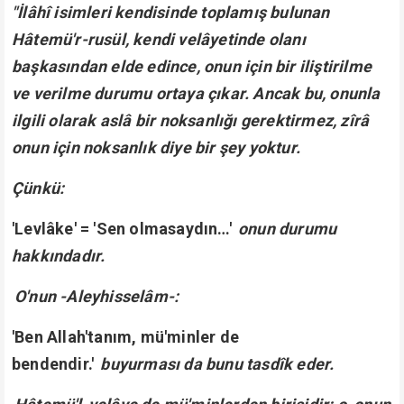
"İlâhî isimleri kendisinde toplamış bulunan
Hâtemü'r-rusül, kendi velâyetinde olanı
başkasından elde edince, onun için bir iliştirilme
ve verilme durumu ortaya çıkar. Ancak bu, onunla
ilgili olarak aslâ bir noksanlığı gerektirmez, zîrâ
onun için noksanlık diye bir şey yoktur.
Çünkü:
'Levlâke' = 'Sen olmasaydın…'
onun durumu
hakkındadır.
O'nun -Aleyhisselâm-:
'Ben Allah'tanım, mü'minler de
bendendir.'
buyurması da bunu tasdîk eder.