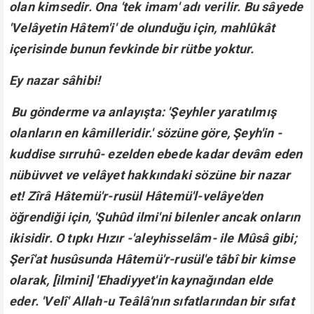
olan kimsedir. Ona 'tek imam' adı verilir. Bu sâyede
'Velâyetin Hâtem'i' de olunduğu için, mahlûkât
içerisinde bunun fevkinde bir rütbe yoktur.
Ey nazar sâhibi!
Bu gönderme va anlayışta: 'Şeyhler yaratılmış
olanların en kâmilleridir.' sözüne göre, Şeyh'in -
kuddise sırruhû- ezelden ebede kadar devâm eden
nübüvvet ve velâyet hakkındaki sözüne bir nazar
et! Zîrâ Hâtemü'r-rusül Hâtemü'l-velâye'den
öğrendiği için, 'Şuhûd ilmi'ni bilenler ancak onların
ikisidir. O tıpkı Hızır -'aleyhisselâm- ile Mûsâ gibi;
Şerî'at husûsunda Hâtemü'r-rusül'e tâbî bir kimse
olarak, [ilmini] 'Ehadiyyet'in kaynağından elde
eder. 'Velî' Allah-u Teâlâ'nın sıfatlarından bir sıfat