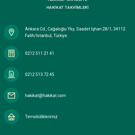
HAKİKAT
TAKVİMLERİ
Ankara Cd., Cağaloğlu Ykş. Saadet İşhan 28/1, 34112
Fatih/İstanbul, Türkiye
0212 511 21 41
0212 513 72 45
hakikat@hakikat.com
Temsilciliklerimiz