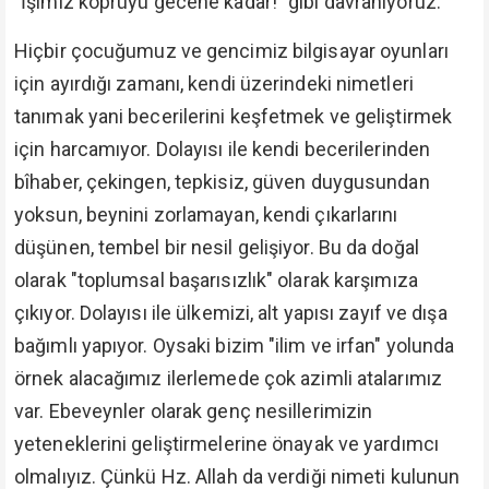
"İşimiz köprüyü gecene kadar!" gibi davranıyoruz.
Hiçbir çocuğumuz ve gencimiz bilgisayar oyunları
için ayırdığı zamanı, kendi üzerindeki nimetleri
tanımak yani becerilerini keşfetmek ve geliştirmek
için harcamıyor. Dolayısı ile kendi becerilerinden
bîhaber, çekingen, tepkisiz, güven duygusundan
yoksun, beynini zorlamayan, kendi çıkarlarını
düşünen, tembel bir nesil gelişiyor. Bu da doğal
olarak "toplumsal başarısızlık" olarak karşımıza
çıkıyor. Dolayısı ile ülkemizi, alt yapısı zayıf ve dışa
bağımlı yapıyor. Oysaki bizim "ilim ve irfan" yolunda
örnek alacağımız ilerlemede çok azimli atalarımız
var. Ebeveynler olarak genç nesillerimizin
yeteneklerini geliştirmelerine önayak ve yardımcı
olmalıyız. Çünkü Hz. Allah da verdiği nimeti kulunun