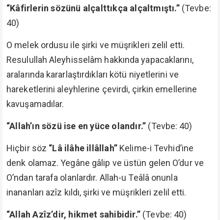
“Kâfirlerin sözünü alçalttıkça alçaltmıştı.”
(Tevbe:
40)
O melek ordusu ile şirki ve müşrikleri zelil etti.
Resulullah Aleyhisselâm hakkında yapacaklarını,
aralarında kararlaştırdıkları kötü niyetlerini ve
hareketlerini aleyhlerine çevirdi, çirkin emellerine
kavuşamadılar.
“Allah’ın sözü ise en yüce olandır.”
(Tevbe: 40)
Hiçbir söz
“Lâ ilâhe illâllah”
Kelime-i Tevhid’ine
denk olamaz. Yegâne gâlip ve üstün gelen O’dur ve
O’ndan tarafa olanlardır. Allah-u Teâlâ onunla
inananları azîz kıldı, şirki ve müşrikleri zelil etti.
“Allah Azîz’dir, hikmet sahibidir.”
(Tevbe: 40)