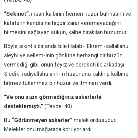
“Sekinet”
; insan kalbinin hemen huzur bulmasını ve
kâfirlerin kendisine hiçbir zarar veremeyeceğini
bilmesini sağlayan sükun, kalbe bırakılan huzurdur.
Böyle sıkıntılı bir anda bile Habib-i Ekrem -sallallahu
aleyhi ve sellem-inin gönlüne herhangi bir hüzün
vermediği gibi, onun feyiz ve bereketi ile arkadaşı
Sıddîk -radiyallahu anh-in hüzününü kaldırıp kalbine
bitmez tükenmez bir huzur ve itminan verdi.
“Ve onu sizin görmediğiniz askerlerle
desteklemişti.”
(Tevbe: 40)
Bu
“Görünmeyen askerler”
melek ordusudur.
Melekler onu mağarada koruyorlardı.