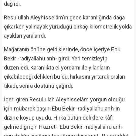
dağ idi.
Resulullah Aleyhisselâm’ın gece karanlığında dağa
çıkarken yalınayak yürüdüğü birkaç kilometrelik yolda
ayakları yaralandı.
Mağaranın önüne geldiklerinde, önce içeriye Ebu
Bekir -radiyallahu anh- girdi. Yeri temizleyip
düzenledi. Karanlıkta el yordamı ile yılanların
çıkabileceği delikleri buldu, hırkasını yırtarak oraları
tıkadı, sonra dostunu çağırdı.
İçeri giren Resulullah Aleyhisselâm yorgun olduğu
için mübarek başını Ebu Bekir -radiyallahu anh-in
dizine koyup uyudu. Hırka bütün deliklere kâfi
gelmediği için Hazret-i Ebu Bekir -radiyallahu anh-
son deliğe ayağının topuğunu dayamıştı. Bir müddet