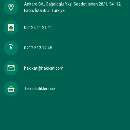
Ankara Cd., Cağaloğlu Ykş. Saadet İşhan 28/1, 34112
Fatih/İstanbul, Türkiye
0212 511 21 41
0212 513 72 45
hakikat@hakikat.com
Temsilciliklerimiz