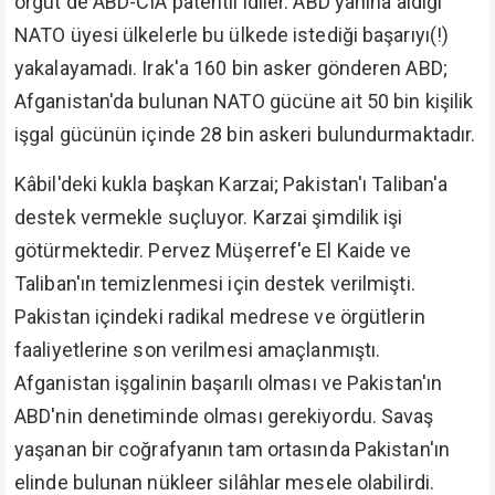
örgüt de ABD-CIA patentli idiler. ABD yanına aldığı
NATO üyesi ülkelerle bu ülkede istediği başarıyı(!)
yakalayamadı. Irak'a 160 bin asker gönderen ABD;
Afganistan'da bulunan NATO gücüne ait 50 bin kişilik
işgal gücünün içinde 28 bin askeri bulundurmaktadır.
Kâbil'deki kukla başkan Karzai; Pakistan'ı Taliban'a
destek vermekle suçluyor. Karzai şimdilik işi
götürmektedir. Pervez Müşerref'e El Kaide ve
Taliban'ın temizlenmesi için destek verilmişti.
Pakistan içindeki radikal medrese ve örgütlerin
faaliyetlerine son verilmesi amaçlanmıştı.
Afganistan işgalinin başarılı olması ve Pakistan'ın
ABD'nin denetiminde olması gerekiyordu. Savaş
yaşanan bir coğrafyanın tam ortasında Pakistan'ın
elinde bulunan nükleer silâhlar mesele olabilirdi.