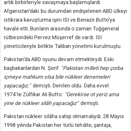
artık birbirleriyle savaşmaya başlamışlardı.
Afganistan'daki bu durumdan endişelenen ABD ülkeyi
istikrara kavuşturma işini ISI ve Benazir Butto'ya
havale etti. Bunların arasında o zaman Tuğgeneral
rütbesindeki Pervez Müşerref de vardı. ISI
yöneticileriyle birlikte Taliban yönetimi kurulmuştu.
Pakistan'da ABD oyunu devam etmekteydi. Eski
başbakanlardan N. Şerif
"Pakistan milleti hep çorba
içmeye mahkum olsa bile nükleer denemeleri
yapacağız."
demişti. Denilen oldu. Daha evvel
1974'te Zülfikar Ali Butto:
"Gerekirse ot yeriz ama
yine de nükleer silâh yapacağız"
demişti.
Pakistan nükleer silâha sahip olmamalıydı. 28 Mayıs
1998 yılında Pakistan her türlü tehdite, şantaja,