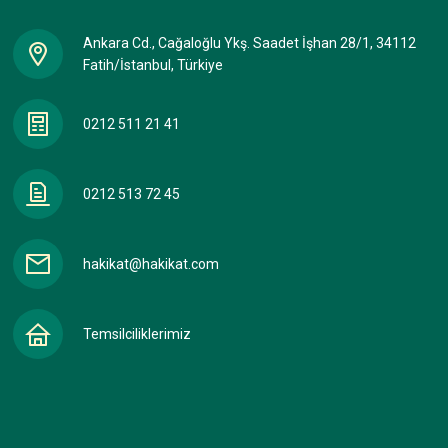
Ankara Cd., Cağaloğlu Ykş. Saadet İşhan 28/1, 34112
Fatih/İstanbul, Türkiye
0212 511 21 41
0212 513 72 45
hakikat@hakikat.com
Temsilciliklerimiz