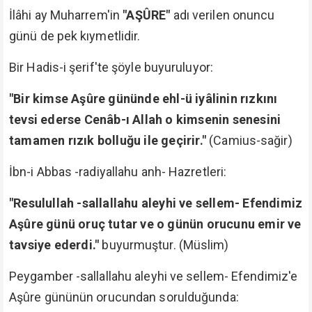
İlâhi ay Muharrem'in
"AŞÛRE"
adı verilen onuncu
günü de pek kıymetlidir.
Bir Hadis-i şerif'te şöyle buyuruluyor:
"Bir kimse Aşûre gününde ehl-ü iyâlinin rızkını
tevsi ederse Cenâb-ı Allah o kimsenin senesini
tamamen rızık bolluğu ile geçirir."
(Camius-sağir)
İbn-i Abbas -radiyallahu anh- Hazretleri:
"Resulullah -sallallahu aleyhi ve sellem- Efendimiz
Aşûre günü oruç tutar ve o günün orucunu emir ve
tavsiye ederdi."
buyurmuştur. (Müslim)
Peygamber -sallallahu aleyhi ve sellem- Efendimiz'e
Aşûre gününün orucundan sorulduğunda: