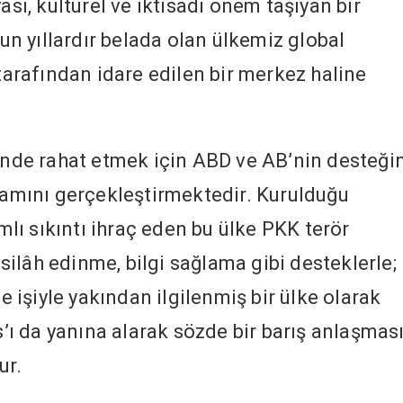
asi, kültürel ve iktisadi önem taşıyan bir
zun yıllardır belada olan ülkemiz global
 tarafından idare edilen bir merkez haline
sinde rahat etmek için ABD ve AB’nin desteği
liamını gerçekleştirmektedir. Kurulduğu
ı sıkıntı ihraç eden bu ülke PKK terör
ilâh edinme, bilgi sağlama gibi desteklerle;
işiyle yakından ilgilenmiş bir ülke olarak
ı da yanına alarak sözde bir barış anlaşmas
ur.