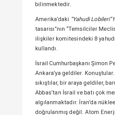
bilinmektedir.
Amerika’daki
“Yahudi Lobileri”
h
tasarısı”nın “Temsilciler Mecli
ilişkiler komitesindeki 8 yahud
kullandı.
İsrail Cumhurbaşkanı Şimon P
Ankara’ya geldiler. Konuştular
sıkıştılar, bir araya geldiler, b
Abbas’tan İsrail ve batı çok mem
algılanmaktadır. İran’da nüklee
doğrulanmış değil. Atom Enerj