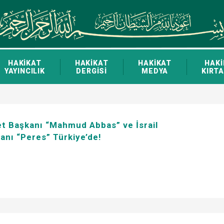
HAKİKAT
HAKİKAT
HAKİKAT
HAKİ
YAYINCILIK
DERGİSİ
MEDYA
KIRTA
let Başkanı “Mahmud Abbas” ve İsrail
nı “Peres” Türkiye’de!