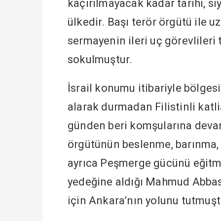
kaçırılmayacak kadar tarihi, siy
ülkedir. Başı terör örgütü ile u
sermayenin ileri uç görevlileri
sokulmuştur.
İsrail konumu itibariyle bölge
alarak durmadan Filistinli kat
günden beri komşularına devaml
örgütünün beslenme, barınma, s
ayrıca Peşmerge gücünü eğitme 
yedeğine aldığı Mahmud Abbas’
için Ankara’nın yolunu tutmuşt