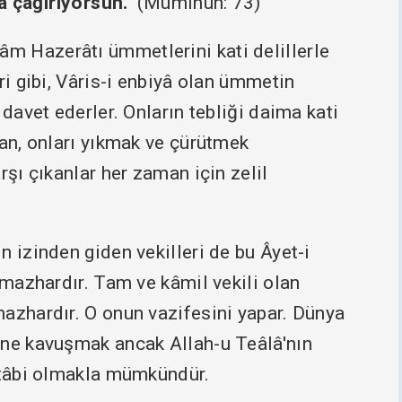
a çağırıyorsun."
(Müminun: 73)
 Hazerâtı ümmetlerini kati delillerle
ri gibi, Vâris-i enbiyâ olan ümmetin
 davet ederler. Onların tebliği daima kati
dan, onları yıkmak ve çürütmek
rşı çıkanlar her zaman için zelil
n izinden giden vekilleri de bu Âyet-i
 mazhardır. Tam ve kâmil vekili olan
azhardır. O onun vazifesini yapar. Dünya
ine kavuşmak ancak Allah-u Teâlâ'nın
e tâbi olmakla mümkündür.