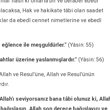
ar nasıl ki onlarla bir ve beraber ebedî
lacaksa, Hak ve hakikate tâbi olan saadet
uklar da ebedî cennet nimetlerine ve ebedî
e eğlence ile meşguldürler."
(Yâsin: 55)
tahtlar üzerine yaslanmışlardır."
(Yâsin: 56)
 Allah ve Resul'üne, Allah ve Resul'ünün
dır.
llah'ı seviyorsanız bana tâbi olunuz ki, Alla
 bağışlasın. Allah son derece bağışlayıcı ve