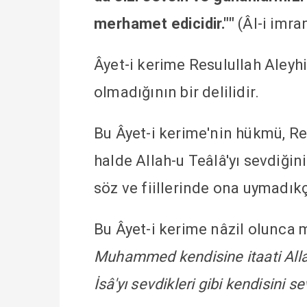
merhamet edicidir.""
(Âl-i imran
Âyet-i kerime Resulullah Aley
olmadığının bir delilidir.
Bu Âyet-i kerime'nin hükmü, Re
halde Allah-u Teâlâ'yı sevdiğin
söz ve fiillerinde ona uymadıkç
Bu Âyet-i kerime nâzil olunca 
Muhammed kendisine itaati Allah'a
İsâ'yı sevdikleri gibi kendisini