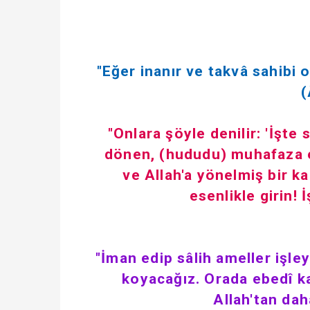
"Eğer inanır ve takvâ sahibi 
(
"Onlara şöyle denilir: 'İşte
dönen, (hududu) muhafaza 
ve Allah'a yönelmiş bir k
esenlikle girin!
"İman edip sâlih ameller işle
koyacağız. Orada ebedî kal
Allah'tan dah