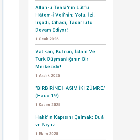
Allah-u Teâlâ'nın Lütfu
Hâtem-i̇ Veli̇'ni̇n; Yolu, İzi̇,
İrşadı, Ci̇hadı, Tasarrufu
Devam Edi̇yor!
1 Ocak 2026
Vati̇kan; Küfrün, İslâm Ve
Türk Düşmanlığının Bi̇r
Merkezi̇di̇r!
1 Aralık 2025
"BİRBİRİNE HASIM İKİ ZÜMRE."
(Hacc 19)
1 Kasım 2025
Hakk'ın Kapısını Çalmak; Duâ
ve Niyaz
1 Ekim 2025