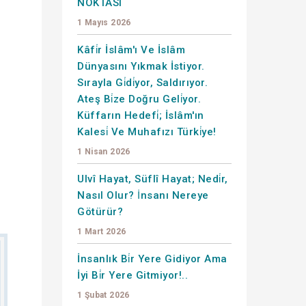
NOKTASI
1 Mayıs 2026
Kâfi̇r İslâm'ı Ve İslâm
Dünyasını Yıkmak İstiyor.
Sırayla Gi̇di̇yor, Saldırıyor.
Ateş Bi̇ze Doğru Geli̇yor.
Küffarın Hedefi̇; İslâm'ın
Kalesi̇ Ve Muhafızı Türki̇ye!
1 Nisan 2026
Ulvî Hayat, Süflî Hayat; Nedi̇r,
Nasıl Olur? İnsanı Nereye
Götürür?
1 Mart 2026
İnsanlık Bi̇r Yere Gidiyor Ama
İyi Bi̇r Yere Gitmiyor!..
1 Şubat 2026