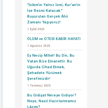
"İslâm'ın Yalnız İsmi̇, Kur'an'ın
İse Resmi̇ Kalacak."
Buyurulan Gerçek Âhi̇r
Zamanı Yaşıyoruz!
1 Eylül 2025
ÖLÜM ve ÖTESİ KABİR HAYATI
1 Ağustos 2025
Ey Neci̇p Mi̇llet! Bu Di̇n, Bu
Vatan Bi̇ze Emanetti̇r. Bu
Uğurda Ci̇had Etmek,
Şehadete Yürümek
Şerefi̇mi̇zdi̇r!
1 Temmuz 2025
Bu Gidişat Nereye Gidiyor?
Neye, Nasıl Hazırlanmamız
Lâzım?