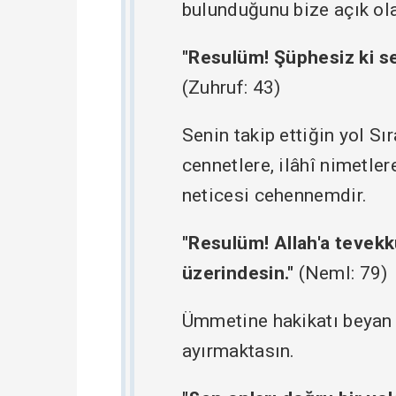
bulunduğunu bize açık ol
"Resulüm! Şüphesiz ki se
(Zuhruf: 43)
Senin takip ettiğin yol Sı
cennetlere, ilâhî nimetle
neticesi cehennemdir.
"Resulüm! Allah'a tevekk
üzerindesin."
(Neml: 79)
Ümmetine hakikatı beyan e
ayırmaktasın.