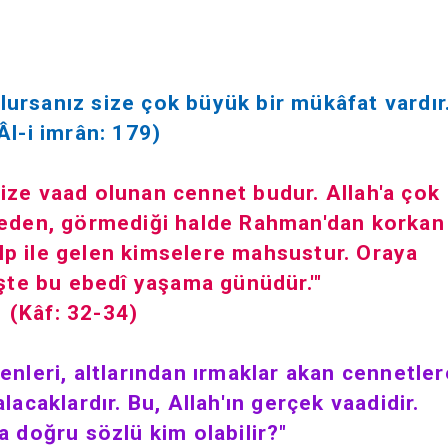
olursanız size çok büyük bir mükâfat vardır.
Âl-i imrân: 179)
 size vaad olunan cennet budur. Allah'a çok
eden, görmediği halde Rahman'dan korkan
alp ile gelen kimselere mahsustur. Oraya
 İşte bu ebedî yaşama günüdür.'"
(Kâf: 32-34)
yenleri, altlarından ırmaklar akan cennetler
acaklardır. Bu, Allah'ın gerçek vaadidir.
a doğru sözlü kim olabilir?"