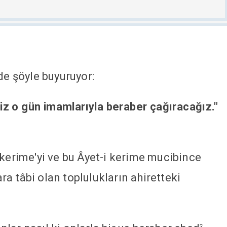
de şöyle buyuruyor:
 biz o gün imamlarıyla beraber çağıracağız."
 kerime'yi ve bu Âyet-i kerime mucibince
a tâbi olan toplulukların ahiretteki