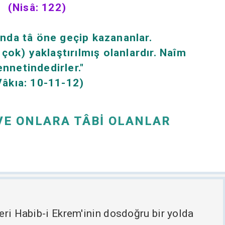
(Nisâ: 122)
rında tâ öne geçip kazananlar.
 çok) yaklaştırılmış olanlardır. Naîm
ennetindedirler."
Vâkıa: 10-11-12)
VE ONLARA TÂBİ OLANLAR
eri Habib-i Ekrem'inin dosdoğru bir yolda