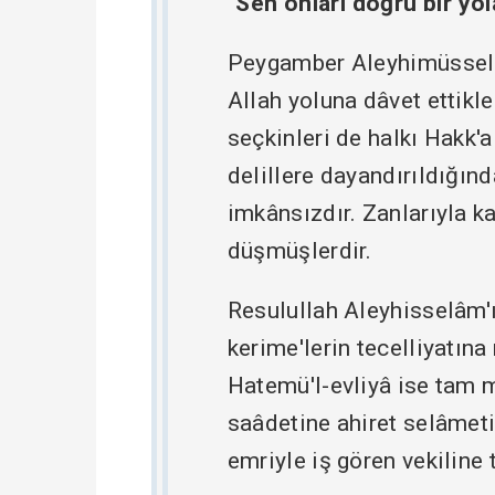
"Sen onları doğru bir yol
Peygamber Aleyhimüsselâm
Allah yoluna dâvet ettikle
seçkinleri de halkı Hakk'a
delillere dayandırıldığın
imkânsızdır. Zanlarıyla ka
düşmüşlerdir.
Resulullah Aleyhisselâm'ı
kerime'lerin tecelliyatına
Hatemü'l-evliyâ ise tam m
saâdetine ahiret selâmet
emriyle iş gören vekilin