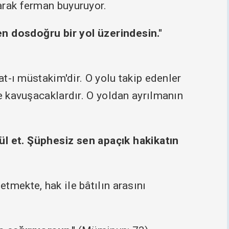
arak ferman buyuruyor.
n dosdoğru bir yol üzerindesin."
rat-ı müstakim'dir. O yolu takip edenler
re kavuşacaklardır. O yoldan ayrılmanın
ül et. Şüphesiz sen apaçık hakikatın
tmekte, hak ile bâtılın arasını