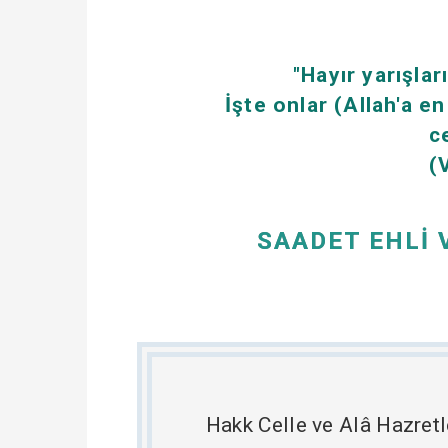
"Hayır yarışla
İşte onlar (Allah'a en
c
(
SAADET EHLİ 
Hakk Celle ve Alâ Hazretl