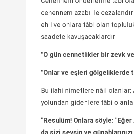
Cehennem önderlerine tâbi olanl
cehennem azabı ile cezalandırı
ehli ve onlara tâbi olan toplul
saadete kavuşacaklardır.
"O gün cennetlikler bir zevk v
"Onlar ve eşleri gölgeliklerde 
Bu ilahi nimetlere nâil olanlar;
yolundan gidenlere tâbi olanlar
"Resulüm! Onlara söyle: "Eğer A
da sizi sevsin ve günahlarınızı