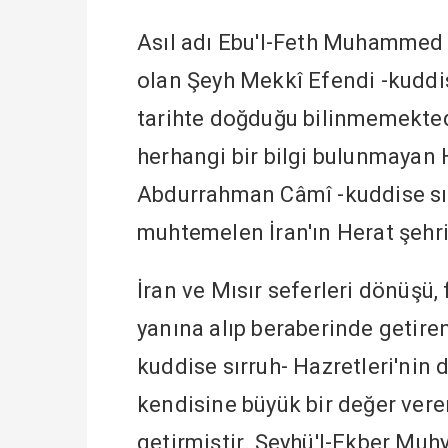
Asıl adı Ebu'l-Feth Muhammed
olan Şeyh Mekkî Efendi -kuddis
tarihte doğduğu bilinmemekted
herhangi bir bilgi bulunmayan 
Abdurrahman Câmî -kuddise sırr
muhtemelen İran'ın Herat şehri
İran ve Mısır seferleri dönüşü, 
yanına alıp beraberinde getire
kuddise sırruh- Hazretleri'nin
kendisine büyük bir değer vere
getirmiştir. Şeyhü'l-Ekber Muhy