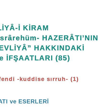
İYÂ-İ KİRAM
Esrârehüm- HAZERÂTI’NIN
EVLİYÂ” HAKKINDAKİ
e İFŞAATLARI (85)
endi -kuddise sırruh- (1)
ATI ve ESERLERİ