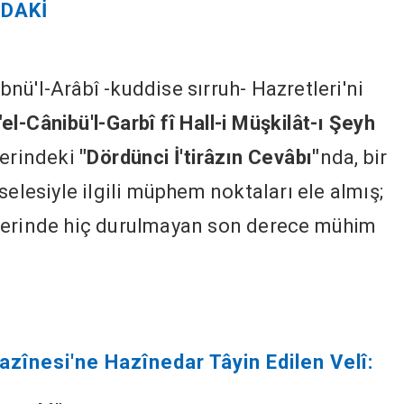
NDAKİ
nü'l-Arâbî -kuddise sırruh- Hazretleri'ni
"el-Cânibü'l-Garbî fî Hall-i Müşkilât-ı Şeyh
serindeki
"Dördünci İ'tirâzın Cevâbı"
nda, bir
elesiyle ilgili müphem noktaları ele almış;
zerinde hiç durulmayan son derece mühim
zînesi'ne Hazînedar Tâyin Edilen Velî: