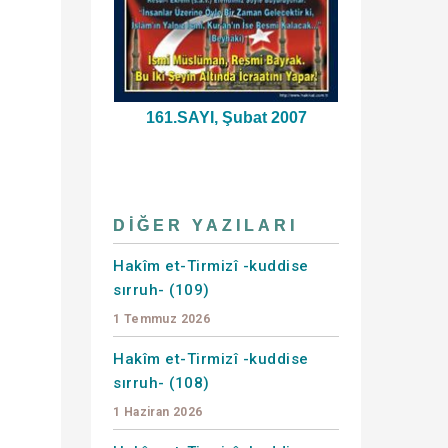
161.SAYI, Şubat 2007
DIĞER YAZILARI
Hakîm et-Tirmizî -kuddise
sırruh- (109)
1 Temmuz 2026
Hakîm et-Tirmizî -kuddise
sırruh- (108)
1 Haziran 2026