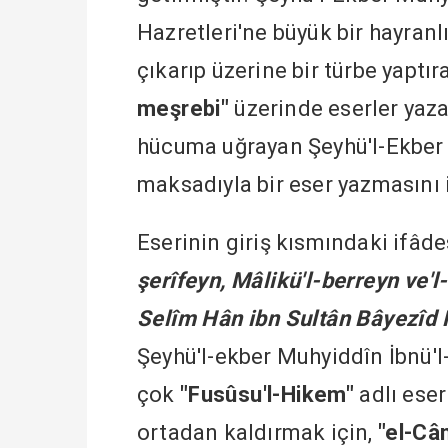
Hazretleri'ne büyük bir hayran
çıkarıp üzerine bir türbe yaptı
meşrebi"
üzerinde eserler yaza
hücuma uğrayan Şeyhü'l-Ekber 
maksadıyla bir eser yazmasını i
Eserinin giriş kısmındaki ifâd
şerîfeyn, Mâlikü'l-berreyn ve'l
Selîm Hân ibn Sultân Bâyezî
Şeyhü'l-ekber Muhyiddîn İbnü'l-
çok
"Fusûsu'l-Hikem"
adlı eser
ortadan kaldırmak için,
"el-Cân