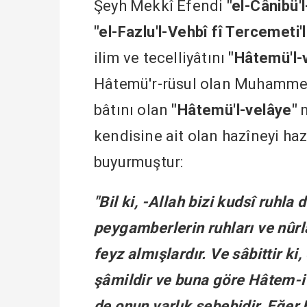
Şeyh Mekkî Efendi
"el-Cânibü'
"el-Fazlu'l-Vehbî fî Tercemeti'l
ilim ve tecelliyâtını
"Hâtemü'l-
Hâtemü'r-rüsul olan Muhammed 
bâtını olan
"Hâtemü'l-velâye"
m
kendisine ait olan hazîneyi h
buyurmuştur:
"Bil ki, -Allah bizi kudsî ruhla
peygamberlerin ruhları ve nûrl
feyz almışlardır. Ve sâbittir ki
şâmildir ve buna göre Hâtem-i 
de onun varlık sebebidir. Eğer