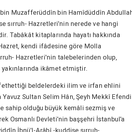
 bin Muzafferüddîn bin Hamîdüddîn Abdulla
e sırruh- Hazretleri'nin nerede ve hangi
ir. Tabâkât kitaplarında hayatı hakkında
Hazret, kendi ifâdesine göre Molla
uh- Hazretleri'nin talebelerinden olup,
 yakınlarında ikâmet etmiştir.
fethettiği beldelerdeki ilim ve irfan ehlini
n Yavuz Sultan Selim Hân, Şeyh Mekkî Efendi
 de sahip olduğu büyük kemâli sezmiş ve
rek Osmanlı Devleti'nin başşehri İstanbul'a
iddîn İbnü'l-Arâbî -kuddise sırruh-