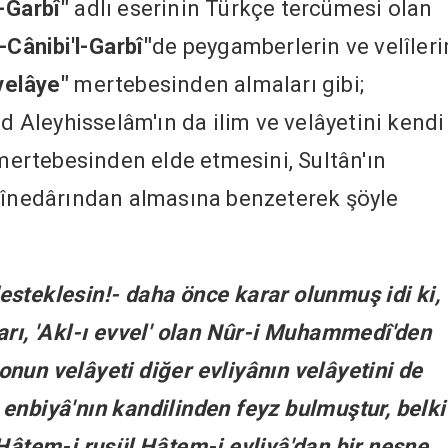
l-Garbî"
adlı eserinin Türkçe tercümesi olan
-Cânibi'l-Garbî"
de peygamberlerin ve velîleri
velâye"
mertebesinden almaları gibi;
Aleyhisselâm'ın da ilim ve velâyetini kendi
ertebesinden elde etmesini, Sultân'ın
azînedârından almasına benzeterek şöyle
 desteklesin!- daha önce karar olunmuş idi ki,
arı, 'Akl-ı evvel' olan Nûr-i Muhammedî'den
, onun velâyeti diğer evliyânın velâyetini de
enbiyâ'nın kandilinden feyz bulmuştur, belki
 Hâtem-i rusül Hâtem-i evliyâ'dan bir nesne