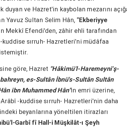
lık duyan ve Hazret'in kaybolan mezarını açığ
ran Yavuz Sultan Selim Hân,
"Ekberiyye
n Mekkî Efendi'den, zâhir ehli tarafından
-kuddise sırruh- Hazretleri'ni müdâfaa
stemiştir.
esine göre, Hazret
"Hâkimü'l-Haremeyni'ş-
-bahreyn, es-Sultân İbnü's-Sultân Sultân
d Hân ibn Muhammed Hân"
ın emri üzerine,
Arâbî -kuddise sırruh- Hazretleri'nin daha
indeki beyanlarına yöneltilen itirazları
ibü'l-Garbî fî Hall-i Müşkilât-ı Şeyh