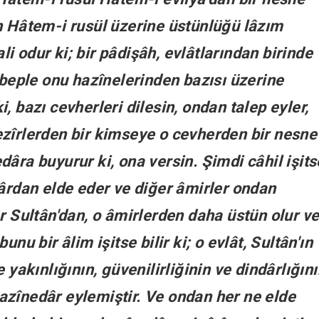
n Hâtem-i rusül üzerine üstünlüğü lâzım
 odur ki; bir pâdişâh, evlâtlarından birinde
ebeple onu hazînelerinden bazısı üzerine
, bazı cevherleri dilesin, ondan talep eyler,
zîrlerden bir kimseye o cevherden bir nesne
âra buyurur ki, ona versin. Şimdi câhil işits
dârdan elde eder ve diğer âmirler ondan
r Sultân'dan, o âmirlerden daha üstün olur v
nu bir âlim işitse bilir ki; o evlât, Sultân'ın
 yakınlığının, güvenilirliğinin ve dindârlığın
azînedâr eylemiştir. Ve ondan her ne elde