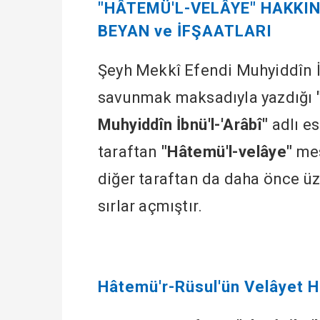
"HÂTEMÜ'L-VELÂYE" HAKKI
BEYAN ve İFŞAATLARI
Şeyh Mekkî Efendi Muhyiddîn İb
savunmak maksadıyla yazdığı
Muhyiddîn İbnü'l-'Arâbî"
adlı e
taraftan
"Hâtemü'l-velâye"
mes
diğer taraftan da daha önce ü
sırlar açmıştır.
Hâtemü'r-Rüsul'ün Velâyet Ha