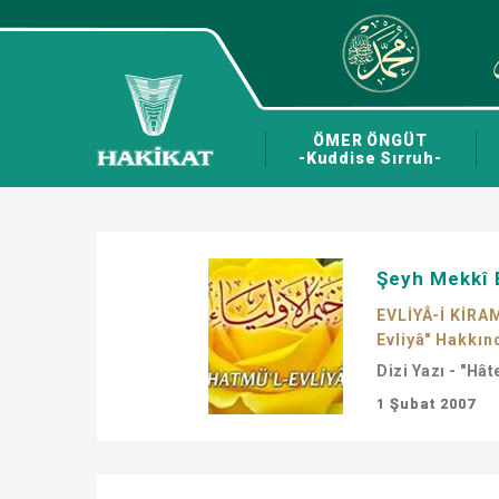
ÖMER ÖNGÜT
-Kuddise Sırruh-
Şeyh Mekkî E
EVLİYÂ-İ KİRA
Evliyâ" Hakkınd
Dizi Yazı - "Hâ
1 Şubat 2007