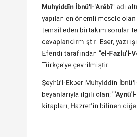
Muhyiddîn İbnü'l-'Arâbî"
adı alt
yapılan en önemli mesele ola
temsil eden birtakım sorular te
cevaplandırmıştır. Eser, yazılı
Efendi tarafından
"el-Fazlu'l-
Türkçe'ye çevrilmiştir.
Şeyhü'l-Ekber Muhyiddîn İbnü'l-
beyanlarıyla ilgili olan;
"'Aynü'l
kitapları, Hazret'in bilinen diğe