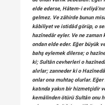
elde ederse, Hâtem-i evliyâ'nı
gelmez. Ve zâhirde bunun misali
kâbiliyet ve istidâd görüp, o s
hazînedâr eyler. Ve ne zaman ki
ondan elde eder. Eğer büyük ve
bahş eylemek dilerse; o hazîned
ki; Sultân cevherleri o hazîne
alırlar; zanneder ki o Hazînedâ
onlar ona muhtaç olurlar. Eğer bu
katında yakın bir hizmetçidir ve
kemâlinden ötürü Sultân onu h