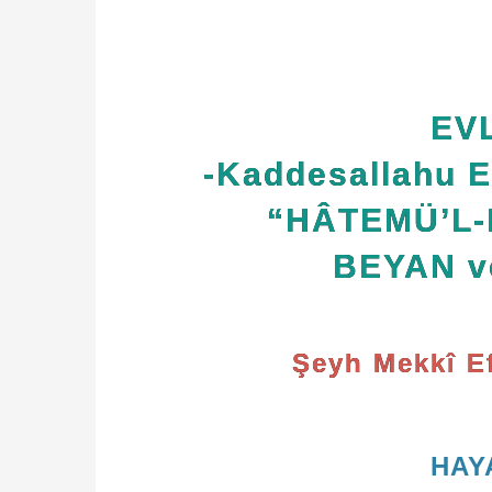
EVL
-Kaddesallahu 
“HÂTEMÜ’L-
BEYAN v
Şeyh Mekkî Ef
HAY