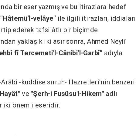
ında bir eser yazmış ve bu itirazlara hedef
n
"Hâtemü'l-velâye"
ile ilgili itirazları, iddiaları
rtip ederek tafsilâtlı bir biçimde
şından yaklaşık iki asır sonra, Ahmed Neylî
Vehbî fî Tercemeti'l-Cânibi'l-Garbî"
adıyla
Arâbî -kuddise sırruh- Hazretleri'nin benzeri
-Hayât"
ve
"Şerh-i Fusûsu'l-Hikem"
adlı
r iki önemli eseridir.