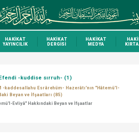
HAKİKAT
HAKİKAT
HAKİKAT
HAKİ
YAYINCILIK
DERGİSİ
MEDYA
KIRTA
fendi -kuddise sırruh- (1)
M -kaddesallahu Esrârehüm- Hazerâtı'nın "Hâtemü'l-
aki Beyan ve İfşaatları (85)
temü'l-Evliyâ" Hakkındaki Beyan ve İfşaatlar