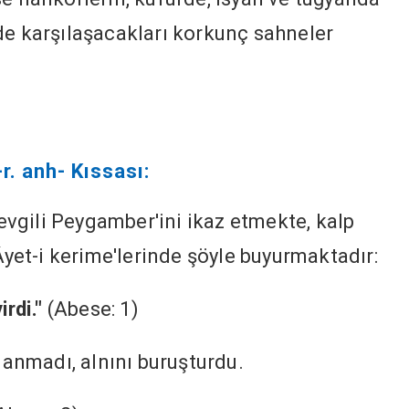
de karşılaşacakları korkunç sahneler
. anh- Kıssası:
sevgili Peygamber'ini ikaz etmekte, kalp
 Âyet-i kerime'lerinde şöyle buyurmaktadır:
rdi."
(Abese: 1)
nmadı, alnını buruşturdu.