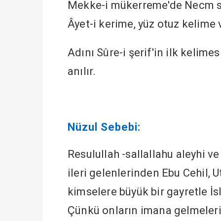
Mekke-i mükerreme'de Necm sûre
Âyet-i kerime, yüz otuz kelime 
Adını Sûre-i şerif'in ilk kelime
anılır.
Nüzul Sebebi:
Resulullah -sallallahu aleyhi v
ileri gelenlerinden Ebu Cehil, U
kimselere büyük bir gayretle İs
Çünkü onların imana gelmeleri