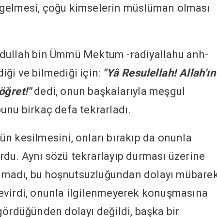
 gelmesi, çoğu kimselerin müslüman olması
bdullah bin Ümmü Mektum -radiyallahu anh-
ği ve bilmediği için:
"Yâ Resulellah! Allah'ın
öğret!"
dedi, onun başkalarıyla meşgul
unu birkaç defa tekrarladı.
n kesilmesini, onları bırakıp da onunla
du. Aynı sözü tekrarlayıp durması üzerine
madı, bu hoşnutsuzluğundan dolayı mübare
evirdi, onunla ilgilenmeyerek konuşmasına
gördüğünden dolayı değildi, başka bir