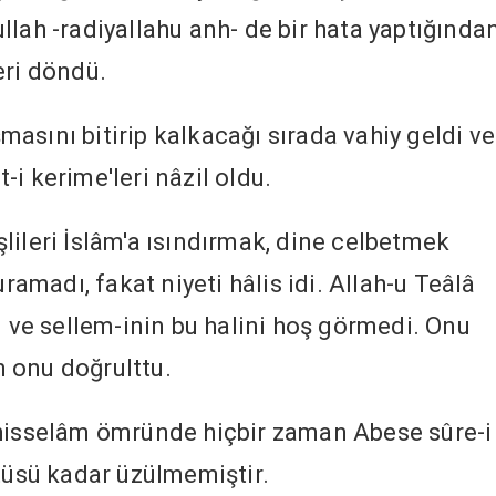
llah -radiyallahu anh- de bir hata yaptığında
eri döndü.
asını bitirip kalkacağı sırada vahiy geldi ve
t-i kerime'leri nâzil oldu.
lileri İslâm'a ısındırmak, dine celbetmek
uramadı, fakat niyeti hâlis idi. Allah-u Teâlâ
i ve sellem-inin bu halini hoş görmedi. Onu
in onu doğrulttu.
yhisselâm ömründe hiçbir zaman Abese sûre-i
ntüsü kadar üzülmemiştir.