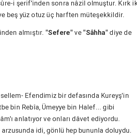
-i şerif'inden sonra nâzil olmuştur. Kırk ik
ve beş yüz otuz üç harften müteşekkildir.
sinden almıştır.
"Sefere"
ve
"Sâhha"
diye de
e sellem- Efendimiz bir defasında Kureyş'in
tbe bin Rebîa, Ümeyye bin Halef... gibi
lâm'ı anlatıyor ve onları dâvet ediyordu.
 arzusunda idi, gönlü hep bununla doluydu.