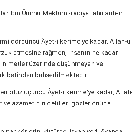
ullah bin Ümmü Mektum -radiyallahu anh-ın
irmi dördüncü Âyet-i kerime'ye kadar, Allah-u
erzuk etmesine rağmen, insanın ne kadar
u nimetler üzerinde düşünmeyen ve
 âkıbetinden bahsedilmektedir.
en otuz üçüncü Âyet-i kerime'ye kadar, Allah
t ve azametinin delilleri gözler önüne
se nankörlerin, küfürde, isyan ve tuğyanda