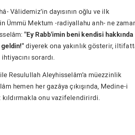
hâ- Vâlidemiz'in dayısının oğlu ve ilk
bin Ümmü Mektum -radiyallahu anh- ne zama
isselâm:
"Ey Rabb'imin beni kendisi hakkında
 geldin!"
diyerek ona yakınlık gösterir, iltifat
 ihtiyacını sorardı.
- ile Resulullah Aleyhisselâm'a müezzinlik
elâm hemen her gazâya çıkışında, Medine-i
kıldırmakla onu vazifelendirirdi.