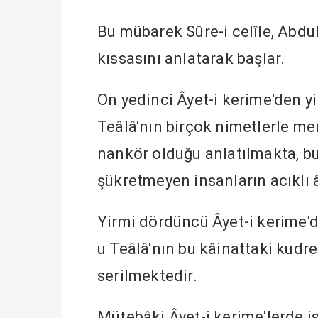
Bu mübarek Sûre-i celîle, Abd
kıssasını anlatarak başlar.
On yedinci Âyet-i kerime'den y
Teâlâ'nın birçok nimetlerle m
nankör olduğu anlatılmakta, b
şükretmeyen insanların acıklı
Yirmi dördüncü Âyet-i kerime'd
u Teâlâ'nın bu kâinattaki kudre
serilmektedir.
Mütebâki Âyet-i kerime'lerde i