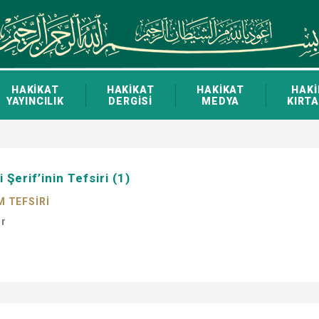
HAKİKAT
HAKİKAT
HAKİKAT
HAKİ
YAYINCILIK
DERGİSİ
MEDYA
KIRTA
Şerif’inin Tefsiri (1)
M TEFSİRİ
ir