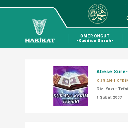
ÖMER ÖNGÜT
-Kuddise Sırruh-
Abese Sûre-i 
KUR'AN-I KERİ
Dizi Yazı - Tefs
1 Şubat 2007