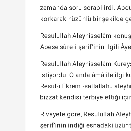
zamanda soru sorabilirdi. Abdu
korkarak hüzünlü bir şekilde g
Resulullah Aleyhisselâm konuşm
Abese sûre-i şerif'inin ilgili Âye
Resulullah Aleyhisselâm Kureyş
istiyordu. O anda âmâ ile ilgi k
Resul-i Ekrem -sallallahu aleyh
bizzat kendisi terbiye ettiği iç
Rivayete göre, Resulullah Ale
şerif'inin indiği esnadaki üzü