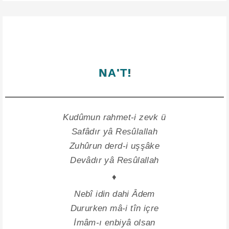
NA'T!
Kudûmun rahmet-i zevk ü
Safâdır yâ Resûlallah
Zuhûrun derd-i uşşâke
Devâdır yâ Resûlallah
♦
Nebî idin dahi Âdem
Dururken mâ-i tîn içre
İmâm-ı enbiyâ olsan