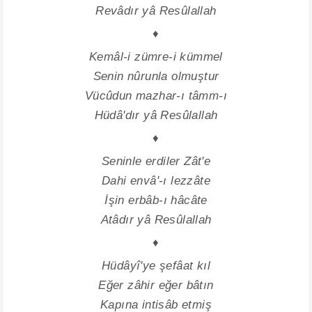
Revâdır yâ Resûlallah
♦
Kemâl-i zümre-i kümmel
Senin nûrunla olmuştur
Vücûdun mazhar-ı tâmm-ı
Hüdâ'dır yâ Resûlallah
♦
Seninle erdiler Zât'e
Dahi envâ'-ı lezzâte
İşin erbâb-ı hâcâte
Atâdır yâ Resûlallah
♦
Hüdâyî'ye şefâat kıl
Eğer zâhir eğer bâtın
Kapına intisâb etmiş