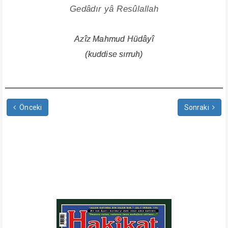
Gedâdır yâ Resûlallah
Azîz Mahmud Hüdâyî
(kuddise sırruh)
Önceki
Sonraki