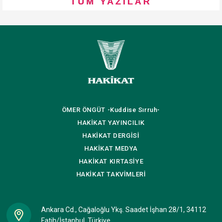
TÜM YAZILAR
ÖMER ÖNGÜT
-Kuddise Sırruh-
HAKİKAT
YAYINCILIK
HAKİKAT
DERGİSİ
HAKİKAT
MEDYA
HAKİKAT
KIRTASİYE
HAKİKAT
TAKVİMLERİ
Ankara Cd., Cağaloğlu Ykş. Saadet İşhan 28/1, 34112
Fatih/İstanbul, Türkiye