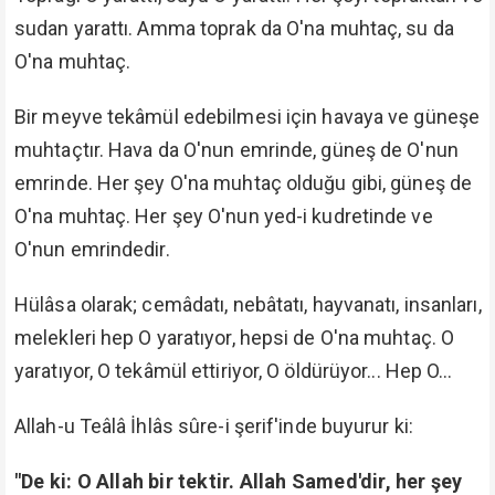
sudan yarattı. Amma toprak da O'na muhtaç, su da
O'na muhtaç.
Bir meyve tekâmül edebilmesi için havaya ve güneşe
muhtaçtır. Hava da O'nun emrinde, güneş de O'nun
emrinde. Her şey O'na muhtaç olduğu gibi, güneş de
O'na muhtaç. Her şey O'nun yed-i kudretinde ve
O'nun emrindedir.
Hülâsa olarak; cemâdatı, nebâtatı, hayvanatı, insanları,
melekleri hep O yaratıyor, hepsi de O'na muhtaç. O
yaratıyor, O tekâmül ettiriyor, O öldürüyor... Hep O...
Allah-u Teâlâ İhlâs sûre-i şerif'inde buyurur ki:
"De ki: O Allah bir tektir. Allah Samed'dir, her şey