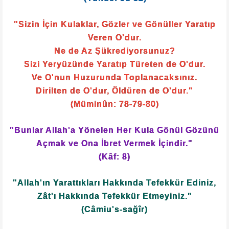
"Sizin İçin Kulaklar, Gözler ve Gönüller Yaratıp
Veren O'dur.
Ne de Az Şükrediyorsunuz?
Sizi Yeryüzünde Yaratıp Türeten de O'dur.
Ve O'nun Huzurunda Toplanacaksınız.
Dirilten de O'dur, Öldüren de O'dur."
(Müminûn: 78-79-80)
"Bunlar Allah'a Yönelen Her Kula Gönül Gözünü
Açmak ve Ona İbret Vermek İçindir."
(Kâf: 8)
"Allah'ın Yarattıkları Hakkında Tefekkür Ediniz,
Zât'ı Hakkında Tefekkür Etmeyiniz."
(Câmiu's-sağîr)