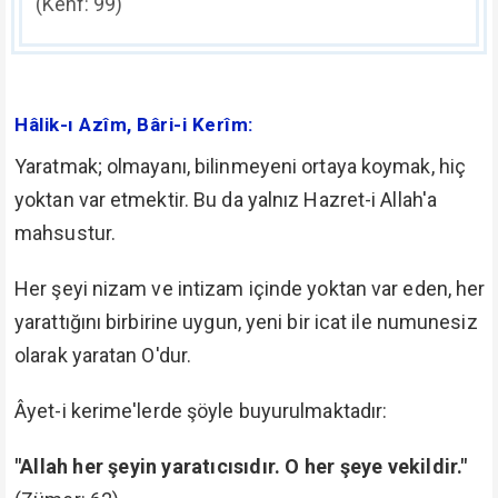
(Kehf: 99)
Hâlik-ı Azîm, Bâri-i Kerîm:
Yaratmak; olmayanı, bilinmeyeni ortaya koymak, hiç
yoktan var etmektir. Bu da yalnız Hazret-i Allah'a
mahsustur.
Her şeyi nizam ve intizam içinde yoktan var eden, her
yarattığını birbirine uygun, yeni bir icat ile numunesiz
olarak yaratan O'dur.
Âyet-i kerime'lerde şöyle buyurulmaktadır:
"Allah her şeyin yaratıcısıdır. O her şeye vekildir."