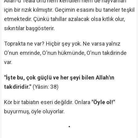
Allah-u Teâlâ onu hem kendileri hem de hayvanları
için bir rızık kılmıştır. Geçimin esasını bu taneler teşkil
etmektedir. Çünkü tahıllar azalacak olsa kıtlık olur,
sıkıntılar başgösterir.
Toprakta ne var? Hiçbir şey yok. Ne varsa yalnız
O'nun emrinde, O'nun hükmünde, O'nun takdirinde
var.
"İşte bu, çok güçlü ve her şeyi bilen Allah'ın
takdiridir."
(Yâsin: 38)
Kör bir tabiatın eseri değildir. Onlara
"Öyle ol!"
buyurmuş, öyle oluyorlar.
•