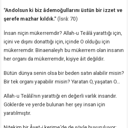
"Andolsun ki biz âdemoğullarını üstün bir izzet ve
şerefe mazhar kıldık."
(İsrâ: 70)
İnsan niçin mükerremdir? Allah-u Teâlâ yarattığı için,
içini ve dışını donattığı için, içinde O olduğu için
mükerremdir. Binaenaleyh bu mükerrem olan insanın
her organı da mükerremdir, kişiye âit değildir.
Bütün dünya senin olsa bir beden satın alabilir misin?
Bir tek organı yapabilir misin? Yaratan O, yaşatan O...
Allah-u Teâlâ'nın yarattığı en değerli varlık insandır.
Göklerde ve yerde bulunan her şey insan için
yaratılmıştır.
Nitekim bir Âyet-i kerime'de de şöyle buyuruluyor: