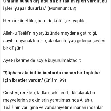
Onların bunun dışında da bir takım işleri vardır, bu
işleri yapar dururlar."
(Müminûn: 63)
Hem inkâr ettiler, hem de kötü işler yaptılar.
Allah-u Teâlâ'nın yeryüzünde meydana getirdiği,
sayılamayacak kadar çok olan ihtiyaç giderici şeyleri
bir düşün!
Âyet-i kerime'de şöyle buyurulmaktadır:
"Şüphesiz ki bütün bunlarda inanan bir topluluk
için ibretler vardır."
(En'âm: 99)
Cinsleri, renkleri, tadları, şekilleri farklı olarak bu
meyvelerin ve ekinlerin yaratılmasında Allah-u
Teâlâ'nın varlığına ve vahdaniyetine inanan insanlar