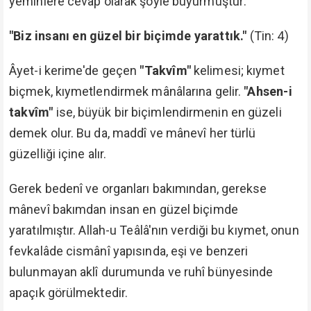
yeminlere cevap olarak şöyle buyurmuştur:
"Biz insanı en güzel bir biçimde yarattık."
(Tin: 4)
Âyet-i kerime'de geçen
"Takvîm"
kelimesi; kıymet
biçmek, kıymetlendirmek mânâlarına gelir.
"Ahsen-i
takvîm"
ise, büyük bir biçimlendirmenin en güzeli
demek olur. Bu da, maddî ve mânevî her türlü
güzelliği içine alır.
Gerek bedenî ve organları bakımından, gerekse
mânevî bakımdan insan en güzel biçimde
yaratılmıştır. Allah-u Teâlâ'nın verdiği bu kıymet, onun
fevkalâde cismânî yapısında, eşi ve benzeri
bulunmayan aklî durumunda ve ruhî bünyesinde
apaçık görülmektedir.