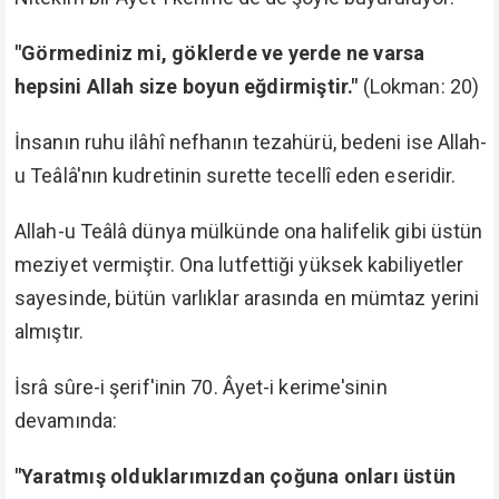
"Görmediniz mi, göklerde ve yerde ne varsa
hepsini Allah size boyun eğdirmiştir."
(Lokman: 20)
İnsanın ruhu ilâhî nefhanın tezahürü, bedeni ise Allah-
u Teâlâ'nın kudretinin surette tecellî eden eseridir.
Allah-u Teâlâ dünya mülkünde ona halifelik gibi üstün
meziyet vermiştir. Ona lutfettiği yüksek kabiliyetler
sayesinde, bütün varlıklar arasında en mümtaz yerini
almıştır.
İsrâ sûre-i şerif'inin 70. Âyet-i kerime'sinin
devamında:
"Yaratmış olduklarımızdan çoğuna onları üstün