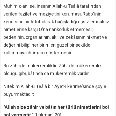
Mühim olan ise, insanın Allah-u Teâlâ tarafından
verilen fazilet ve meziyetini koruması, Rabb'inin
kendisine bir lütuf olarak bağışladığı eşsiz emsalsiz
nimetlerine karşı O'na nankörlük etmemesi;
bedeninin, organlarının, akıl ve zekâsının hikmet ve
değerini bilip, her birini en güzel bir şekilde
kullanmaya ihtimam göstermesidir.
Bu zâhirde mükerremliktir. Zâhirde mükerremlik
olduğu gibi, bâtında da mükerremlik vardır.
Nitekim Allah-u Teâlâ bir Âyet-i kerime'sinde şöyle
buyurmaktadır:
"Allah size zâhir ve bâtın her türlü nimetlerini bol
bol vermiştir."
(Lokman: 20)