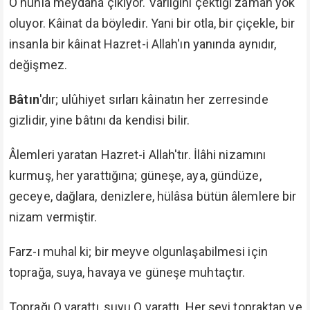
O'nunla meydana çıkıyor. Varlığını çektiği zaman yok
oluyor. Kâinat da böyledir. Yani bir otla, bir çiçekle, bir
insanla bir kâinat Hazret-i Allah'ın yanında aynıdır,
değişmez.
Bâtın
'dır; ulûhiyet sırları kâinatın her zerresinde
gizlidir, yine bâtını da kendisi bilir.
Âlemleri yaratan Hazret-i Allah'tır. İlâhi nizamını
kurmuş, her yarattığına; güneşe, aya, gündüze,
geceye, dağlara, denizlere, hülâsa bütün âlemlere bir
nizam vermiştir.
Farz-ı muhal ki; bir meyve olgunlaşabilmesi için
toprağa, suya, havaya ve güneşe muhtaçtır.
Toprağı O yarattı, suyu O yarattı. Her şeyi topraktan ve