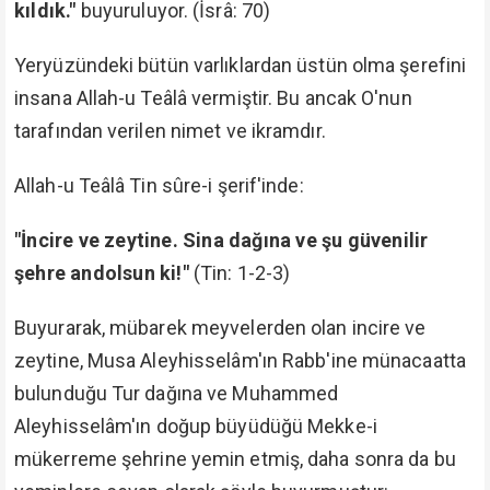
kıldık."
buyuruluyor. (İsrâ: 70)
Yeryüzündeki bütün varlıklardan üstün olma şerefini
insana Allah-u Teâlâ vermiştir. Bu ancak O'nun
tarafından verilen nimet ve ikramdır.
Allah-u Teâlâ Tin sûre-i şerif'inde:
"İncire ve zeytine. Sina dağına ve şu güvenilir
şehre andolsun ki!"
(Tin: 1-2-3)
Buyurarak, mübarek meyvelerden olan incire ve
zeytine, Musa Aleyhisselâm'ın Rabb'ine münacaatta
bulunduğu Tur dağına ve Muhammed
Aleyhisselâm'ın doğup büyüdüğü Mekke-i
mükerreme şehrine yemin etmiş, daha sonra da bu