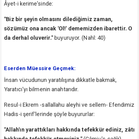
Âyet-i kerime'sinde:
"Biz bir şeyin olmasını dilediğimiz zaman,
sözümüz ona ancak 'Ol!' dememizden ibarettir. O
da derhal oluverir."
buyuruyor. (Nahl: 40)
Eserden Müessire Geçmek:
İnsan vücudunun yaratılışına dikkatle bakmak,
Yaratıcı'yı bilmenin anahtarıdır.
Resul-i Ekrem -sallallahu aleyhi ve sellem- Efendimiz
Hadis-i şerif'lerinde şöyle buyururlar:
"Allah'ın yarattıkları hakkında tefekkür ediniz, zâtı
hakkında tefekkür etmeyiniz."
(Câmiu's-sağîr)