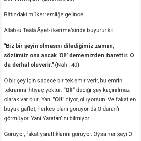
Bâtındaki mükerremliğe gelince;
Allah-u Teâlâ Âyet-i kerime'sinde buyurur ki:
"Biz bir şeyin olmasını dilediğimiz zaman,
sözümüz ona ancak 'Ol!' dememizden ibarettir. O
da derhal oluverir."
(Nahl: 40)
O bir şey için sadece bir tek emir verir, bu emrin
tekrarına ihtiyaç yoktur.
"Ol!"
dediği şey kaçınılmaz
olarak var olur. Yani
"Ol!"
diyor, oluyorsun. Ve fakat en
büyük gaflet, herkes olanı görüyor da Olduran'ı
görmüyor. Yani Yaratan'ını bilmiyor.
Görüyor, fakat yarattıklarını görüyor. Oysa her şeyi O