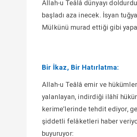
Allah-u Teâlâ dünyayı doldurdu
başladı aza inecek. İsyan tuğy
Mülkünü murad ettiği gibi yapa
Bir İkaz, Bir Hatırlatma:
Allah-u Teâlâ emir ve hükümle
yalanlayan, indirdiği ilâhî hük
kerime’lerinde tehdit ediyor, 
şiddetli felâketleri haber veri
buyuruyor: