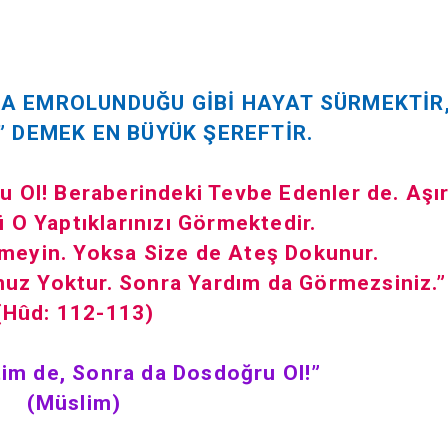
DA EMROLUNDUĞU GİBİ HAYAT SÜRMEKTİR
 DEMEK EN BÜYÜK ŞEREFTİR.
 Ol! Beraberindeki Tevbe Edenler de. Aşır
 O Yaptıklarınızı Görmektedir.
eyin. Yoksa Size de Ateş Dokunur.
nuz Yoktur. Sonra Yardım da Görmezsiniz.”
(Hûd: 112-113)
tim de, Sonra da Dosdoğru Ol!”
(Müslim)