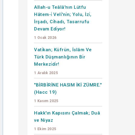
Allah-u Teâlâ'nın Lütfu
Hâtem-i̇ Veli̇'ni̇n; Yolu, İzi̇,
İrşadı, Ci̇hadı, Tasarrufu
Devam Edi̇yor!
1 Ocak 2026
Vati̇kan; Küfrün, İslâm Ve
Türk Düşmanlığının Bi̇r
Merkezi̇di̇r!
1 Aralık 2025
"BİRBİRİNE HASIM İKİ ZÜMRE."
(Hacc 19)
1 Kasım 2025
Hakk'ın Kapısını Çalmak; Duâ
ve Niyaz
1 Ekim 2025