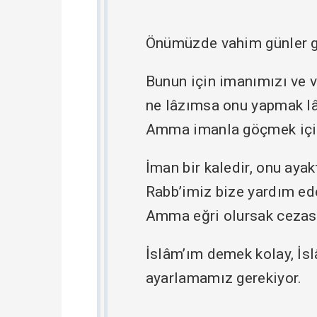
Önümüzde vahim günler ge
Bunun için imanımızı ve v
ne lâzımsa onu yapmak lâz
Amma imanla göçmek için
İman bir kaledir, onu ayak
Rabb’imiz bize yardım eder
Amma eğri olursak cezası
İslâm’ım demek kolay, İs
ayarlamamız gerekiyor.