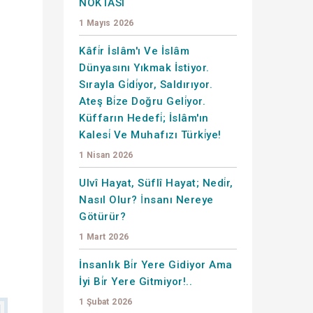
NOKTASI
1 Mayıs 2026
Kâfi̇r İslâm'ı Ve İslâm
Dünyasını Yıkmak İstiyor.
Sırayla Gi̇di̇yor, Saldırıyor.
Ateş Bi̇ze Doğru Geli̇yor.
Küffarın Hedefi̇; İslâm'ın
Kalesi̇ Ve Muhafızı Türki̇ye!
1 Nisan 2026
Ulvî Hayat, Süflî Hayat; Nedi̇r,
Nasıl Olur? İnsanı Nereye
Götürür?
1 Mart 2026
İnsanlık Bi̇r Yere Gidiyor Ama
İyi Bi̇r Yere Gitmiyor!..
1 Şubat 2026