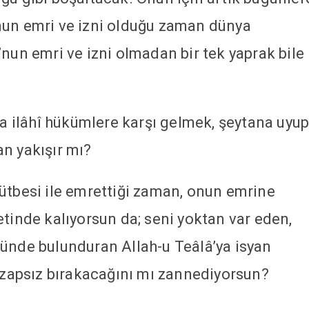
nun emri ve izni olduğu zaman dünya
nun emri ve izni olmadan bir tek yaprak bile
da ilâhî hükümlere karşı gelmek, şeytana uyu
n yakışır mı?
ütbesi ile emrettiği zaman, onun emrine
etinde kalıyorsun da; seni yoktan var eden,
ünde bulunduran Allah-u Teâlâ’ya isyan
 azapsız bırakacağını mı zannediyorsun?