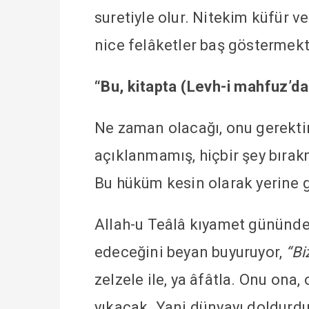
suretiyle olur. Nitekim küfür 
nice felâketler baş göstermekt
“Bu, kitapta (Levh-i mahfuz’da)
Ne zaman olacağı, onu gerektir
açıklanmamış, hiçbir şey bırak
Bu hüküm kesin olarak yerine ge
Allah-u Teâlâ kıyamet gününden
edeceğini beyan buyuruyor,
“Bi
zelzele ile, ya âfâtla. Onu ona
yıkacak. Yani dünyayı doldurdu