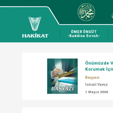
ÖMER ÖNGÜT
-Kuddise Sırruh-
Önümüzde Va
Korumak İçin
Başyazı
İsmail Yavuz
1 Mayıs 2006