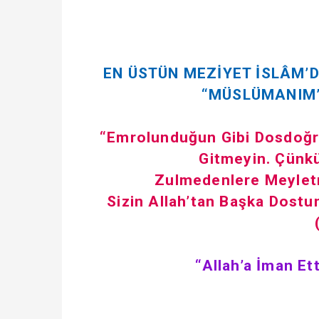
EN ÜSTÜN MEZİYET İSLÂM’
“MÜSLÜMANIM”
“Emrolunduğun Gibi Dosdoğru
Gitmeyin. Çünkü
Zulmedenlere Meyletm
Sizin Allah’tan Başka Dostu
“Allah’a İman Et