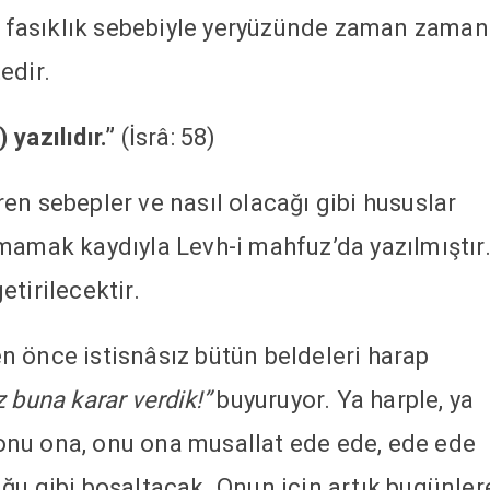
ve fasıklık sebebiyle yeryüzünde zaman zaman
edir.
 yazılıdır.”
(İsrâ: 58)
en sebepler ve nasıl olacağı gibi hususlar
mamak kaydıyla Levh-i mahfuz’da yazılmıştır
tirilecektir.
 önce istisnâsız bütün beldeleri harap
z buna karar verdik!”
buyuruyor. Ya harple, ya
, onu ona, onu ona musallat ede ede, ede ede
ğu gibi boşaltacak. Onun için artık bugünler