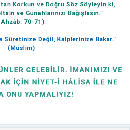
’tan Korkun ve Doğru Söz Söyleyin ki,
eltsin ve Günahlarınızı Bağışlasın.”
(Ahzâb: 70-71)
e Sûretinize Değil, Kalplerinize Bakar.”
(Müslim)
NLER GELEBILIR. İMANIMIZI VE
K İÇIN NIYET-I HÂLISA İLE NE
A ONU YAPMALIYIZ!