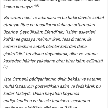
(8)
kınına komayız!”
Bu vatan hâini ve adamlarının bu haklı dâvete icâbet
etmeyip fitne ve fesadlarını daha da arttırmaları
üzerine, Şeyhülislâm Efendi’nin;
“İslâm askerleri
küffâr ile gazâya me’mur iken, fesâdı tahrik ile
seferin feshine sebeb olanlar kâfirden daha
şiddetlidir!”
fetvâsına dayanılarak, dîne ve vatana
kasteden hâinler yakalanıp birer birer îdâm edilmişti.
(9)
İşte Osmanlı pâdişahlarının dînin bekâsı ve vatanın
muhâfazası için gösterdikleri azîm ve fedâkârlık bu
kadar fazlaydı. Onları hayatları boyunca
endişelendiren ve bu sıkı tedbirlere sevkeden
yegâne şey; küffârla cihâdın ve
“İ’lâ-yı