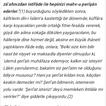
zâ'afınızdan istifâde ile hepinizi mahv-u perîşân
ederler."
(1) buyurduğunu söyledikten sonra,
kâfirlerin dîn-i İslâm’a kastettiği bir dönemde; küffâra
karşı koyacakları yerde ortalığı fitne-fesâda vererek,
güyâ din adına sokağa dökülen yaygaracıların, bu
hâlleriyle dîne hizmet değil, aksine en büyük ihâneti
yaptıklarını ifâde edip, onlara;
"Belki size kim bilir
nasıl bir niyyet ve maksadla diyenler olmuşdur ki,
'ulemâ şerî'atı muhâfaza edemiyor, kalkın siz isteyin!
Lâkin yavrularımız, bakalım siz şerî'atın ne olduğunu
biliyor musunuz? Hani ya şerî'at kıldan ince, kılıçdan
keskin demezler mi? Şerî'atı bilmenin, istemenin
yolu vardır. 'Şerî'at isteriz!' deyû memleketi ihtilâle mi
verirler?"
diye şiddetle çıkışıyordu.(2)