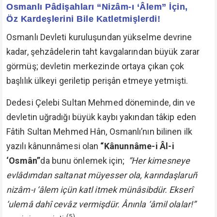
Osmanlı Pâdişahları “Nizâm-ı ‘Âlem” İçin,
Öz Kardeşlerini Bile Katletmişlerdi!
Osmanlı Devleti kuruluşundan yükselme devrine
kadar, şehzâdelerin taht kavgalarından büyük zarar
görmüş; devletin merkezinde ortaya çıkan çok
başlılık ülkeyi geriletip perişân etmeye yetmişti.
Dedesi Çelebi Sultan Mehmed döneminde, din ve
devletin uğradığı büyük kaybı yakından tâkip eden
Fâtih Sultan Mehmed Hân, Osmanlı’nın bilinen ilk
yazılı kânunnâmesi olan
“Kânunnâme-i Âl-i
‘Osmân”
da bunu önlemek için;
“Her kimesneye
evlâdımdan saltanat müyesser ola, karındaşlaruñ
nizâm-ı ‘âlem içün katl itmek münâsibdür. Ekserî
‘ulemâ dahî cevâz vermişdür. Ânınla ‘âmil olalar!”
(5)