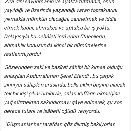
Zîrâ dîni savunmanın ve ayakta tutmanın, onun
yayıldığı ve üzerinde yaşandığı vatan topraklarını
yıkmakla mümkün olacağını zannetmek ve iddiâ
etmek kadar, ahmakça ve aptalca bir iş yoktu.
Dolayısıyla bu cehâleti icrâ eden fitnecilerin,
ahmaklık konusunda ikinci bir nümûnelerine
rastlanmıyordu!
Sözlerinden zekî ve basîret sâhibi bir kimse olduğu
anlaşılan Abdurrahman Şeref Efendi , bu çarpık
zihniyet sâhipleri arasında, belki aklını başına alacak
tek bir kişi çıkar ümîdiyle, onları küffârın ekmeğine
yağ sürmekten sakındırmayı gâye edinerek, şu son
derece tutarlı ve isâbetli öğüdü veriyordu:
"Düşmanlar her tarafdan göz dikmiş bekliyorlar.