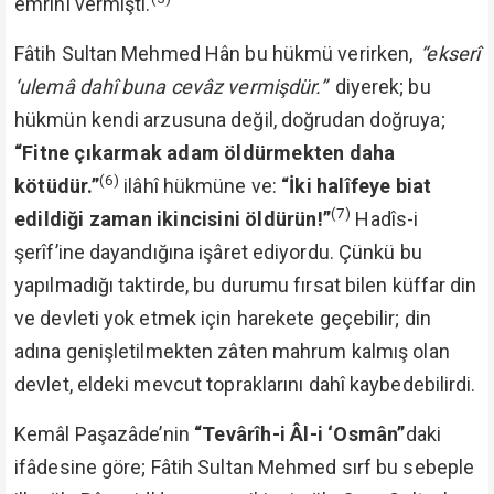
emrini vermişti.
Fâtih Sultan Mehmed Hân bu hükmü verirken,
“ekserî
‘ulemâ dahî buna cevâz vermişdür.”
diyerek; bu
hükmün kendi arzusuna değil, doğrudan doğruya;
“Fitne çıkarmak adam öldürmekten daha
(6)
kötüdür.”
ilâhî hükmüne ve:
“İki halîfeye biat
(7)
edildiği zaman ikincisini öldürün!”
Hadîs-i
şerîf’ine dayandığına işâret ediyordu. Çünkü bu
yapılmadığı taktirde, bu durumu fırsat bilen küffar din
ve devleti yok etmek için harekete geçebilir; din
adına genişletilmekten zâten mahrum kalmış olan
devlet, eldeki mevcut topraklarını dahî kaybedebilirdi.
Kemâl Paşazâde’nin
“Tevârîh-i Âl-i ‘Osmân”
daki
ifâdesine göre; Fâtih Sultan Mehmed sırf bu sebeple