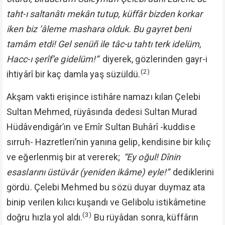
taht-ı saltanâtı mekân tutup, küffâr bizden korkar
iken biz ‘âleme mashara olduk. Bu gayret beni
tamâm etdi! Gel senüñ ile tâc-u tahtı terk idelüm,
Hacc-ı şerîf’e gidelüm!”
diyerek, gözlerinden gayr-i
(2)
ihtiyârî bir kaç damla yaş süzüldü.
Akşam vakti erişince istihâre namazı kılan Çelebi
Sultan Mehmed, rüyâsında dedesi Sultan Murad
Hüdâvendigâr’ın ve Emîr Sultan Buhârî -kuddise
sırruh- Hazretleri’nin yanına gelip, kendisine bir kılıç
ve eğerlenmiş bir at vererek;
“Ey oğul! Dînin
esaslarını üstüvâr (yeniden ikâme) eyle!”
dediklerini
gördü. Çelebi Mehmed bu sözü duyar duymaz ata
binip verilen kılıcı kuşandı ve Gelibolu istikâmetine
(3)
doğru hızla yol aldı.
Bu rüyâdan sonra, küffârın