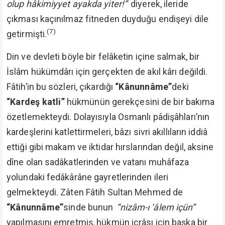
olup hâkimiyyet ayakda yiter!”
diyerek, ileride
çıkması kaçınılmaz fitneden duyduğu endişeyi dile
(7)
getirmişti.
Din ve devleti böyle bir felâketin içine salmak, bir
İslâm hükümdârı için gerçekten de akıl kârı değildi.
Fâtih’in bu sözleri, çıkardığı
“Kânunnâme”
deki
“Kardeş katli”
hükmünün gerekçesini de bir bakıma
özetlemekteydi. Dolayısıyla Osmanlı pâdişâhları’nın
kardeşlerini katlettirmeleri, bâzı sivri akıllıların iddiâ
ettiği gibi makam ve iktidar hırslarından değil, aksine
dîne olan sadâkatlerinden ve vatanı muhâfaza
yolundaki fedâkârâne gayretlerinden ileri
gelmekteydi. Zâten Fâtih Sultan Mehmed de
“Kânunnâme”
sinde bunun
“nizâm-ı ‘âlem içün”
yapılmasını emretmiş, hükmün icrâsı için başka bir