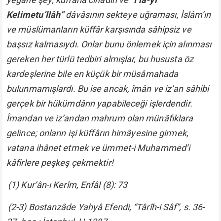
Kelimetu’llâh”
dâvâsının sekteye uğraması, İslâm’ın
ve müslümanların küffâr karşısında sâhipsiz ve
başsız kalmasıydı. Onlar bunu önlemek için alınması
gereken her türlü tedbiri almışlar, bu hususta öz
kardeşlerine bile en küçük bir müsâmahada
bulunmamışlardı. Bu ise ancak, îmân ve iz’an sâhibi
gerçek bir hükümdârın yapabileceği işlerdendir.
Îmandan ve iz’andan mahrum olan münâfıklara
gelince; onların işi küffârın himâyesine girmek,
vatana ihânet etmek ve ümmet-i Muhammed’i
kâfirlere peşkeş çekmektir!
(1) Kur’ân-ı Kerîm, Enfâl (8): 73
(2-3) Bostanzâde Yahyâ Efendi, “Târîh-i Sâf”, s. 36-