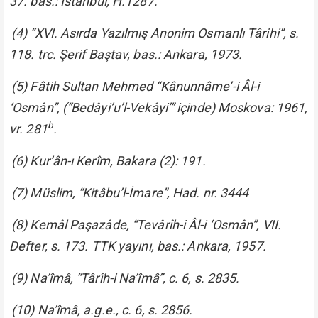
37. bas.: İstanbul, H.1287.
(4) “XVI. Asırda Yazılmış Anonim Osmanlı Târihi”, s.
118. trc. Şerif Baştav, bas.: Ankara, 1973.
(5) Fâtih Sultan Mehmed “Kânunnâme’-i Âl-i
‘Osmân”, (“Bedâyi’u’l-Vekâyi’” içinde) Moskova: 1961,
b
vr. 281
.
(6) Kur’ân-ı Kerîm, Bakara (2): 191.
(7) Müslim, “Kitâbu’l-İmare”, Had. nr. 3444
(8) Kemâl Paşazâde, “Tevârîh-i Âl-i ‘Osmân”, VII.
Defter, s. 173. TTK yayını, bas.: Ankara, 1957.
(9) Na’îmâ, “Târîh-i Na’îmâ”, c. 6, s. 2835.
(10) Na’îmâ, a.g.e., c. 6, s. 2856.