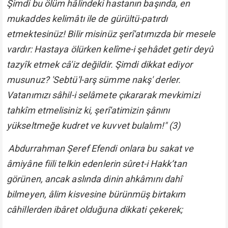
Şimdi bu ölüm hâlindeki hastanın başında, en
mukaddes kelimâtı ile de gürültü-patırdı
etmektesinüz! Bilir misinüz şerî'atımızda bir mesele
vardır: Hastaya ölürken kelîme-i şehâdet getir deyû
tazyîk etmek câ'iz değildir. Şimdi dikkat ediyor
musunuz? 'Sebtü'l-arş sümme nakş' derler.
Vatanımızı sâhil-i selâmete çıkararak mevkimizi
tahkîm etmelisiniz ki, şerî'atimizin şânını
yükseltmeğe kudret ve kuvvet bulalım!"
(3)
Abdurrahman Şeref Efendi onlara bu sakat ve
âmiyâne fiili telkin edenlerin sûret-i Hakk’tan
görünen, ancak aslında dinin ahkâmını dahî
bilmeyen, âlim kisvesine bürünmüş birtakım
câhillerden ibâret olduğuna dikkati çekerek;