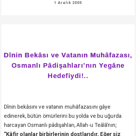
1 Aralık 2005
Dînin Bekâsı ve Vatanın Muhâfazası,
Osmanlı Pâdişahları’nın Yegâne
Hedefiydi!..
Dînin bekâsını ve vatanın muhâfazasını gâye
edinerek, bütün ömürlerini bu yolda ve bu uğurda
harcayan Osmanlı pâdişahları, Allah-u Teâlâ’nın;
“Kâfir olanlar birbirlerinin dostlarıdır. Eğer siz