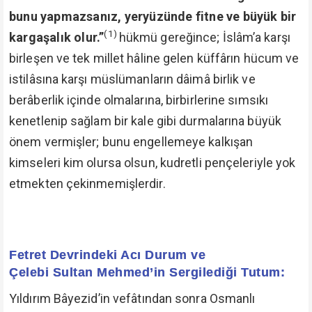
bunu yapmazsanız, yeryüzünde fitne ve büyük bir
(1)
kargaşalık olur.”
hükmü gereğince; İslâm’a karşı
birleşen ve tek millet hâline gelen küffârın hücum ve
istilâsına karşı müslümanların dâimâ birlik ve
berâberlik içinde olmalarına, birbirlerine sımsıkı
kenetlenip sağlam bir kale gibi durmalarına büyük
önem vermişler; bunu engellemeye kalkışan
kimseleri kim olursa olsun, kudretli pençeleriyle yok
etmekten çekinmemişlerdir.
Fetret Devrindeki Acı Durum ve
Çelebi Sultan Mehmed’in Sergilediği Tutum:
Yıldırım Bâyezid’in vefâtından sonra Osmanlı