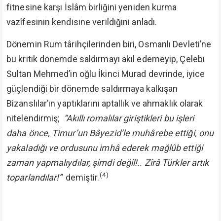
fitnesine karşı İslâm birliğini yeniden kurma
vazîfesinin kendisine verildiğini anladı.
Dönemin Rum târihçilerinden biri, Osmanlı Devleti’ne
bu kritik dönemde saldırmayı akıl edemeyip, Çelebi
Sultan Mehmed’in oğlu İkinci Murad devrinde, iyice
güçlendiği bir dönemde saldırmaya kalkışan
Bizanslılar’ın yaptıklarını aptallık ve ahmaklık olarak
nitelendirmiş;
“Akıllı romalılar giriştikleri bu işleri
daha önce, Timur’un Bâyezid’le muhârebe ettiği, onu
yakaladığı ve ordusunu imhâ ederek mağlûb ettiği
zaman yapmalıydılar, şimdi değil!.. Zîrâ Türkler artık
(4)
toparlandılar!”
demiştir.