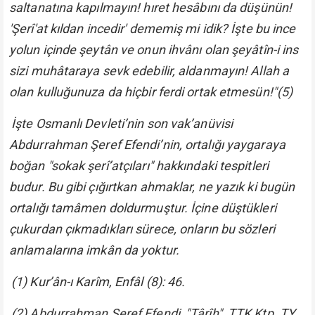
saltanatına kapılmayın! hıret hesâbını da düşünün!
'Şerî'at kıldan incedir' dememiş mi idik? İşte bu ince
yolun içinde şeytân ve onun ihvânı olan şeyâtîn-i ins
sizi muhâtaraya sevk edebilir, aldanmayın! Allah a
olan kulluğunuza da hiçbir ferdi ortak etmesün!"
(5)
İşte Osmanlı Devleti’nin son vak’anüvisi
Abdurrahman Şeref Efendi’nin, ortalığı yaygaraya
boğan "sokak şerî’atçıları" hakkındaki tespitleri
budur. Bu gibi çığırtkan ahmaklar, ne yazık ki bugün
ortalığı tamâmen doldurmuştur. İçine düştükleri
çukurdan çıkmadıkları sürece, onların bu sözleri
anlamalarına imkân da yoktur.
(1) Kur’ân-ı Karîm, Enfâl (8): 46.
(2) Abdurrahman Şeref Efendi, "Târîh", TTK Ktp. TY,