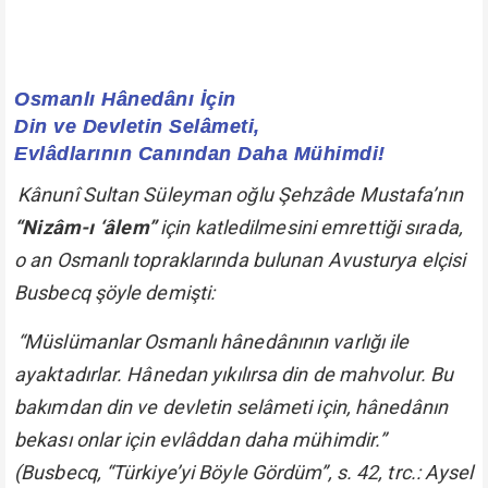
Osmanlı Hânedânı İçin
Din ve Devletin Selâmeti,
Evlâdlarının Canından Daha Mühimdi!
Kânunî Sultan Süleyman oğlu Şehzâde Mustafa’nın
“Nizâm-ı ‘âlem”
için katledilmesini emrettiği sırada,
o an Osmanlı topraklarında bulunan Avusturya elçisi
Busbecq şöyle demişti:
“Müslümanlar Osmanlı hânedânının varlığı ile
ayaktadırlar. Hânedan yıkılırsa din de mahvolur. Bu
bakımdan din ve devletin selâmeti için, hânedânın
bekası onlar için evlâddan daha mühimdir.”
(Busbecq, “Türkiye’yi Böyle Gördüm”, s. 42, trc.: Aysel