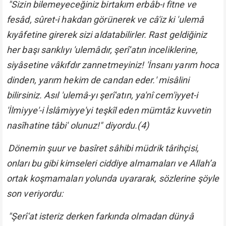
"Sizin bilemeyeceğiniz birtakım erbâb-ı fitne ve
fesâd, sûret-i hakdan görünerek ve câ'iz ki 'ulemâ
kıyâfetine girerek sizi aldatabilirler. Rast geldiğiniz
her başı sarıklıyı 'ulemâdır, şerî'atın inceliklerine,
siyâsetine vâkıfdır zannetmeyiniz! 'İnsanı yarım hoca
dinden, yarım hekim de candan eder.' misâlini
bilirsiniz. Asıl 'ulemâ-yı şerî'atın, ya'nî cem'iyyet-i
'İlmiyye'-i İslâmiyye'yi teşkîl eden mümtâz kuvvetin
nasîhatine tâbi' olunuz!"
diyordu.(4)
Dönemin şuur ve basîret sâhibi müdrik târihçisi,
onları bu gibi kimseleri ciddiye almamaları ve Allah’a
ortak koşmamaları yolunda uyararak, sözlerine şöyle
son veriyordu:
"Şerî'at isteriz derken farkında olmadan dünyâ