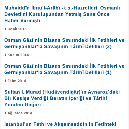
Muhyiddîn İbnü'l-Arâbî -k.s.-Hazretleri, Osmanlı
Devleti'ni Kuruluşundan Yetmiş Sene Önce
Haber Vermişti.
1 Ocak 2015
Osman Gâzî'nin Bizans Sınırındaki İlk Fetihleri ve
Germiyanlılar'la Savaşının Târihî Delilleri (2)
1 Kasım 2014
Osman Gâzî'nin Bizans Sınırındaki İlk Fetihleri ve
Germiyanlılar'la Savaşının Târihî Delilleri (1)
1 Ekim 2014
Sultan I. Murad (Hüdâvendigâr)'ın Aynaroz'daki
Bir Keşişe Verdiği Beratın İçeriği ve Târihî
Yönden Değeri
1 Ağustos 2014
İstanbul'un Fethi ve Akşemseddîn'in Fetihteki