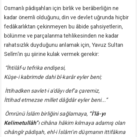
Osmanlı pâdişahları için birlik ve berâberliğin ne
kadar önemli olduğunu, din ve devlet uğrunda hiçbir
fedâkarlıktan çekinmeyen bu âbide şahsiyetlerin,
bölünme ve parçalanma tehlikesinden ne kadar
rahatsızlık duyduğunu anlamak için, Yavuz Sultan
Selîm’in şu şiirine kulak vermek gerekir:
“İhtilâf-u tefrika endişesi,
Kûşe-i kabrimde dahi bî-karâr eyler beni;
İttihadken savlet-i a’dâyı def’a çaremiz,
İttihad etmezse millet dâğdâr eyler beni...”
Ömrünü İslâm birliğini sağlamaya,
“İ’lâ-yı
Kelimetullâh”
ı cihâna hâkim kılmaya adamış olan
cihângîr pâdişah, ehl-i İslâm’ın düşmanın ittifâkına