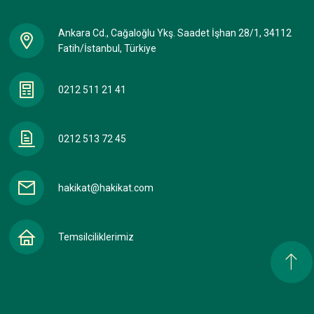
Ankara Cd., Cağaloğlu Ykş. Saadet İşhan 28/1, 34112
Fatih/İstanbul, Türkiye
0212 511 21 41
0212 513 72 45
hakikat@hakikat.com
Temsilciliklerimiz