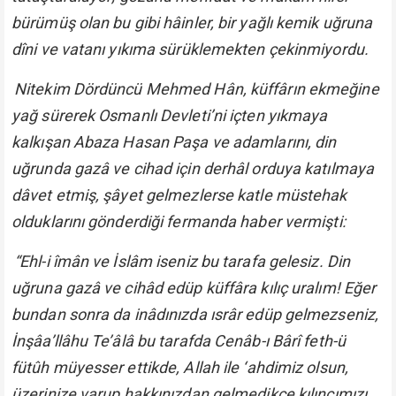
bürümüş olan bu gibi hâinler, bir yağlı kemik uğruna
dîni ve vatanı yıkıma sürüklemekten çekinmiyordu.
Nitekim Dördüncü Mehmed Hân, küffârın ekmeğine
yağ sürerek Osmanlı Devleti’ni içten yıkmaya
kalkışan Abaza Hasan Paşa ve adamlarını, din
uğrunda gazâ ve cihad için derhâl orduya katılmaya
dâvet etmiş, şâyet gelmezlerse katle müstehak
olduklarını gönderdiği fermanda haber vermişti:
“Ehl-i îmân ve İslâm iseniz bu tarafa gelesiz. Din
uğruna gazâ ve cihâd edüp küffâra kılıç uralım! Eğer
bundan sonra da inâdınızda ısrâr edüp gelmezseniz,
İnşâa’llâhu Te’âlâ bu tarafda Cenâb-ı Bârî feth-ü
fütûh müyesser ettikde, Allah ile ‘ahdimiz olsun,
üzerinize varup hakkınızdan gelmedikçe kılıncımızı