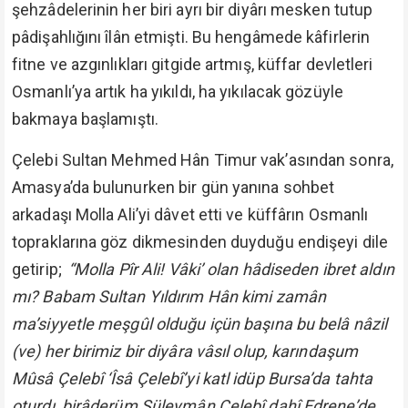
şehzâdelerinin her biri ayrı bir diyârı mesken tutup
pâdişahlığını îlân etmişti. Bu hengâmede kâfirlerin
fitne ve azgınlıkları gitgide artmış, küffar devletleri
Osmanlı’ya artık ha yıkıldı, ha yıkılacak gözüyle
bakmaya başlamıştı.
Çelebi Sultan Mehmed Hân Timur vak’asından sonra,
Amasya’da bulunurken bir gün yanına sohbet
arkadaşı Molla Ali’yi dâvet etti ve küffârın Osmanlı
topraklarına göz dikmesinden duyduğu endişeyi dile
getirip;
“Molla Pîr Ali! Vâki’ olan hâdiseden ibret aldın
mı? Babam Sultan Yıldırım Hân kimi zamân
ma’siyyetle meşgûl olduğu içün başına bu belâ nâzil
(ve) her birimiz bir diyâra vâsıl olup, karındaşum
Mûsâ Çelebî ‘Îsâ Çelebî’yi katl idüp Bursa’da tahta
oturdı, birâderüm Süleymân Çelebî dahî Edrene’de