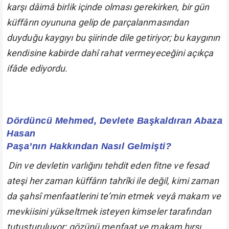
karşı dâimâ birlik içinde olması gerekirken, bir gün
küffârın oyununa gelip de parçalanmasından
duyduğu kaygıyı bu şiirinde dile getiriyor; bu kaygının
kendisine kabirde dahî rahat vermeyeceğini açıkça
ifâde ediyordu.
Dördüncü Mehmed, Devlete Başkaldıran Abaza
Hasan
Paşa’nın Hakkından Nasıl Gelmişti?
Din ve devletin varlığını tehdit eden fitne ve fesad
ateşi her zaman küffârın tahrîki ile değil, kimi zaman
da şahsî menfaatlerini te’min etmek veyâ makam ve
mevkiisini yükseltmek isteyen kimseler tarafından
tutuşturuluyor; gözünü menfaat ve makam hırsı