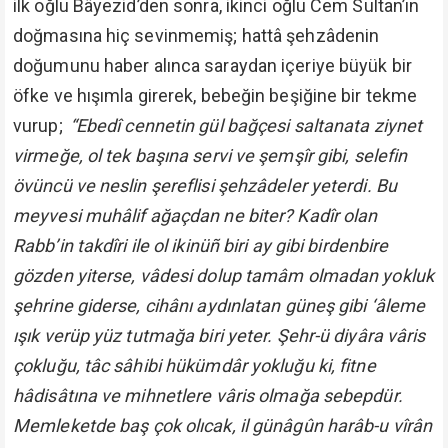
ilk oğlu Bâyezid’den sonra, ikinci oğlu Cem Sultan’ın
doğmasına hiç sevinmemiş; hattâ şehzâdenin
doğumunu haber alınca saraydan içeriye büyük bir
öfke ve hışımla girerek, bebeğin beşiğine bir tekme
vurup;
“Ebedî cennetin gül bağçesi saltanata ziynet
virmeğe, ol tek başına servi ve şemşîr gibi, selefin
övüncü ve neslin şereflisi şehzâdeler yeterdi. Bu
meyvesi muhâlif ağaçdan ne biter? Kadîr olan
Rabb’in takdîri ile ol ikinüñ biri ay gibi birdenbire
gözden yiterse, vâdesi dolup tamâm olmadan yokluk
şehrine giderse, cihânı aydınlatan güneş gibi ‘âleme
ışık verüp yüz tutmağa biri yeter. Şehr-ü diyâra vâris
çokluğu, tâc sâhibi hükümdâr yokluğu ki, fitne
hâdisâtına ve mihnetlere vâris olmağa sebepdür.
Memleketde baş çok olıcak, il günâgûn harâb-u vîrân