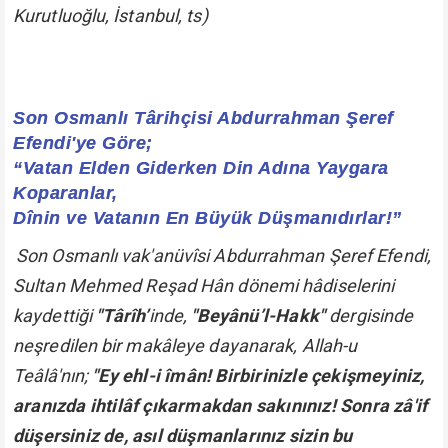
Kurutluoğlu, İstanbul, ts)
Son Osmanlı Târihçisi Abdurrahman Şeref
Efendi'ye Göre;
“Vatan Elden Giderken Din Adına Yaygara
Koparanlar,
Dînin ve Vatanın En Büyük Düşmanıdırlar!”
Son Osmanlı vak'anüvîsi Abdurrahman Şeref Efendi,
Sultan Mehmed Reşad Hân dönemi hâdiselerini
kaydettiği
"Târîh’
inde,
"Beyânü’l-Hakk"
dergisinde
neşredilen bir makâleye dayanarak, Allah-u
Teâlâ'nın;
"Ey ehl-i îmân! Birbirinizle çekişmeyiniz,
aranızda ihtilâf çıkarmakdan sakınınız! Sonra zâ'if
düşersiniz de, asıl düşmanlarınız sizin bu