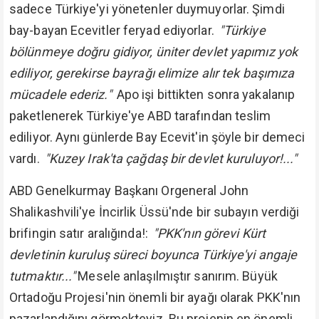
sadece Türkiye'yi yönetenler duymuyorlar. Şimdi
bay-bayan Ecevitler feryad ediyorlar.
"Türkiye
bölünmeye doğru gidiyor, üniter devlet yapımız yok
ediliyor, gerekirse bayrağı elimize alır tek başımıza
mücadele ederiz."
Apo işi bittikten sonra yakalanıp
paketlenerek Türkiye'ye ABD tarafından teslim
ediliyor. Aynı günlerde Bay Ecevit'in şöyle bir demeci
vardı.
"Kuzey Irak'ta çağdaş bir devlet kuruluyor!..."
ABD Genelkurmay Başkanı Orgeneral John
Shalikashvili'ye İncirlik Üssü'nde bir subayın verdiği
brifingin satır aralığında!:
"PKK'nın görevi Kürt
devletinin kuruluş süreci boyunca Türkiye'yi angaje
tutmaktır..."
Mesele anlaşılmıştır sanırım. Büyük
Ortadoğu Projesi'nin önemli bir ayağı olarak PKK'nın
pazarlandığını görmekteyiz. Bu projenin en önemli