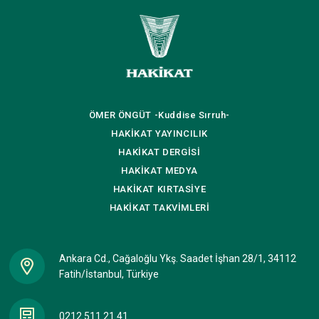
ÖMER ÖNGÜT
-Kuddise Sırruh-
HAKİKAT
YAYINCILIK
HAKİKAT
DERGİSİ
HAKİKAT
MEDYA
HAKİKAT
KIRTASİYE
HAKİKAT
TAKVİMLERİ
Ankara Cd., Cağaloğlu Ykş. Saadet İşhan 28/1, 34112
Fatih/İstanbul, Türkiye
0212 511 21 41