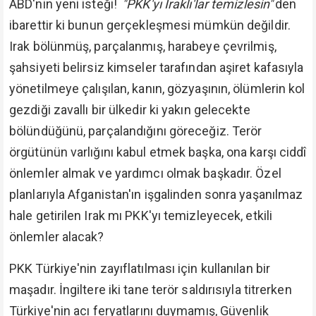
ABD'nin yeni isteği!
"PKK'yı Iraklı'lar temizlesin"
den
ibarettir ki bunun gerçekleşmesi mümkün değildir.
Irak bölünmüş, parçalanmış, harabeye çevrilmiş,
şahsiyeti belirsiz kimseler tarafından aşiret kafasıyla
yönetilmeye çalışılan, kanın, gözyaşının, ölümlerin kol
gezdiği zavallı bir ülkedir ki yakın gelecekte
bölündüğünü, parçalandığını göreceğiz. Terör
örgütünün varlığını kabul etmek başka, ona karşı ciddî
önlemler almak ve yardımcı olmak başkadır. Özel
planlarıyla Afganistan'ın işgalinden sonra yaşanılmaz
hale getirilen Irak mı PKK'yı temizleyecek, etkili
önlemler alacak?
PKK Türkiye'nin zayıflatılması için kullanılan bir
maşadır. İngiltere iki tane terör saldırısıyla titrerken
Türkiye'nin acı feryatlarını duymamış, Güvenlik