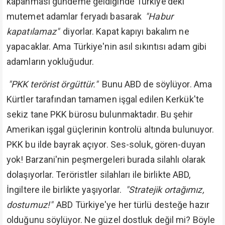
kapanması gündeme geldiğinde Türkiye'deki
mutemet adamlar feryadı basarak
"Habur
kapatılamaz"
diyorlar. Kapat kapıyı bakalım ne
yapacaklar. Ama Türkiye'nin asıl sıkıntısı adam gibi
adamların yokluğudur.
"PKK terörist örgüttür."
Bunu ABD de söylüyor. Ama
Kürtler tarafından tamamen işgal edilen Kerkük'te
sekiz tane PKK bürosu bulunmaktadır. Bu şehir
Amerikan işgal güçlerinin kontrolü altında bulunuyor.
PKK bu ilde bayrak açıyor. Ses-soluk, gören-duyan
yok! Barzani'nin peşmergeleri burada silahlı olarak
dolaşıyorlar. Teröristler silahları ile birlikte ABD,
İngiltere ile birlikte yaşıyorlar.
"Stratejik ortağımız,
dostumuz!"
ABD Türkiye'ye her türlü desteğe hazır
olduğunu söylüyor. Ne güzel dostluk değil mi? Böyle