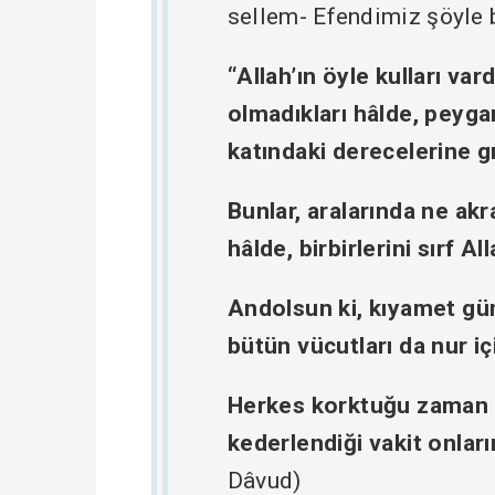
sellem- Efendimiz şöyle 
“Allah’ın öyle kulları va
olmadıkları hâlde, peyga
katındaki derecelerine g
Bunlar, aralarında ne ak
hâlde, birbirlerini sırf Al
Andolsun ki, kıyamet gü
bütün vücutları da nur iç
Herkes korktuğu zaman 
kederlendiği vakit onla
Dâvud)