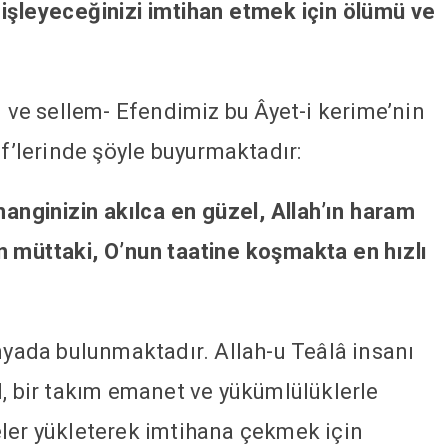
 işleyeceğinizi imtihan etmek için ölümü ve
i ve sellem- Efendimiz bu Âyet-i kerime’nin
if’lerinde şöyle buyurmaktadır:
hanginizin akılca en güzel, Allah’ın haram
n müttaki, O’nun taatine koşmakta en hızlı
ünyada bulunmaktadır. Allah-u Teâlâ insanı
l, bir takım emanet ve yükümlülüklerle
eler yükleterek imtihana çekmek için