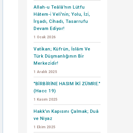
Allah-u Teâlâ'nın Lütfu
Hâtem-i̇ Veli̇'ni̇n; Yolu, İzi̇,
İrşadı, Ci̇hadı, Tasarrufu
Devam Edi̇yor!
1 Ocak 2026
Vati̇kan; Küfrün, İslâm Ve
Türk Düşmanlığının Bi̇r
Merkezi̇di̇r!
1 Aralık 2025
"BİRBİRİNE HASIM İKİ ZÜMRE."
(Hacc 19)
1 Kasım 2025
Hakk'ın Kapısını Çalmak; Duâ
ve Niyaz
1 Ekim 2025