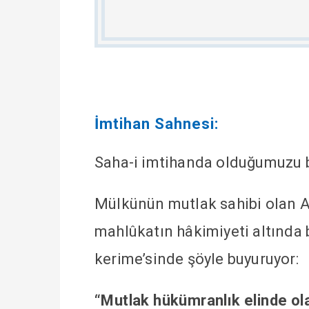
İmtihan Sahnesi:
Saha-i imtihanda olduğumuzu bi
Mülkünün mutlak sahibi olan Al
mahlûkatın hâkimiyeti altında 
kerime’sinde şöyle buyuruyor:
“Mutlak hükümranlık elinde ola