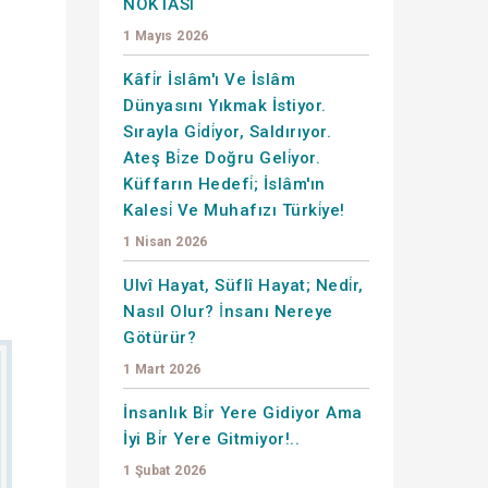
NOKTASI
1 Mayıs 2026
Kâfi̇r İslâm'ı Ve İslâm
Dünyasını Yıkmak İstiyor.
Sırayla Gi̇di̇yor, Saldırıyor.
Ateş Bi̇ze Doğru Geli̇yor.
Küffarın Hedefi̇; İslâm'ın
Kalesi̇ Ve Muhafızı Türki̇ye!
1 Nisan 2026
Ulvî Hayat, Süflî Hayat; Nedi̇r,
Nasıl Olur? İnsanı Nereye
Götürür?
1 Mart 2026
İnsanlık Bi̇r Yere Gidiyor Ama
İyi Bi̇r Yere Gitmiyor!..
1 Şubat 2026