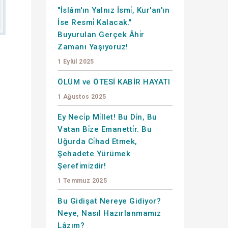
"İslâm'ın Yalnız İsmi̇, Kur'an'ın
İse Resmi̇ Kalacak."
Buyurulan Gerçek Âhi̇r
Zamanı Yaşıyoruz!
1 Eylül 2025
ÖLÜM ve ÖTESİ KABİR HAYATI
1 Ağustos 2025
Ey Neci̇p Mi̇llet! Bu Di̇n, Bu
Vatan Bi̇ze Emanetti̇r. Bu
Uğurda Ci̇had Etmek,
Şehadete Yürümek
Şerefi̇mi̇zdi̇r!
1 Temmuz 2025
Bu Gidişat Nereye Gidiyor?
Neye, Nasıl Hazırlanmamız
Lâzım?