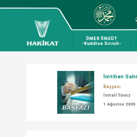
ÖMER ÖNGÜT
-Kuddise Sırruh-
İmtihan Sah
Başyazı
İsmail Yavuz
1 Ağustos 2005