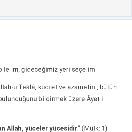
lelim, gideceğimiz yeri seçelim.
lah-u Teâlâ, kudret ve azametini, bütün
bulunduğunu bildirmek üzere Âyet-i
n Allah, yüceler yücesidir.”
(Mülk: 1)