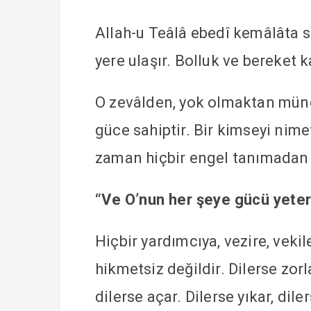
Allah-u Teâlâ ebedî kemâlâta sah
yere ulaşır. Bolluk ve bereket k
O zevâlden, yok olmaktan münez
güce sahiptir. Bir kimseyi nime
zaman hiçbir engel tanımadan 
“Ve O’nun her şeye gücü yeter
Hiçbir yardımcıya, vezire, vekil
hikmetsiz değildir. Dilerse zorla
dilerse açar. Dilerse yıkar, dile