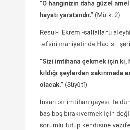
“O hanginizin daha güzel amel
hayatı yaratandır.”
(Mülk: 2)
Resul-i Ekrem -sallallahu aleyh
tefsiri mahiyetinde Hadis-i şer
“Sizi imtihana çekmek için ki, 
kıldığı şeylerden sakınmada e
olacak.”
(Süyûtî)
İnsan bir imtihan gayesi ile d
başıboş bırakıvermek için deği
sorumlu tutup kendisine vazif