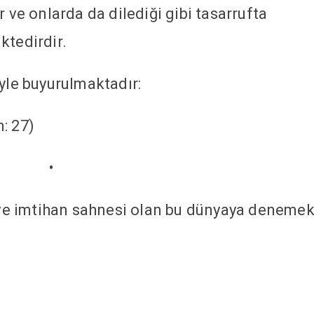
r ve onlarda da dilediği gibi tasarrufta
ktedirdir.
öyle buyurulmaktadır:
m: 27)
•
ı ve imtihan sahnesi olan bu dünyaya deneme