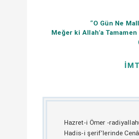
“O Gün Ne Mall
Meğer ki Allah’a Tamamen S
İM
Hazret-i Ömer -radiyallah
Hadis-i şerif’lerinde Cenâ