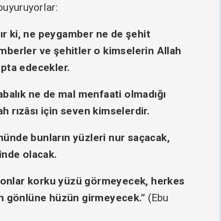
buyuruyorlar:
rdır ki, ne peygamber ne de şehit
mberler ve şehitler o kimselerin Allah
ıpta edecekler.
rabalık ne de mal menfaati olmadığı
lah rızâsı için seven kimselerdir.
nünde bunların yüzleri nur saçacak,
inde olacak.
onlar korku yüzü görmeyecek, herkes
rın gönlüne hüzün girmeyecek.”
(Ebu