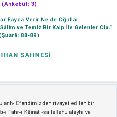
(Ankebût: 3)
ar Fayda Verir Ne de Oğullar.
âlim ve Temiz Bir Kalp İle Gelenler Ola.”
(Şuarâ: 88-89)
TIHAN SAHNESI
u anh- Efendimiz’den rivayet edilen bir
b-ı Fahr-i Kâinat -sallallahu aleyhi ve