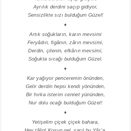
Ayrılık derdini saçıp gidiyor,
Sensizlikte sızı bulduğum Güzel!
♦
Artık soğukların, karın mevsimi
Feryâdın, figânın, zârın mevsimi,
Derdin, çilenin, efkârın mevsimi,
Soğukta sıcağı bulduğum Güzel.
♦
Kar yağıyor penceremin önünden,
Gelir derdin hepsi kendi yönünden,
Bir hırka isterim cennet yününden,
Nur dolu ocağı bulduğum Güzel!
♦
Yetişelim çiçek çiçek bahara,
Hey tâlip! Koşup gel, sarıl bu Yâr’a,