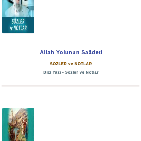
kaldırmaya gücü yetmeyecektir.
“Öyle bir günden korkun ki, o günde hepiniz Allah’a
döndürülürsünüz. Sonra herkese kazandıkları
noksansız verilir ve hiç kimse haksızlığa uğratılmaz.”
(Bakara: 281)
Allah Yolunun Saâdeti
SÖZLER ve NOTLAR
Allah'a emanet olunuz.
Dizi Yazı - Sözler ve Notlar
Bâki esselamü aleyküm ve rahmetullah...