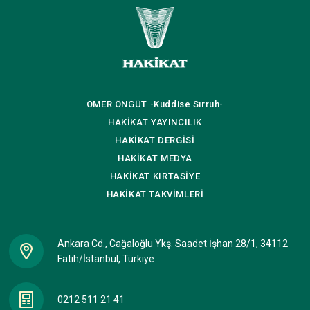
ÖMER ÖNGÜT
-Kuddise Sırruh-
HAKİKAT
YAYINCILIK
HAKİKAT
DERGİSİ
HAKİKAT
MEDYA
HAKİKAT
KIRTASİYE
HAKİKAT
TAKVİMLERİ
Ankara Cd., Cağaloğlu Ykş. Saadet İşhan 28/1, 34112
Fatih/İstanbul, Türkiye
0212 511 21 41