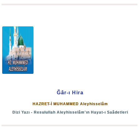
Allah-u Teâlâ üzerinde yaşadığımız bu dünyayı ve bütün
mahlukatı geçici bir zaman için yaratmıştır. Her canlının bir
eceli olduğu gibi, dünyanın da bir ömrü vardır. Yarattıklarını
dilediği kadar yaşattıktan sonra öldürecek, var olan her
şey kıyametin kopmasıyla bir gün yok olacak ve sonsuza
kadar devam edecek olan ahiret hayatı başlayacaktır.
Kıyamet inancı, imanın altı esasından birisi olan “Ahiret
inancı”nın bir bölümüdür. Ahiret hayatı kıyametle başlar.
Bunu mahşer, mizan, sırat, cennetliklerin cennete,
cehennemliklerin cehenneme girmeleri ve ebedi bir
Ğâr-ı Hira
hayatın başlaması safhaları takip eder.
HAZRET-İ MUHAMMED Aleyhisselâm
Dizi Yazı - Resulullah Aleyhisselâm'ın Hayat-ı Saâdetleri
İnsan başıboş olarak gâye ve maksatsız yaratılmamıştır.
Öyle olsaydı mükellef olmaz, yaptığı şeylerden mesul
tutulmaz, ceza veya mükâfat görmezdi. Nitekim Allah-u