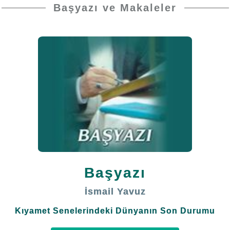
hamide'nin ve eşsiz faziletlerin menbâı, dünya ve
Başyazı ve Makaleler
ahirette en büyük rehberimiz, en güzel numunemiz,
Peygamberimiz Efendimiz'e, onun diğer peygamber
kardeşlerine, hepsinin Âl ve Ashâb-ı kiram'ına, etbâına,
ihsan duygusuyla kıyamete kadar onlara tâbi olup
izinden gidenlere; sonsuzların sonsuzuna kadar salât-ü
selâmlar olsun."
Muhterem Okuyucularımız;
Son günlerde medyada bir kısım kişilerce Hazret-i İsa
Aleyhisselâm’ın ve Hazret-i Mehdi’nin geleceğinin inkâr
Başyazı
edilmesi üzerine bu iki mevzuyu tekrar ele alıyoruz.
İsmail Yavuz
•
Kıyamet Senelerindeki Dünyanın Son Durumu