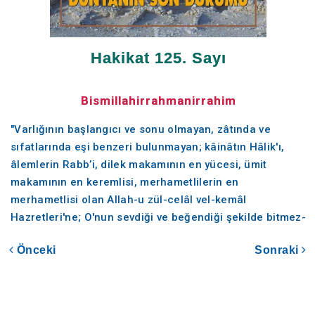
Hakikat 125. Sayı
Bismillahirrahmanirrahim
"Varlığının başlangıcı ve sonu olmayan, zâtında ve
sıfatlarında eşi benzeri bulunmayan; kâinâtın Hâlik'ı,
âlemlerin Rabb’i, dilek makamının en yücesi, ümit
makamının en keremlisi, merhametlilerin en
merhametlisi olan Allah-u zül-celâl vel-kemâl
Hazretleri'ne; O'nun sevdiği ve beğendiği şekilde bitmez-
tükenmez hamd-ü senâlar olsun.
Önceki
Sonraki
Bütün kâinat zât-ı Ahmedî'si ve nûr-i Muhammedî'si
şerefine yaratılan, Allah-u Teâlâ'nın yüce Resul'ü ve
biricik Habib'i, Rubûbiyet esrârının emîni, ahlâk-ı