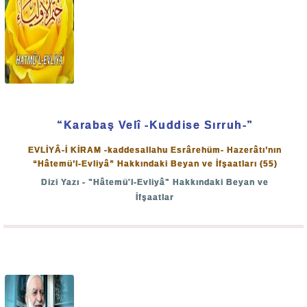
“Fakat insan, ileriye doğru devamlı suç işlemek
(ömrünü günahla geçirmek) ister: ‘Kıyamet günü ne
zamanmış?’ diye sorar.
Göz kamaştığı, Ay tutulduğu, Güneşle ay bir araya
getirildiği zaman!”
(Kıyâmet: 5-9)
“Karabaş Velî -Kuddise Sırruh-”
Allah-u Teâlâ o gün için hazırlık yapılmasını emreder ve
EVLİYÂ-İ KİRAM -kaddesallahu Esrârehüm- Hazerâtı’nın
şöyle buyurur:
“Hâtemü’l-Evliyâ” Hakkındaki Beyan ve İfşaatları (55)
Dizi Yazı - "Hâtemü'l-Evliyâ" Hakkındaki Beyan ve
“Allah katından geri çevrilmesi mümkün olmayan bir
İfşaatlar
gün gelmezden önce, Rabb’inizin davetine icabet
edin. O gün hiçbiriniz sığınacak yer bulamaz, inkâr da
edemezsiniz.”
(Şûrâ: 47)
O günde Allah-u Teâlâ’nın himayesinden başka sığınacak
bir yer yoktur. Müstehak olanlardan hiç kimsenin azabı